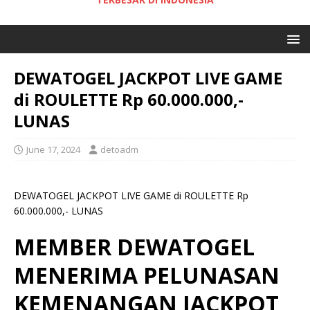
DEWATOGEL JACKPOT LIVE GAME
di ROULETTE Rp 60.000.000,-
LUNAS
June 17, 2024
detoadm
DEWATOGEL JACKPOT LIVE GAME di ROULETTE Rp
60.000.000,- LUNAS
MEMBER DEWATOGEL
MENERIMA PELUNASAN
KEMENANGAN JACKPOT