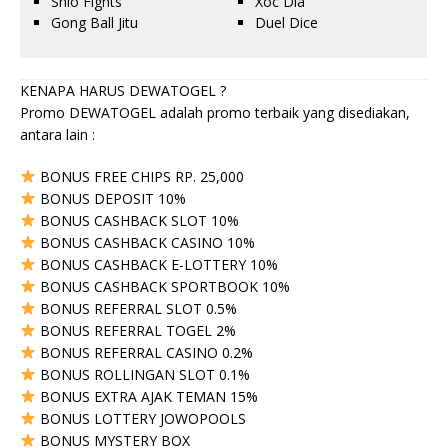
Shio Fights
Xoc Dia
Gong Ball Jitu
Duel Dice
KENAPA HARUS DEWATOGEL ?
Promo DEWATOGEL adalah promo terbaik yang disediakan,
antara lain :
BONUS FREE CHIPS RP. 25,000
BONUS DEPOSIT 10%
BONUS CASHBACK SLOT 10%
BONUS CASHBACK CASINO 10%
BONUS CASHBACK E-LOTTERY 10%
BONUS CASHBACK SPORTBOOK 10%
BONUS REFERRAL SLOT 0.5%
BONUS REFERRAL TOGEL 2%
BONUS REFERRAL CASINO 0.2%
BONUS ROLLINGAN SLOT 0.1%
BONUS EXTRA AJAK TEMAN 15%
BONUS LOTTERY JOWOPOOLS
BONUS MYSTERY BOX