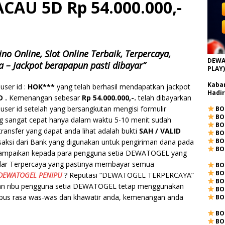
CAU 5D Rp 54.000.000,-
no Online, Slot Online Terbaik, Terpercaya,
DEWA
a – Jackpot berapapun pasti dibayar”
PLAY)
Kaba
ser id :
HOK***
yang telah berhasil mendapatkan jackpot
Hadi
D .
Kemenangan sebesar
Rp
54.000.000
,-.
telah dibayarkan
ser id setelah yang bersangkutan mengisi formulir
BON
BO
ng sangat cepat hanya dalam waktu 5-10 menit sudah
BO
transfer yang dapat anda lihat adalah bukti
SAH / VALID
BO
BO
nsaksi dari Bank yang digunakan untuk pengiriman dana pada
BO
mi sampaikan kepada para pengguna setia DEWATOGEL yang
ndar Terpercaya yang pastinya membayar semua
BO
BO
DEWATOGEL PENIPU
? Reputasi “DEWATOGEL TERPERCAYA”
BO
usan ribu pengguna setia DEWATOGEL tetap menggunakan
BO
. Hapus rasa was-was dan khawatir anda, kemenangan anda
BO
BO
BO