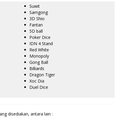
Suwit
Samgong
3D Shio
Fantan
5D ball
Poker Dice
IDN 4 Stand
Red White
Monopoly
Gong Ball
Billiards
Dragon Tiger
Xoc Dia
Duel Dice
 disediakan, antara lain :