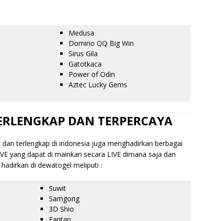
Medusa
Domino QQ Big Win
Sirus Gila
Gatotkaca
Power of Odin
Aztec Lucky Gems
TERLENGKAP DAN TERPERCAYA
k dan terlengkap di indonesia juga menghadirkan berbagai
VE yang dapat di mainkan secara LIVE dimana saja dan
hadirkan di dewatogel meliputi :
Suwit
Samgong
3D Shio
Fantan