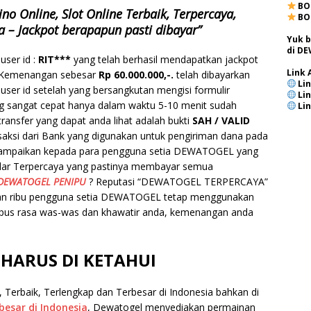
BO
no Online, Slot Online Terbaik, Terpercaya,
BO
a – Jackpot berapapun pasti dibayar”
Yuk b
di D
ser id :
RIT***
yang telah berhasil mendapatkan jackpot
Link 
 Kemenangan sebesar
Rp
60.000.000
,-.
telah dibayarkan
Lin
ser id setelah yang bersangkutan mengisi formulir
Lin
ng sangat cepat hanya dalam waktu 5-10 menit sudah
Lin
transfer yang dapat anda lihat adalah bukti
SAH / VALID
nsaksi dari Bank yang digunakan untuk pengiriman dana pada
mi sampaikan kepada para pengguna setia DEWATOGEL yang
ndar Terpercaya yang pastinya membayar semua
DEWATOGEL PENIPU
? Reputasi “DEWATOGEL TERPERCAYA”
usan ribu pengguna setia DEWATOGEL tetap menggunakan
. Hapus rasa was-was dan khawatir anda, kemenangan anda
HARUS DI KETAHUI
, Terbaik, Terlengkap dan Terbesar di Indonesia bahkan di
rbesar di Indonesia
, Dewatogel menyediakan permainan