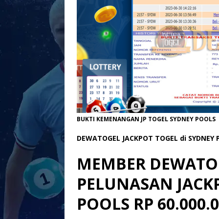
BUKTI KEMENANGAN JP TOGEL SYDNEY POOLS
DEWATOGEL JACKPOT TOGEL di SYDNEY PO
MEMBER DEWATO
PELUNASAN JACKP
POOLS RP 60.000.