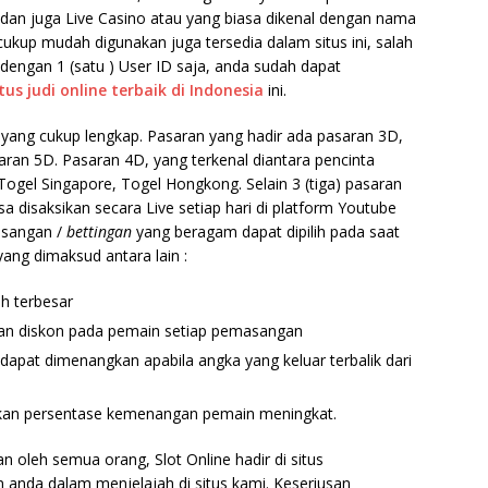
k dan juga Live Casino atau yang biasa dikenal dengan nama
g cukup mudah digunakan juga tersedia dalam situs ini, salah
dengan 1 (satu ) User ID saja, anda sudah dapat
itus judi online terbaik di Indonesia
ini.
ang cukup lengkap. Pasaran yang hadir ada pasaran 3D,
ran 5D. Pasaran 4D, yang terkenal diantara pencinta
gel Singapore, Togel Hongkong. Selain 3 (tiga) pasaran
a disaksikan secara Live setiap hari di platform Youtube
pasangan /
bettingan
yang beragam dapat dipilih pada saat
ng dimaksud antara lain :
ah terbesar
an diskon pada pemain setiap pemasangan
 dapat dimenangkan apabila angka yang keluar terbalik dari
nkan persentase kemenangan pemain meningkat.
 oleh semua orang, Slot Online hadir di situs
nda dalam menjelajah di situs kami. Keseriusan