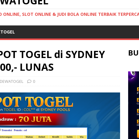
EWATOGEL
 ONLINE, SLOT ONLINE & JUDI BOLA ONLINE TERBAIK TERPERCA
ATOGEL
OT TOGEL di SYDNEY
BU
000,- LUNAS
ot DEWATOGEL
0