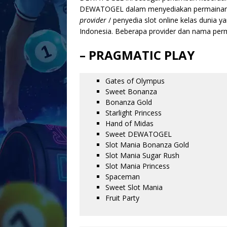
DEWATOGEL dalam menyediakan permainan s
provider
/ penyedia slot online kelas dunia 
Indonesia. Beberapa provider dan nama per
– PRAGMATIC PLAY
Gates of Olympus
Sweet Bonanza
Bonanza Gold
Starlight Princess
Hand of Midas
Sweet DEWATOGEL
Slot Mania Bonanza Gold
Slot Mania Sugar Rush
Slot Mania Princess
Spaceman
Sweet Slot Mania
Fruit Party