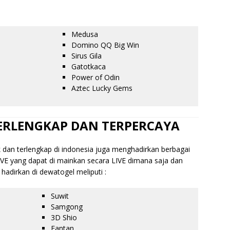
Medusa
Domino QQ Big Win
Sirus Gila
Gatotkaca
Power of Odin
Aztec Lucky Gems
TERLENGKAP DAN TERPERCAYA
k dan terlengkap di indonesia juga menghadirkan berbagai
VE yang dapat di mainkan secara LIVE dimana saja dan
hadirkan di dewatogel meliputi :
Suwit
Samgong
3D Shio
Fantan