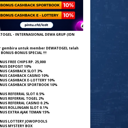
TOGEL - INTERNASIONAL DEWA GRUP (IDN
r gembira untuk member DEWATOGEL telah
r
BONUS-BONUS SPECIAL
!!!
US FREE CHIPS RP. 25,000
NUS DEPOSIT 10%
NUS CASHBACK SLOT 3%
NUS CASHBACK CASINO 10%
NUS CASHBACK E-LOTTERY 10%
NUS CASHBACK SPORTBOOK 10%
NUS REFERRAL SLOT 0.5%
NUS REFERRAL TOGEL 2%
NUS REFERRAL CASINO 0.2%
NUS ROLLINGAN SLOT 0.1%
NUS EXTRA AJAK TEMAN 15%
NUS LOTTERY JOWOPOOLS
NUS MYSTERY BOX