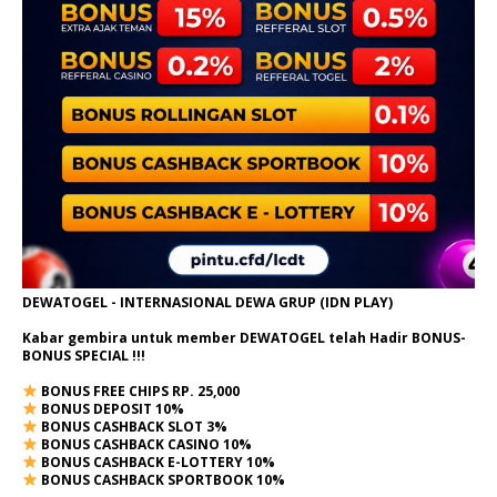
DEWATOGEL - INTERNASIONAL DEWA GRUP (IDN PLAY)
Kabar gembira untuk member DEWATOGEL telah Hadir
BONUS-
BONUS SPECIAL
!!!
BONUS FREE CHIPS RP. 25,000
BONUS DEPOSIT 10%
BONUS CASHBACK SLOT 3%
BONUS CASHBACK CASINO 10%
BONUS CASHBACK E-LOTTERY 10%
BONUS CASHBACK SPORTBOOK 10%