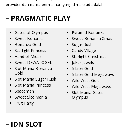
provider dan nama permainan yang dimaksud adalah :
– PRAGMATIC PLAY
Gates of Olympus
Pyramid Bonanza
Sweet Bonanza
Sweet Bonanza Xmas
Bonanza Gold
Sugar Rush
Starlight Princess
Candy Village
Hand of Midas
Starlight Christmas
Sweet DEWATOGEL
Joker Jewels
Slot Mania Bonanza
5 Lion Gold
Gold
5 Lion Gold Megaways
Slot Mania Sugar Rush
Wild West Gold
Slot Mania Princess
Wild West Megaways
Spaceman
Slot Mania Gates
Sweet Slot Mania
Olympus
Fruit Party
– IDN SLOT