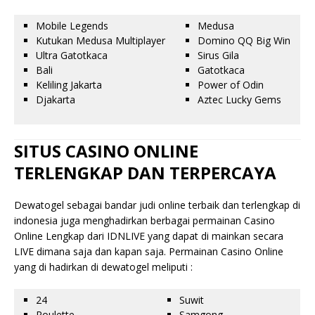
Mobile Legends
Medusa
Kutukan Medusa Multiplayer
Domino QQ Big Win
Ultra Gatotkaca
Sirus Gila
Bali
Gatotkaca
Keliling Jakarta
Power of Odin
Djakarta
Aztec Lucky Gems
SITUS CASINO ONLINE
TERLENGKAP DAN TERPERCAYA
Dewatogel sebagai bandar judi online terbaik dan terlengkap di
indonesia juga menghadirkan berbagai permainan Casino
Online Lengkap dari IDNLIVE yang dapat di mainkan secara
LIVE dimana saja dan kapan saja. Permainan Casino Online
yang di hadirkan di dewatogel meliputi :
24
Suwit
Roulette
Samgong