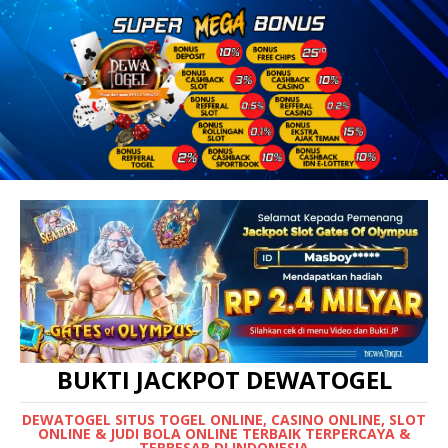
BUKTI JACKPOT DEWATOGEL
DEWATOGEL SITUS TOGEL ONLINE, CASINO ONLINE, SLOT
ONLINE & JUDI BOLA ONLINE TERBAIK TERPERCAYA &
TERBESAR DI INDONESIA