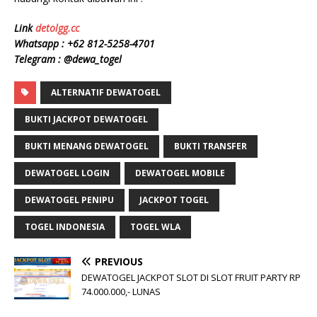
Link
detolgg.cc
Whatsapp :
+62 812-5258-4701
Telegram : @dewa_togel
ALTERNATIF DEWATOGEL
BUKTI JACKPOT DEWATOGEL
BUKTI MENANG DEWATOGEL
BUKTI TRANSFER
DEWATOGEL LOGIN
DEWATOGEL MOBILE
DEWATOGEL PENIPU
JACKPOT TOGEL
TOGEL INDONESIA
TOGEL WLA
PREVIOUS
DEWATOGEL JACKPOT SLOT DI SLOT FRUIT PARTY RP
74.000.000,- LUNAS