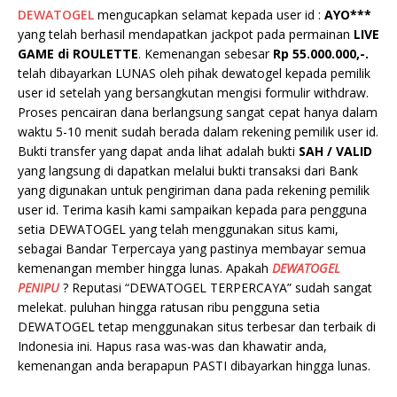
DEWATOGEL
mengucapkan selamat kepada user id :
AYO***
yang telah berhasil mendapatkan jackpot pada permainan
LIVE
GAME di ROULETTE
. Kemenangan sebesar
Rp
55.000.000
,-.
telah dibayarkan LUNAS oleh pihak dewatogel kepada pemilik
user id setelah yang bersangkutan mengisi formulir withdraw.
Proses pencairan dana berlangsung sangat cepat hanya dalam
waktu 5-10 menit sudah berada dalam rekening pemilik user id.
Bukti transfer yang dapat anda lihat adalah bukti
SAH / VALID
yang langsung di dapatkan melalui bukti transaksi dari Bank
yang digunakan untuk pengiriman dana pada rekening pemilik
user id. Terima kasih kami sampaikan kepada para pengguna
setia DEWATOGEL yang telah menggunakan situs kami,
sebagai Bandar Terpercaya yang pastinya membayar semua
kemenangan member hingga lunas. Apakah
DEWATOGEL
PENIPU
? Reputasi “DEWATOGEL TERPERCAYA” sudah sangat
melekat. puluhan hingga ratusan ribu pengguna setia
DEWATOGEL tetap menggunakan situs terbesar dan terbaik di
Indonesia ini. Hapus rasa was-was dan khawatir anda,
kemenangan anda berapapun PASTI dibayarkan hingga lunas.