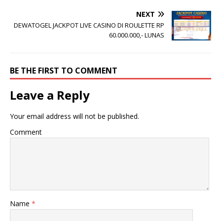
NEXT
DEWATOGEL JACKPOT LIVE CASINO DI ROULETTE RP
60.000.000,- LUNAS
BE THE FIRST TO COMMENT
Leave a Reply
Your email address will not be published.
Comment
Name
*