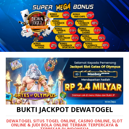
BUKTI JACKPOT DEWATOGEL
DEWATOGEL SITUS TOGEL ONLINE, CASINO ONLINE, SLOT
ONLINE & JUDI BOLA ONLINE TERBAIK TERPERCAYA &
TERBESAR DI INDONESIA