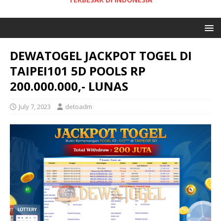
DEWATOGEL JACKPOT TOGEL DI
TAIPEI101 5D POOLS RP
200.000.000,- LUNAS
July 7, 2023
detoadm