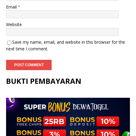
Email
*
Website
Save my name, email, and website in this browser for the
next time I comment.
BUKTI PEMBAYARAN