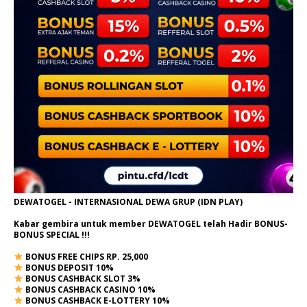
DEWATOGEL - INTERNASIONAL DEWA GRUP (IDN PLAY)
Kabar gembira untuk member DEWATOGEL telah Hadir
BONUS-
BONUS SPECIAL
!!!
BONUS FREE CHIPS RP. 25,000
BONUS DEPOSIT 10%
BONUS CASHBACK SLOT 3%
BONUS CASHBACK CASINO 10%
BONUS CASHBACK E-LOTTERY 10%