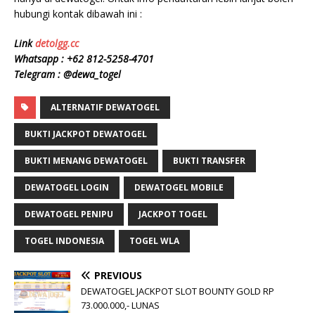
hubungi kontak dibawah ini :
Link
detolgg.cc
Whatsapp :
+62 812-5258-4701
Telegram : @dewa_togel
ALTERNATIF DEWATOGEL
BUKTI JACKPOT DEWATOGEL
BUKTI MENANG DEWATOGEL
BUKTI TRANSFER
DEWATOGEL LOGIN
DEWATOGEL MOBILE
DEWATOGEL PENIPU
JACKPOT TOGEL
TOGEL INDONESIA
TOGEL WLA
PREVIOUS
DEWATOGEL JACKPOT SLOT BOUNTY GOLD RP
73.000.000,- LUNAS