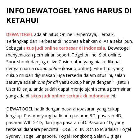
INFO DEWATOGEL YANG HARUS DI
KETAHUI
DEWATOGEL
adalah Situs Online Terpercaya, Terbaik,
Terlengkap dan Terbesar di Indonesia bahkan di Asia sekalipun.
Sebagai
situs judi online terbesar di Indonesia
, Dewatogel
menyediakan permainan seperti Togel online, Slot online,
Sportsbook dan juga Live Casino atau yang biasa dikenal
dengan nama
casino online
(kasino online). Fitur-fitur yang
cukup mudah digunakan juga tersedia dalam situs ini, salah
satunya adalah
one for all
yaitu cukup hanya dengan 1 (satu )
User ID saja, anda sudah dapat menjelajahi semua permainan
yang ada di
situs judi online terbaik di Indonesia
ini.
DEWATOGEL hadir dengan pasaran-pasaran yang cukup
lengkap. Pasaran yang hadir ada pasaran 3D, pasaran 4D,
pasaran WILD 4D, dan juga pasaran 5D. Pasaran 4D, yang
terkenal diantara pencinta TOGEL di INDONESIA adalah Togel
Sydney, Togel Singapore, Togel Hongkong. Selain 3 (tiga)