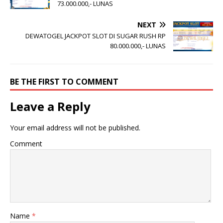
73.000.000,- LUNAS
NEXT
DEWATOGEL JACKPOT SLOT DI SUGAR RUSH RP
80.000.000,- LUNAS
BE THE FIRST TO COMMENT
Leave a Reply
Your email address will not be published.
Comment
Name
*