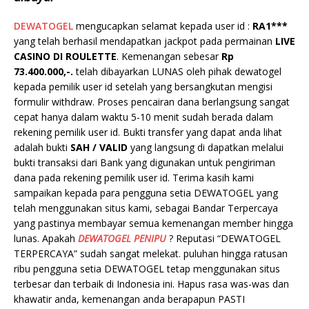
DEWATOGEL
mengucapkan selamat kepada user id :
RA1***
yang telah berhasil mendapatkan jackpot pada permainan
LIVE
CASINO DI ROULETTE
. Kemenangan sebesar
Rp
73.400.000
,-.
telah dibayarkan LUNAS oleh pihak dewatogel
kepada pemilik user id setelah yang bersangkutan mengisi
formulir withdraw. Proses pencairan dana berlangsung sangat
cepat hanya dalam waktu 5-10 menit sudah berada dalam
rekening pemilik user id. Bukti transfer yang dapat anda lihat
adalah bukti
SAH / VALID
yang langsung di dapatkan melalui
bukti transaksi dari Bank yang digunakan untuk pengiriman
dana pada rekening pemilik user id. Terima kasih kami
sampaikan kepada para pengguna setia DEWATOGEL yang
telah menggunakan situs kami, sebagai Bandar Terpercaya
yang pastinya membayar semua kemenangan member hingga
lunas. Apakah
DEWATOGEL PENIPU
? Reputasi “DEWATOGEL
TERPERCAYA” sudah sangat melekat. puluhan hingga ratusan
ribu pengguna setia DEWATOGEL tetap menggunakan situs
terbesar dan terbaik di Indonesia ini. Hapus rasa was-was dan
khawatir anda, kemenangan anda berapapun PASTI