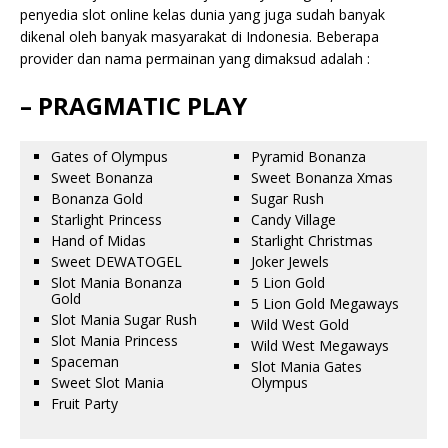
penyedia slot online kelas dunia yang juga sudah banyak
dikenal oleh banyak masyarakat di Indonesia. Beberapa
provider dan nama permainan yang dimaksud adalah :
– PRAGMATIC PLAY
Gates of Olympus
Pyramid Bonanza
Sweet Bonanza
Sweet Bonanza Xmas
Bonanza Gold
Sugar Rush
Starlight Princess
Candy Village
Hand of Midas
Starlight Christmas
Sweet DEWATOGEL
Joker Jewels
Slot Mania Bonanza
5 Lion Gold
Gold
5 Lion Gold Megaways
Slot Mania Sugar Rush
Wild West Gold
Slot Mania Princess
Wild West Megaways
Spaceman
Slot Mania Gates
Sweet Slot Mania
Olympus
Fruit Party