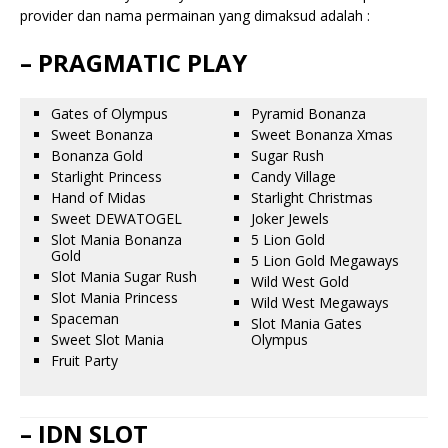
provider dan nama permainan yang dimaksud adalah :
– PRAGMATIC PLAY
Gates of Olympus
Pyramid Bonanza
Sweet Bonanza
Sweet Bonanza Xmas
Bonanza Gold
Sugar Rush
Starlight Princess
Candy Village
Hand of Midas
Starlight Christmas
Sweet DEWATOGEL
Joker Jewels
Slot Mania Bonanza
5 Lion Gold
Gold
5 Lion Gold Megaways
Slot Mania Sugar Rush
Wild West Gold
Slot Mania Princess
Wild West Megaways
Spaceman
Slot Mania Gates
Sweet Slot Mania
Olympus
Fruit Party
– IDN SLOT