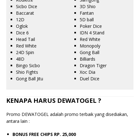
Sicbo Dice
3D Shio
Baccarat
Fantan
12D
5D ball
Oglok
Poker Dice
Dice 6
IDN 4 Stand
Head Tail
Red White
Red White
Monopoly
24D Spin
Gong Ball
48D
Billiards
Bingo Sicbo
Dragon Tiger
Shio Fights
Xoc Dia
Gong Ball Jitu
Duel Dice
KENAPA HARUS DEWATOGEL ?
Promo DEWATOGEL adalah promo terbaik yang disediakan,
antara lain :
BONUS FREE CHIPS RP. 25,000