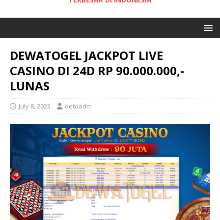
DEWATOGEL JACKPOT LIVE
CASINO DI 24D RP 90.000.000,-
LUNAS
July 8, 2023
detoadm