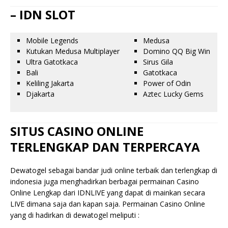
– IDN SLOT
Mobile Legends
Medusa
Kutukan Medusa Multiplayer
Domino QQ Big Win
Ultra Gatotkaca
Sirus Gila
Bali
Gatotkaca
Keliling Jakarta
Power of Odin
Djakarta
Aztec Lucky Gems
SITUS CASINO ONLINE
TERLENGKAP DAN TERPERCAYA
Dewatogel sebagai bandar judi online terbaik dan terlengkap di
indonesia juga menghadirkan berbagai permainan Casino
Online Lengkap dari IDNLIVE yang dapat di mainkan secara
LIVE dimana saja dan kapan saja. Permainan Casino Online
yang di hadirkan di dewatogel meliputi :