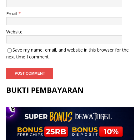
Email
*
Website
Save my name, email, and website in this browser for the
next time I comment.
BUKTI PEMBAYARAN