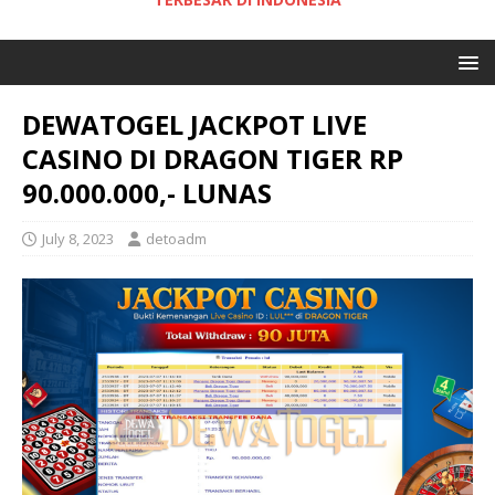
DEWATOGEL JACKPOT LIVE
CASINO DI DRAGON TIGER RP
90.000.000,- LUNAS
July 8, 2023
detoadm