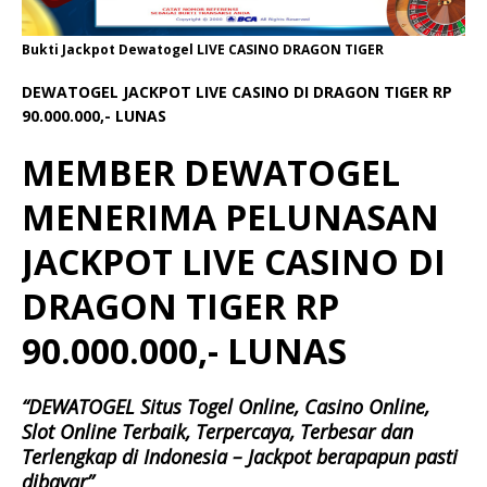
Bukti Jackpot Dewatogel LIVE CASINO DRAGON TIGER
DEWATOGEL JACKPOT LIVE CASINO DI DRAGON TIGER RP
90.000.000,- LUNAS
MEMBER DEWATOGEL
MENERIMA PELUNASAN
JACKPOT LIVE CASINO DI
DRAGON TIGER RP
90.000.000,- LUNAS
“DEWATOGEL Situs Togel Online, Casino Online,
Slot Online Terbaik, Terpercaya, Terbesar dan
Terlengkap di Indonesia – Jackpot berapapun pasti
dibayar”