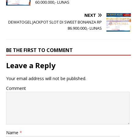
60.000.000,- LUNAS
NEXT
DEWATOGEL JACKPOT SLOT DI SWEET BONANZA RP
86.900.000,- LUNAS
BE THE FIRST TO COMMENT
Leave a Reply
Your email address will not be published.
Comment
Name
*