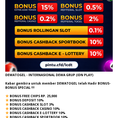
DEWATOGEL - INTERNASIONAL DEWA GRUP (IDN PLAY)
Kabar gembira untuk member DEWATOGEL telah Hadir
BONUS-
BONUS SPECIAL
!!!
BONUS FREE CHIPS RP. 25,000
BONUS DEPOSIT 10%
BONUS CASHBACK SLOT 3%
BONUS CASHBACK CASINO 10%
BONUS CASHBACK E-LOTTERY 10%
BONUS CASHBACK SPORTBOOK 10%