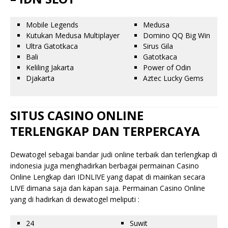
Mobile Legends
Medusa
Kutukan Medusa Multiplayer
Domino QQ Big Win
Ultra Gatotkaca
Sirus Gila
Bali
Gatotkaca
Keliling Jakarta
Power of Odin
Djakarta
Aztec Lucky Gems
SITUS CASINO ONLINE
TERLENGKAP DAN TERPERCAYA
Dewatogel sebagai bandar judi online terbaik dan terlengkap di
indonesia juga menghadirkan berbagai permainan Casino
Online Lengkap dari IDNLIVE yang dapat di mainkan secara
LIVE dimana saja dan kapan saja. Permainan Casino Online
yang di hadirkan di dewatogel meliputi :
24
Suwit