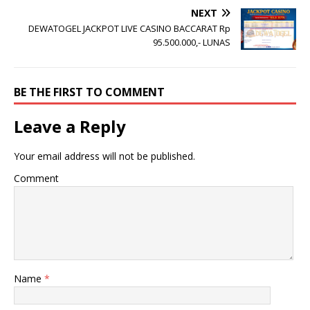
NEXT
DEWATOGEL JACKPOT LIVE CASINO BACCARAT Rp
95.500.000,- LUNAS
BE THE FIRST TO COMMENT
Leave a Reply
Your email address will not be published.
Comment
Name
*