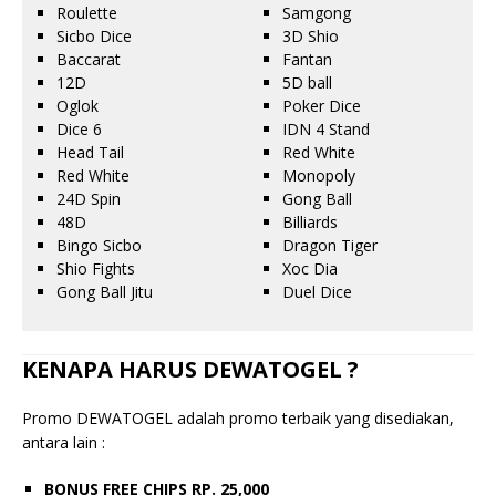
Roulette
Samgong
Sicbo Dice
3D Shio
Baccarat
Fantan
12D
5D ball
Oglok
Poker Dice
Dice 6
IDN 4 Stand
Head Tail
Red White
Red White
Monopoly
24D Spin
Gong Ball
48D
Billiards
Bingo Sicbo
Dragon Tiger
Shio Fights
Xoc Dia
Gong Ball Jitu
Duel Dice
KENAPA HARUS DEWATOGEL ?
Promo DEWATOGEL adalah promo terbaik yang disediakan,
antara lain :
BONUS FREE CHIPS RP. 25,000