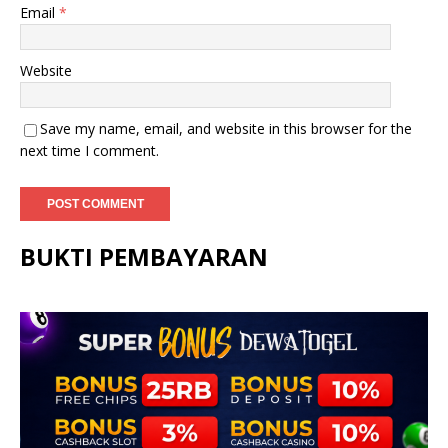
Email
*
Website
Save my name, email, and website in this browser for the
next time I comment.
BUKTI PEMBAYARAN