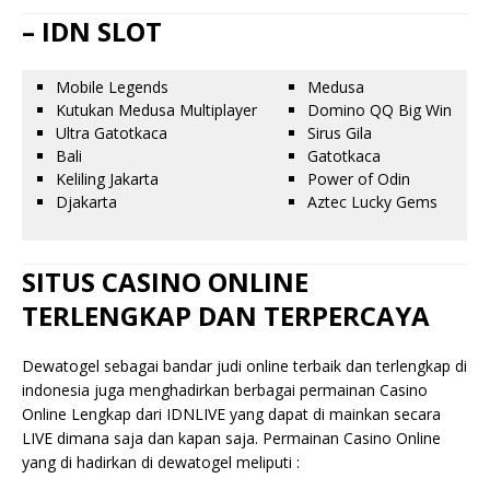
– IDN SLOT
Mobile Legends
Medusa
Kutukan Medusa Multiplayer
Domino QQ Big Win
Ultra Gatotkaca
Sirus Gila
Bali
Gatotkaca
Keliling Jakarta
Power of Odin
Djakarta
Aztec Lucky Gems
SITUS CASINO ONLINE
TERLENGKAP DAN TERPERCAYA
Dewatogel sebagai bandar judi online terbaik dan terlengkap di
indonesia juga menghadirkan berbagai permainan Casino
Online Lengkap dari IDNLIVE yang dapat di mainkan secara
LIVE dimana saja dan kapan saja. Permainan Casino Online
yang di hadirkan di dewatogel meliputi :