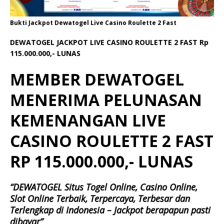
Bukti Jackpot Dewatogel Live Casino Roulette 2 Fast
DEWATOGEL JACKPOT LIVE CASINO ROULETTE 2 FAST Rp
115.000.000,- LUNAS
MEMBER DEWATOGEL
MENERIMA PELUNASAN
KEMENANGAN
LIVE
CASINO ROULETTE 2 FAST
RP 115.000.000,- LUNAS
“DEWATOGEL Situs Togel Online, Casino Online,
Slot Online Terbaik, Terpercaya, Terbesar dan
Terlengkap di Indonesia – Jackpot berapapun pasti
dibayar”