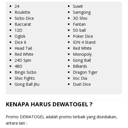
24
Suwit
Roulette
Samgong
Sicbo Dice
3D Shio
Baccarat
Fantan
12D
5D ball
Oglok
Poker Dice
Dice 6
IDN 4 Stand
Head Tail
Red White
Red White
Monopoly
24D Spin
Gong Ball
48D
Billiards
Bingo Sicbo
Dragon Tiger
Shio Fights
Xoc Dia
Gong Ball Jitu
Duel Dice
KENAPA HARUS DEWATOGEL ?
Promo DEWATOGEL adalah promo terbaik yang disediakan,
antara lain :