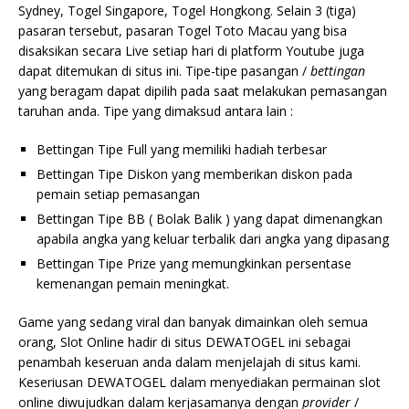
Sydney, Togel Singapore, Togel Hongkong. Selain 3 (tiga)
pasaran tersebut, pasaran Togel Toto Macau yang bisa
disaksikan secara Live setiap hari di platform Youtube juga
dapat ditemukan di situs ini. Tipe-tipe pasangan /
bettingan
yang beragam dapat dipilih pada saat melakukan pemasangan
taruhan anda. Tipe yang dimaksud antara lain :
Bettingan Tipe Full yang memiliki hadiah terbesar
Bettingan Tipe Diskon yang memberikan diskon pada
pemain setiap pemasangan
Bettingan Tipe BB ( Bolak Balik ) yang dapat dimenangkan
apabila angka yang keluar terbalik dari angka yang dipasang
Bettingan Tipe Prize yang memungkinkan persentase
kemenangan pemain meningkat.
Game yang sedang viral dan banyak dimainkan oleh semua
orang, Slot Online hadir di situs DEWATOGEL ini sebagai
penambah keseruan anda dalam menjelajah di situs kami.
Keseriusan DEWATOGEL dalam menyediakan permainan slot
online diwujudkan dalam kerjasamanya dengan
provider
/