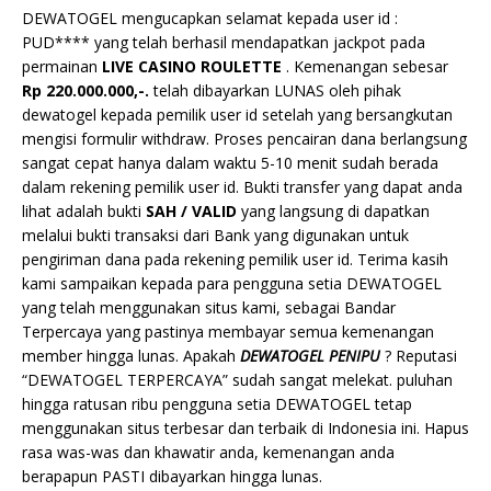
DEWATOGEL mengucapkan selamat kepada user id :
PUD**** yang telah berhasil mendapatkan jackpot pada
permainan
LIVE CASINO ROULETTE
. Kemenangan sebesar
Rp 220.000.000,-.
telah dibayarkan LUNAS oleh pihak
dewatogel kepada pemilik user id setelah yang bersangkutan
mengisi formulir withdraw. Proses pencairan dana berlangsung
sangat cepat hanya dalam waktu 5-10 menit sudah berada
dalam rekening pemilik user id. Bukti transfer yang dapat anda
lihat adalah bukti
SAH / VALID
yang langsung di dapatkan
melalui bukti transaksi dari Bank yang digunakan untuk
pengiriman dana pada rekening pemilik user id. Terima kasih
kami sampaikan kepada para pengguna setia DEWATOGEL
yang telah menggunakan situs kami, sebagai Bandar
Terpercaya yang pastinya membayar semua kemenangan
member hingga lunas. Apakah
DEWATOGEL PENIPU
? Reputasi
“DEWATOGEL TERPERCAYA” sudah sangat melekat. puluhan
hingga ratusan ribu pengguna setia DEWATOGEL tetap
menggunakan situs terbesar dan terbaik di Indonesia ini. Hapus
rasa was-was dan khawatir anda, kemenangan anda
berapapun PASTI dibayarkan hingga lunas.