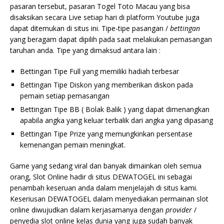
pasaran tersebut, pasaran Togel Toto Macau yang bisa
disaksikan secara Live setiap hari di platform Youtube juga
dapat ditemukan di situs ini. Tipe-tipe pasangan /
bettingan
yang beragam dapat dipilih pada saat melakukan pemasangan
taruhan anda. Tipe yang dimaksud antara lain :
Bettingan Tipe Full yang memiliki hadiah terbesar
Bettingan Tipe Diskon yang memberikan diskon pada
pemain setiap pemasangan
Bettingan Tipe BB ( Bolak Balik ) yang dapat dimenangkan
apabila angka yang keluar terbalik dari angka yang dipasang
Bettingan Tipe Prize yang memungkinkan persentase
kemenangan pemain meningkat.
Game yang sedang viral dan banyak dimainkan oleh semua
orang, Slot Online hadir di situs DEWATOGEL ini sebagai
penambah keseruan anda dalam menjelajah di situs kami.
Keseriusan DEWATOGEL dalam menyediakan permainan slot
online diwujudkan dalam kerjasamanya dengan
provider
/
penyedia slot online kelas dunia yang juga sudah banyak