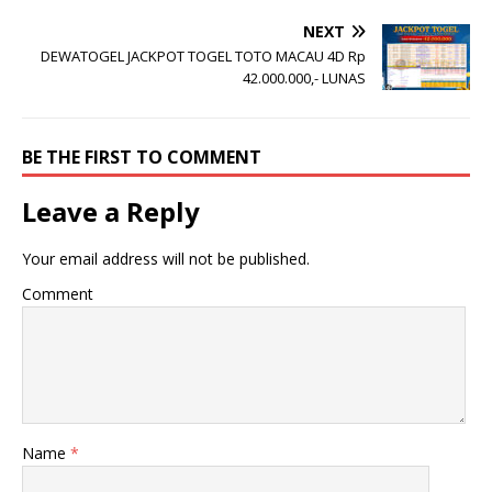
NEXT
DEWATOGEL JACKPOT TOGEL TOTO MACAU 4D Rp
42.000.000,- LUNAS
BE THE FIRST TO COMMENT
Leave a Reply
Your email address will not be published.
Comment
Name
*