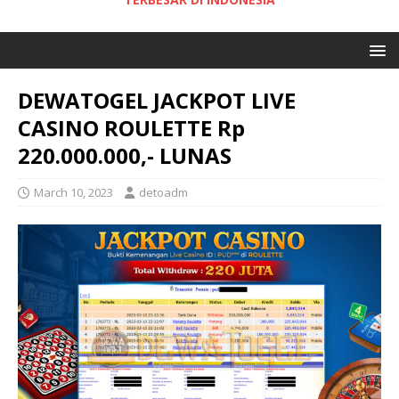
DEWATOGEL JACKPOT LIVE
CASINO ROULETTE Rp
220.000.000,- LUNAS
March 10, 2023
detoadm