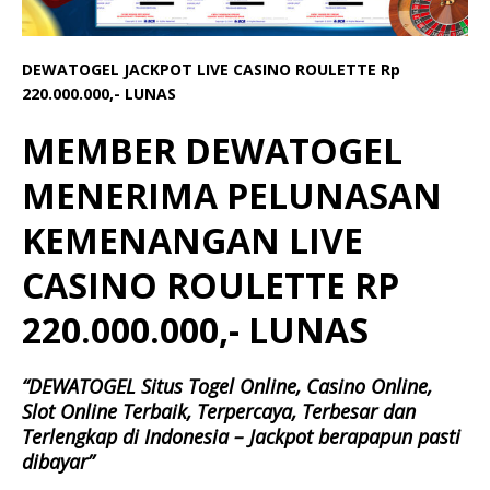
DEWATOGEL JACKPOT LIVE CASINO ROULETTE Rp
220.000.000,- LUNAS
MEMBER DEWATOGEL
MENERIMA PELUNASAN
KEMENANGAN
LIVE
CASINO ROULETTE RP
220.000.000,- LUNAS
“DEWATOGEL Situs Togel Online, Casino Online,
Slot Online Terbaik, Terpercaya, Terbesar dan
Terlengkap di Indonesia – Jackpot berapapun pasti
dibayar”