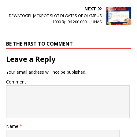
NEXT
DEWATOGEL JACKPOT SLOT DI GATES OF OLYMPUS
1000 Rp 96.200.000,- LUNAS
BE THE FIRST TO COMMENT
Leave a Reply
Your email address will not be published.
Comment
Name
*