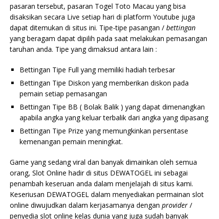
pasaran tersebut, pasaran Togel Toto Macau yang bisa
disaksikan secara Live setiap hari di platform Youtube juga
dapat ditemukan di situs ini. Tipe-tipe pasangan /
bettingan
yang beragam dapat dipilih pada saat melakukan pemasangan
taruhan anda. Tipe yang dimaksud antara lain :
Bettingan Tipe Full yang memiliki hadiah terbesar
Bettingan Tipe Diskon yang memberikan diskon pada
pemain setiap pemasangan
Bettingan Tipe BB ( Bolak Balik ) yang dapat dimenangkan
apabila angka yang keluar terbalik dari angka yang dipasang
Bettingan Tipe Prize yang memungkinkan persentase
kemenangan pemain meningkat.
Game yang sedang viral dan banyak dimainkan oleh semua
orang, Slot Online hadir di situs DEWATOGEL ini sebagai
penambah keseruan anda dalam menjelajah di situs kami.
Keseriusan DEWATOGEL dalam menyediakan permainan slot
online diwujudkan dalam kerjasamanya dengan
provider
/
penyedia slot online kelas dunia yang juga sudah banyak