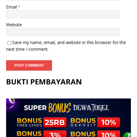
Email
*
Website
Save my name, email, and website in this browser for the
next time I comment.
BUKTI PEMBAYARAN