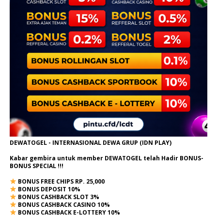
DEWATOGEL - INTERNASIONAL DEWA GRUP (IDN PLAY)
Kabar gembira untuk member DEWATOGEL telah Hadir
BONUS-
BONUS SPECIAL
!!!
BONUS FREE CHIPS RP. 25,000
BONUS DEPOSIT 10%
BONUS CASHBACK SLOT 3%
BONUS CASHBACK CASINO 10%
BONUS CASHBACK E-LOTTERY 10%