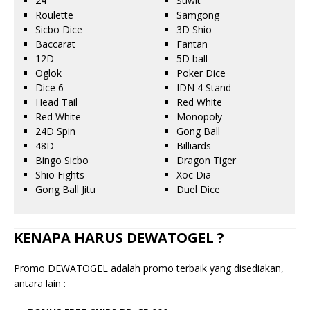
24
Suwit
Roulette
Samgong
Sicbo Dice
3D Shio
Baccarat
Fantan
12D
5D ball
Oglok
Poker Dice
Dice 6
IDN 4 Stand
Head Tail
Red White
Red White
Monopoly
24D Spin
Gong Ball
48D
Billiards
Bingo Sicbo
Dragon Tiger
Shio Fights
Xoc Dia
Gong Ball Jitu
Duel Dice
KENAPA HARUS DEWATOGEL ?
Promo DEWATOGEL adalah promo terbaik yang disediakan,
antara lain :