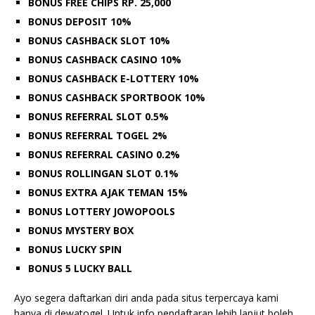
BONUS FREE CHIPS RP. 25,000
BONUS DEPOSIT 10%
BONUS CASHBACK SLOT 10%
BONUS CASHBACK CASINO 10%
BONUS CASHBACK E-LOTTERY 10%
BONUS CASHBACK SPORTBOOK 10%
BONUS REFERRAL SLOT 0.5%
BONUS REFERRAL TOGEL 2%
BONUS REFERRAL CASINO 0.2%
BONUS ROLLINGAN SLOT 0.1%
BONUS EXTRA AJAK TEMAN 15%
BONUS LOTTERY JOWOPOOLS
BONUS MYSTERY BOX
BONUS LUCKY SPIN
BONUS 5 LUCKY BALL
Ayo segera daftarkan diri anda pada situs terpercaya kami
hanya di dewatogel. Untuk info pendaftaran lebih lanjut boleh