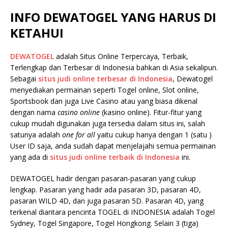
INFO DEWATOGEL YANG HARUS DI
KETAHUI
DEWATOGEL
adalah Situs Online Terpercaya, Terbaik,
Terlengkap dan Terbesar di Indonesia bahkan di Asia sekalipun.
Sebagai
situs judi online terbesar di Indonesia
, Dewatogel
menyediakan permainan seperti Togel online, Slot online,
Sportsbook dan juga Live Casino atau yang biasa dikenal
dengan nama
casino online
(kasino online). Fitur-fitur yang
cukup mudah digunakan juga tersedia dalam situs ini, salah
satunya adalah
one for all
yaitu cukup hanya dengan 1 (satu )
User ID saja, anda sudah dapat menjelajahi semua permainan
yang ada di
situs judi online terbaik di Indonesia
ini.
DEWATOGEL hadir dengan pasaran-pasaran yang cukup
lengkap. Pasaran yang hadir ada pasaran 3D, pasaran 4D,
pasaran WILD 4D, dan juga pasaran 5D. Pasaran 4D, yang
terkenal diantara pencinta TOGEL di INDONESIA adalah Togel
Sydney, Togel Singapore, Togel Hongkong. Selain 3 (tiga)