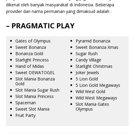
dikenal oleh banyak masyarakat di Indonesia. Beberapa
provider dan nama permainan yang dimaksud adalah :
– PRAGMATIC PLAY
Gates of Olympus
Pyramid Bonanza
Sweet Bonanza
Sweet Bonanza Xmas
Bonanza Gold
Sugar Rush
Starlight Princess
Candy Village
Hand of Midas
Starlight Christmas
Sweet DEWATOGEL
Joker Jewels
Slot Mania Bonanza
5 Lion Gold
Gold
5 Lion Gold Megaways
Slot Mania Sugar Rush
Wild West Gold
Slot Mania Princess
Wild West Megaways
Spaceman
Slot Mania Gates
Sweet Slot Mania
Olympus
Fruit Party