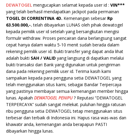
DEWATOGEL
mengucapkan selamat kepada user id :
VIN***
yang telah berhasil mendapatkan jackpot pada permainan
TOGEL DI CORRENTINA 4D.
Kemenangan sebesar
Rp
63.500.000,-.
telah dibayarkan LUNAS oleh pihak dewatogel
kepada pemilik user id setelah yang bersangkutan mengisi
formulir withdraw. Proses pencairan dana berlangsung sangat
cepat hanya dalam waktu 5-10 menit sudah berada dalam
rekening pemilik user id. Bukti transfer yang dapat anda lihat
adalah bukti
SAH / VALID
yang langsung di dapatkan melalui
bukti transaksi dari Bank yang digunakan untuk pengiriman
dana pada rekening pemilik user id. Terima kasih kami
sampaikan kepada para pengguna setia DEWATOGEL yang
telah menggunakan situs kami, sebagai Bandar Terpercaya
yang pastinya membayar semua kemenangan member hingga
lunas. Apakah
DEWATOGEL PENIPU
? Reputasi “DEWATOGEL
TERPERCAYA” sudah sangat melekat. puluhan hingga ratusan
ribu pengguna setia DEWATOGEL tetap menggunakan situs
terbesar dan terbaik di Indonesia ini. Hapus rasa was-was dan
khawatir anda, kemenangan anda berapapun PASTI
dibayarkan hingga lunas.