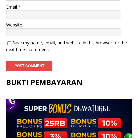
Email
*
Website
Save my name, email, and website in this browser for the
next time I comment.
BUKTI PEMBAYARAN