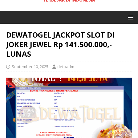
DEWATOGEL JACKPOT SLOT DI
JOKER JEWEL Rp 141.500.000,-
LUNAS
September 10, 2025
detoadm