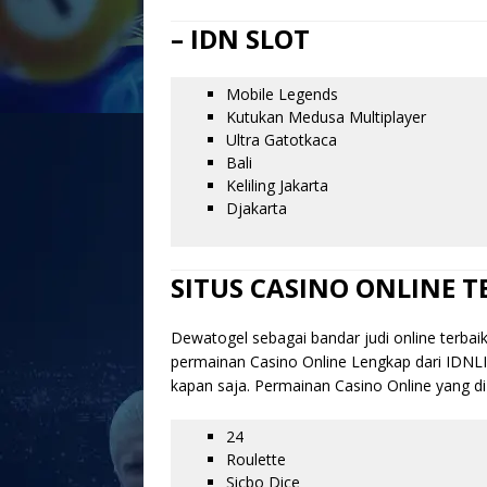
– IDN SLOT
Mobile Legends
Kutukan Medusa Multiplayer
Ultra Gatotkaca
Bali
Keliling Jakarta
Djakarta
SITUS CASINO ONLINE 
Dewatogel sebagai bandar judi online terbai
permainan Casino Online Lengkap dari IDNLI
kapan saja. Permainan Casino Online yang di 
24
Roulette
Sicbo Dice