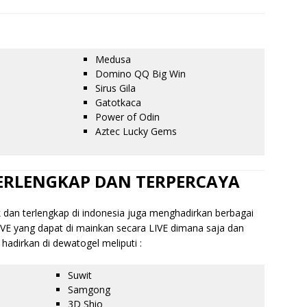
Medusa
Domino QQ Big Win
Sirus Gila
Gatotkaca
Power of Odin
Aztec Lucky Gems
TERLENGKAP DAN TERPERCAYA
k dan terlengkap di indonesia juga menghadirkan berbagai
VE yang dapat di mainkan secara LIVE dimana saja dan
hadirkan di dewatogel meliputi :
Suwit
Samgong
3D Shio