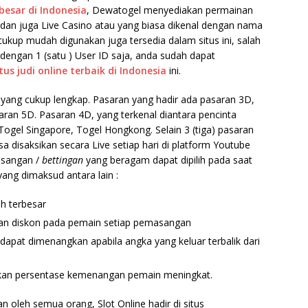
besar di Indonesia
, Dewatogel menyediakan permainan
k dan juga Live Casino atau yang biasa dikenal dengan nama
g cukup mudah digunakan juga tersedia dalam situs ini, salah
dengan 1 (satu ) User ID saja, anda sudah dapat
itus judi online terbaik di Indonesia
ini.
ang cukup lengkap. Pasaran yang hadir ada pasaran 3D,
ran 5D. Pasaran 4D, yang terkenal diantara pencinta
gel Singapore, Togel Hongkong. Selain 3 (tiga) pasaran
a disaksikan secara Live setiap hari di platform Youtube
pasangan /
bettingan
yang beragam dapat dipilih pada saat
ng dimaksud antara lain :
ah terbesar
an diskon pada pemain setiap pemasangan
 dapat dimenangkan apabila angka yang keluar terbalik dari
nkan persentase kemenangan pemain meningkat.
 oleh semua orang, Slot Online hadir di situs