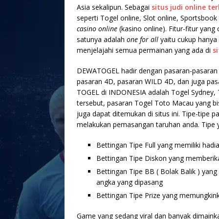
Asia sekalipun. Sebagai
situs jud
i
online ter
seperti Togel online, Slot online, Sportsboo
casino online
(kasino online). Fitur-fitur yan
satunya adalah
one for all
yaitu cukup hanya 
menjelajahi semua permainan yang ada di
s
DEWATOGEL hadir dengan pasaran-pasaran y
pasaran 4D, pasaran WILD 4D, dan juga pasa
TOGEL di INDONESIA adalah Togel Sydney, To
tersebut, pasaran Togel Toto Macau yang bis
juga dapat ditemukan di situs ini. Tipe-tipe 
melakukan pemasangan taruhan anda. Tipe ya
Bettingan Tipe Full yang memiliki hadi
Bettingan Tipe Diskon yang memberik
Bettingan Tipe BB ( Bolak Balik ) yang
angka yang dipasang
Bettingan Tipe Prize yang memungki
Game yang sedang viral dan banyak dimainkan