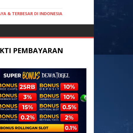
YA & TERBESAR DI INDONESIA
KTI PEMBAYARAN