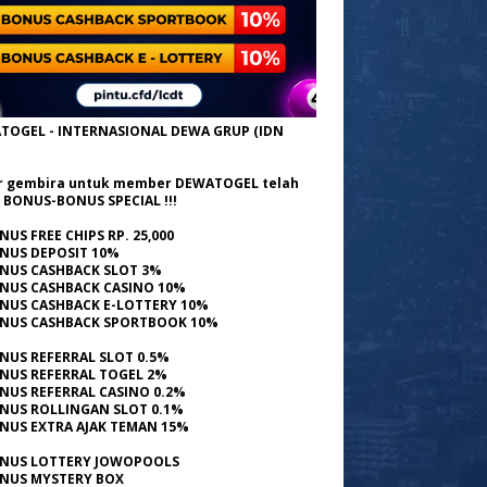
TOGEL - INTERNASIONAL DEWA GRUP (IDN
r gembira untuk member DEWATOGEL telah
r
BONUS-BONUS SPECIAL
!!!
US FREE CHIPS RP. 25,000
NUS DEPOSIT 10%
NUS CASHBACK SLOT 3%
NUS CASHBACK CASINO 10%
NUS CASHBACK E-LOTTERY 10%
NUS CASHBACK SPORTBOOK 10%
NUS REFERRAL SLOT 0.5%
NUS REFERRAL TOGEL 2%
NUS REFERRAL CASINO 0.2%
NUS ROLLINGAN SLOT 0.1%
NUS EXTRA AJAK TEMAN 15%
NUS LOTTERY JOWOPOOLS
NUS MYSTERY BOX