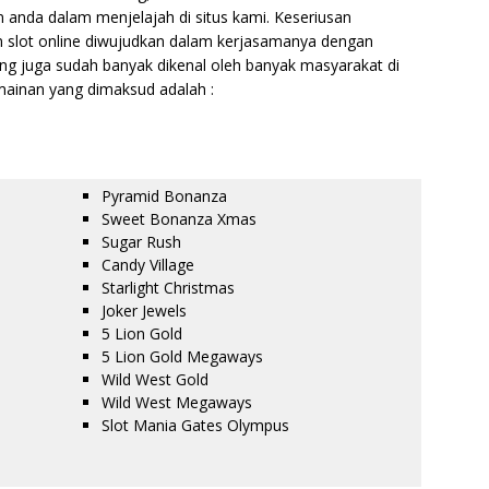
nda dalam menjelajah di situs kami. Keseriusan
lot online diwujudkan dalam kerjasamanya dengan
yang juga sudah banyak dikenal oleh banyak masyarakat di
mainan yang dimaksud adalah :
Pyramid Bonanza
Sweet Bonanza Xmas
Sugar Rush
Candy Village
Starlight Christmas
Joker Jewels
5 Lion Gold
5 Lion Gold Megaways
Wild West Gold
Wild West Megaways
Slot Mania Gates Olympus