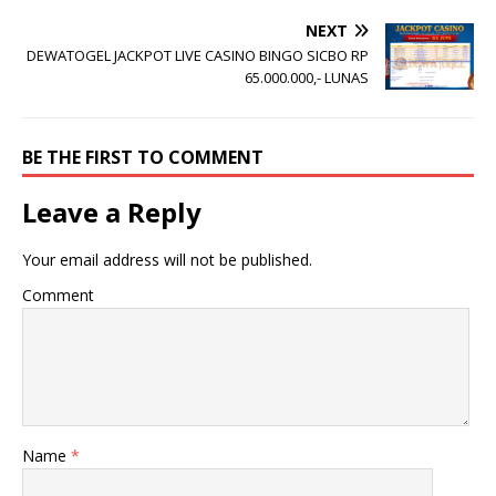
NEXT
DEWATOGEL JACKPOT LIVE CASINO BINGO SICBO RP
65.000.000,- LUNAS
BE THE FIRST TO COMMENT
Leave a Reply
Your email address will not be published.
Comment
Name
*