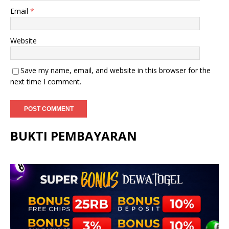
Email
*
Website
Save my name, email, and website in this browser for the
next time I comment.
BUKTI PEMBAYARAN