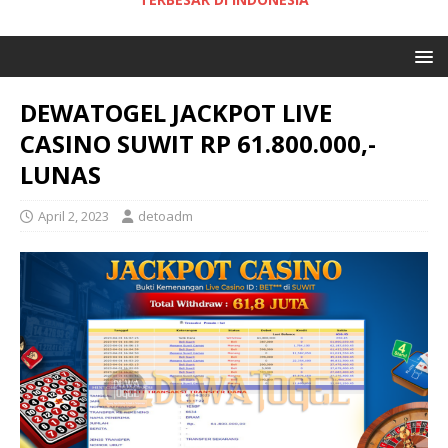
DEWATOGEL JACKPOT LIVE
CASINO SUWIT RP 61.800.000,-
LUNAS
April 2, 2023
detoadm