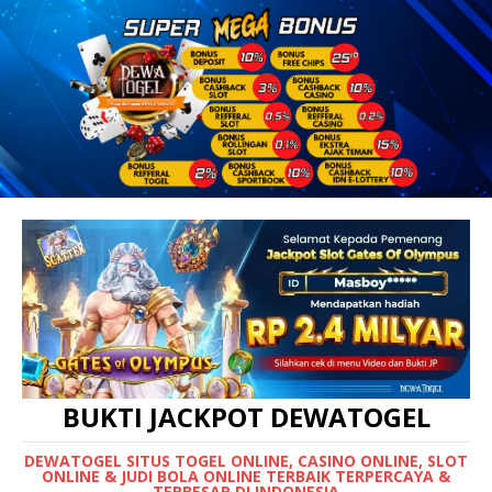
BUKTI JACKPOT DEWATOGEL
DEWATOGEL SITUS TOGEL ONLINE, CASINO ONLINE, SLOT
ONLINE & JUDI BOLA ONLINE TERBAIK TERPERCAYA &
TERBESAR DI INDONESIA