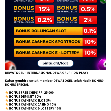
DEWATOGEL - INTERNASIONAL DEWA GRUP (IDN PLAY)
Kabar gembira untuk member DEWATOGEL telah Hadir
BONUS-
BONUS SPECIAL
!!!
BONUS FREE CHIPS RP. 25,000
BONUS DEPOSIT 10%
BONUS CASHBACK SLOT 3%
BONUS CASHBACK CASINO 10%
BONUS CASHBACK E-LOTTERY 10%