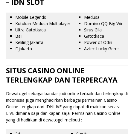
– IDN SLOT
Mobile Legends
Medusa
Kutukan Medusa Multiplayer
Domino QQ Big Win
Ultra Gatotkaca
Sirus Gila
Bali
Gatotkaca
Keliling Jakarta
Power of Odin
Djakarta
Aztec Lucky Gems
SITUS CASINO ONLINE
TERLENGKAP DAN TERPERCAYA
Dewatogel sebagai bandar judi online terbaik dan terlengkap di
indonesia juga menghadirkan berbagai permainan Casino
Online Lengkap dari IDNLIVE yang dapat di mainkan secara
LIVE dimana saja dan kapan saja. Permainan Casino Online
yang di hadirkan di dewatogel meliputi :
24
Suwit