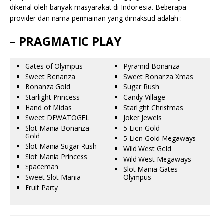
dikenal oleh banyak masyarakat di Indonesia. Beberapa
provider dan nama permainan yang dimaksud adalah :
– PRAGMATIC PLAY
Gates of Olympus
Pyramid Bonanza
Sweet Bonanza
Sweet Bonanza Xmas
Bonanza Gold
Sugar Rush
Starlight Princess
Candy Village
Hand of Midas
Starlight Christmas
Sweet DEWATOGEL
Joker Jewels
Slot Mania Bonanza
5 Lion Gold
Gold
5 Lion Gold Megaways
Slot Mania Sugar Rush
Wild West Gold
Slot Mania Princess
Wild West Megaways
Spaceman
Slot Mania Gates
Sweet Slot Mania
Olympus
Fruit Party