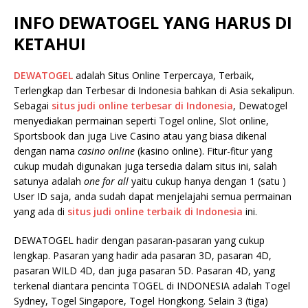
INFO DEWATOGEL YANG HARUS DI
KETAHUI
DEWATOGEL
adalah Situs Online Terpercaya, Terbaik,
Terlengkap dan Terbesar di Indonesia bahkan di Asia sekalipun.
Sebagai
situs judi online terbesar di Indonesia
, Dewatogel
menyediakan permainan seperti Togel online, Slot online,
Sportsbook dan juga Live Casino atau yang biasa dikenal
dengan nama
casino online
(kasino online). Fitur-fitur yang
cukup mudah digunakan juga tersedia dalam situs ini, salah
satunya adalah
one for all
yaitu cukup hanya dengan 1 (satu )
User ID saja, anda sudah dapat menjelajahi semua permainan
yang ada di
situs judi online terbaik di Indonesia
ini.
DEWATOGEL hadir dengan pasaran-pasaran yang cukup
lengkap. Pasaran yang hadir ada pasaran 3D, pasaran 4D,
pasaran WILD 4D, dan juga pasaran 5D. Pasaran 4D, yang
terkenal diantara pencinta TOGEL di INDONESIA adalah Togel
Sydney, Togel Singapore, Togel Hongkong. Selain 3 (tiga)