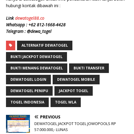
hubungi kontak dibawah ini :
Link
dewatogel88.co
Whatsapp : +62 812-1668-4428
Telegram : @dewa_togel
ALTERNATIF DEWATOGEL
BUKTI JACKPOT DEWATOGEL
BUKTI MENANG DEWATOGEL
BUKTI TRANSFER
DEWATOGEL LOGIN
DEWATOGEL MOBILE
DEWATOGEL PENIPU
JACKPOT TOGEL
TOGEL INDONESIA
TOGEL WLA
PREVIOUS
DEWATOGEL JACKPOT TOGEL JOWOPOOLS RP
57.000.000,- LUNAS