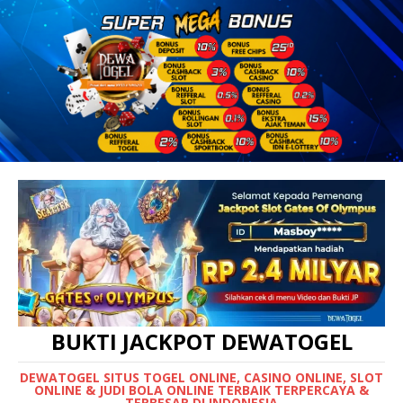
BUKTI JACKPOT DEWATOGEL
DEWATOGEL SITUS TOGEL ONLINE, CASINO ONLINE, SLOT
ONLINE & JUDI BOLA ONLINE TERBAIK TERPERCAYA &
TERBESAR DI INDONESIA