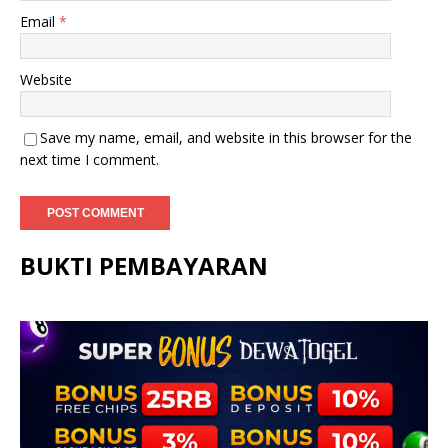
Email
*
Website
Save my name, email, and website in this browser for the
next time I comment.
BUKTI PEMBAYARAN