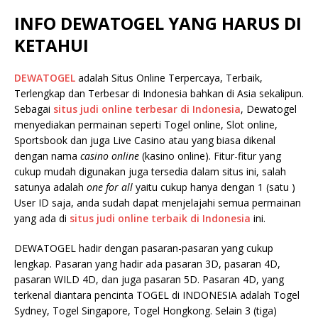
INFO DEWATOGEL YANG HARUS DI
KETAHUI
DEWATOGEL
adalah Situs Online Terpercaya, Terbaik,
Terlengkap dan Terbesar di Indonesia bahkan di Asia sekalipun.
Sebagai
situs judi online terbesar di Indonesia
, Dewatogel
menyediakan permainan seperti Togel online, Slot online,
Sportsbook dan juga Live Casino atau yang biasa dikenal
dengan nama
casino online
(kasino online). Fitur-fitur yang
cukup mudah digunakan juga tersedia dalam situs ini, salah
satunya adalah
one for all
yaitu cukup hanya dengan 1 (satu )
User ID saja, anda sudah dapat menjelajahi semua permainan
yang ada di
situs judi online terbaik di Indonesia
ini.
DEWATOGEL hadir dengan pasaran-pasaran yang cukup
lengkap. Pasaran yang hadir ada pasaran 3D, pasaran 4D,
pasaran WILD 4D, dan juga pasaran 5D. Pasaran 4D, yang
terkenal diantara pencinta TOGEL di INDONESIA adalah Togel
Sydney, Togel Singapore, Togel Hongkong. Selain 3 (tiga)