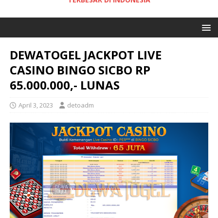
DEWATOGEL JACKPOT LIVE
CASINO BINGO SICBO RP
65.000.000,- LUNAS
April 3, 2023
detoadm