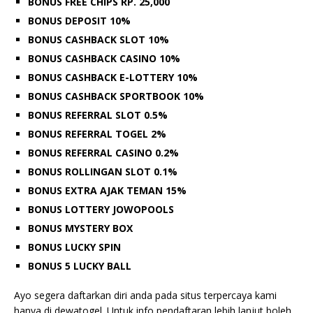
BONUS FREE CHIPS RP. 25,000
BONUS DEPOSIT 10%
BONUS CASHBACK SLOT 10%
BONUS CASHBACK CASINO 10%
BONUS CASHBACK E-LOTTERY 10%
BONUS CASHBACK SPORTBOOK 10%
BONUS REFERRAL SLOT 0.5%
BONUS REFERRAL TOGEL 2%
BONUS REFERRAL CASINO 0.2%
BONUS ROLLINGAN SLOT 0.1%
BONUS EXTRA AJAK TEMAN 15%
BONUS LOTTERY JOWOPOOLS
BONUS MYSTERY BOX
BONUS LUCKY SPIN
BONUS 5 LUCKY BALL
Ayo segera daftarkan diri anda pada situs terpercaya kami
hanya di dewatogel. Untuk info pendaftaran lebih lanjut boleh