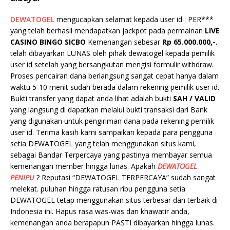
DEWATOGEL
mengucapkan selamat kepada user id : PER***
yang telah berhasil mendapatkan jackpot pada permainan
LIVE
CASINO BINGO SICBO
Kemenangan sebesar
Rp 65.000.000,-.
telah dibayarkan LUNAS oleh pihak dewatogel kepada pemilik
user id setelah yang bersangkutan mengisi formulir withdraw.
Proses pencairan dana berlangsung sangat cepat hanya dalam
waktu 5-10 menit sudah berada dalam rekening pemilik user id.
Bukti transfer yang dapat anda lihat adalah bukti
SAH / VALID
yang langsung di dapatkan melalui bukti transaksi dari Bank
yang digunakan untuk pengiriman dana pada rekening pemilik
user id. Terima kasih kami sampaikan kepada para pengguna
setia DEWATOGEL yang telah menggunakan situs kami,
sebagai Bandar Terpercaya yang pastinya membayar semua
kemenangan member hingga lunas. Apakah
DEWATOGEL
PENIPU
? Reputasi “DEWATOGEL TERPERCAYA” sudah sangat
melekat. puluhan hingga ratusan ribu pengguna setia
DEWATOGEL tetap menggunakan situs terbesar dan terbaik di
Indonesia ini. Hapus rasa was-was dan khawatir anda,
kemenangan anda berapapun PASTI dibayarkan hingga lunas.