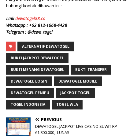
hubungi kontak dibawah ini :
Link
dewatogel88.co
Whatsapp : +62 812-1668-4428
Telegram : @dewa_togel
ALTERNATIF DEWATOGEL
BUKTI JACKPOT DEWATOGEL
BUKTI MENANG DEWATOGEL
BUKTI TRANSFER
DEWATOGEL LOGIN
DEWATOGEL MOBILE
DEWATOGEL PENIPU
JACKPOT TOGEL
TOGEL INDONESIA
TOGEL WLA
PREVIOUS
DEWATOGEL JACKPOT LIVE CASINO SUWIT RP
61.800.000,- LUNAS