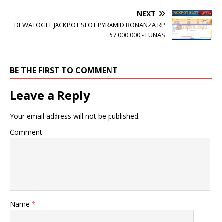
NEXT
DEWATOGEL JACKPOT SLOT PYRAMID BONANZA RP
57.000.000,- LUNAS
BE THE FIRST TO COMMENT
Leave a Reply
Your email address will not be published.
Comment
Name
*