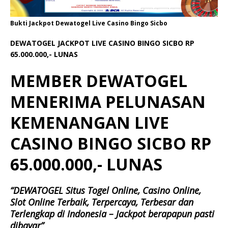
Bukti Jackpot Dewatogel Live Casino Bingo Sicbo
DEWATOGEL JACKPOT LIVE CASINO BINGO SICBO RP
65.000.000,- LUNAS
MEMBER DEWATOGEL
MENERIMA PELUNASAN
KEMENANGAN LIVE
CASINO BINGO SICBO RP
65.000.000,- LUNAS
“DEWATOGEL Situs Togel Online, Casino Online,
Slot Online Terbaik, Terpercaya, Terbesar dan
Terlengkap di Indonesia – Jackpot berapapun pasti
dibayar”