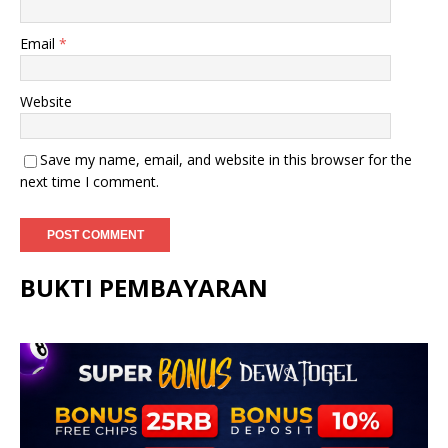
Email
*
Website
Save my name, email, and website in this browser for the
next time I comment.
BUKTI PEMBAYARAN