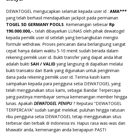
DEWATOGEL mengucapkan selamat kepada user id :
AMA***
yang telah berhasil mendapatkan jackpot pada permainan
TOGEL 5D GERMANY POOLS
. Kemenangan sebesar
Rp
190.000.000,-.
telah dibayarkan LUNAS oleh pihak dewatogel
kepada pemilik user id setelah yang bersangkutan mengisi
formulir withdraw. Proses pencairan dana berlangsung sangat
cepat hanya dalam waktu 5-10 menit sudah berada dalam
rekening pemilik user id. Bukti transfer yang dapat anda lihat
adalah bukti
SAH / VALID
yang langsung di dapatkan melalui
bukti transaksi dari Bank yang digunakan untuk pengiriman
dana pada rekening pemilik user id. Terima kasih kami
sampaikan kepada para pengguna setia DEWATOGEL yang
telah menggunakan situs kami, sebagai Bandar Terpercaya
yang pastinya membayar semua kemenangan member hingga
lunas. Apakah
DEWATOGEL PENIPU
? Reputasi “DEWATOGEL
TERPERCAYA” sudah sangat melekat. puluhan hingga ratusan
ribu pengguna setia DEWATOGEL tetap menggunakan situs
terbesar dan terbaik di Indonesia ini. Hapus rasa was-was dan
khawatir anda, kemenangan anda berapapun PASTI