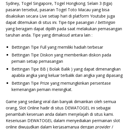
Sydney, Togel Singapore, Togel Hongkong. Selain 3 (tiga)
pasaran tersebut, pasaran Togel Toto Macau yang bisa
disaksikan secara Live setiap hari di platform Youtube juga
dapat ditemukan di situs ini. Tipe-tipe pasangan /
bettingan
yang beragam dapat dipilih pada saat melakukan pemasangan
taruhan anda. Tipe yang dimaksud antara lain :
Bettingan Tipe Full yang memiliki hadiah terbesar
Bettingan Tipe Diskon yang memberikan diskon pada
pemain setiap pemasangan
Bettingan Tipe BB ( Bolak Balik ) yang dapat dimenangkan
apabila angka yang keluar terbalik dari angka yang dipasang
Bettingan Tipe Prize yang memungkinkan persentase
kemenangan pemain meningkat.
Game yang sedang viral dan banyak dimainkan oleh semua
orang, Slot Online hadir di situs DEWATOGEL ini sebagai
penambah keseruan anda dalam menjelajah di situs kami.
Keseriusan DEWATOGEL dalam menyediakan permainan slot
online diwujudkan dalam kerjasamanya dengan
provider
/