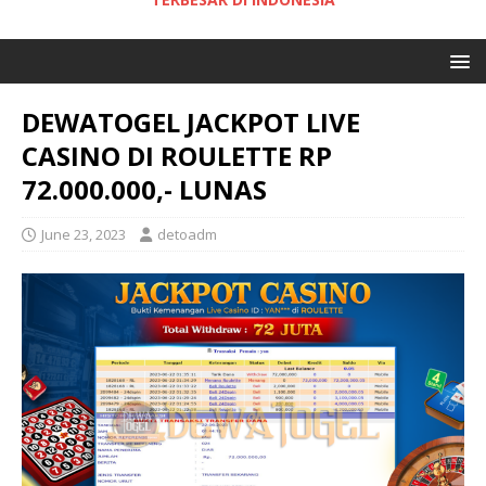
DEWATOGEL JACKPOT LIVE
CASINO DI ROULETTE RP
72.000.000,- LUNAS
June 23, 2023
detoadm