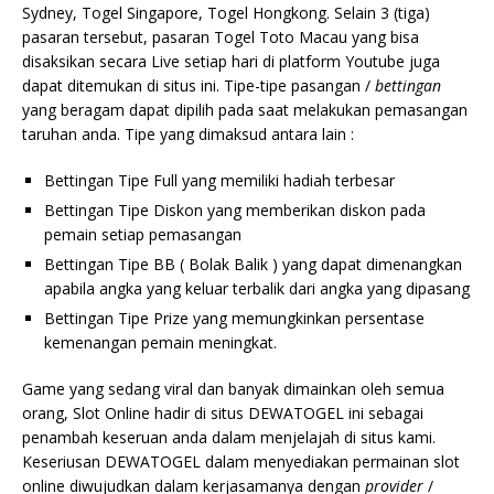
Sydney, Togel Singapore, Togel Hongkong. Selain 3 (tiga)
pasaran tersebut, pasaran Togel Toto Macau yang bisa
disaksikan secara Live setiap hari di platform Youtube juga
dapat ditemukan di situs ini. Tipe-tipe pasangan /
bettingan
yang beragam dapat dipilih pada saat melakukan pemasangan
taruhan anda. Tipe yang dimaksud antara lain :
Bettingan Tipe Full yang memiliki hadiah terbesar
Bettingan Tipe Diskon yang memberikan diskon pada
pemain setiap pemasangan
Bettingan Tipe BB ( Bolak Balik ) yang dapat dimenangkan
apabila angka yang keluar terbalik dari angka yang dipasang
Bettingan Tipe Prize yang memungkinkan persentase
kemenangan pemain meningkat.
Game yang sedang viral dan banyak dimainkan oleh semua
orang, Slot Online hadir di situs DEWATOGEL ini sebagai
penambah keseruan anda dalam menjelajah di situs kami.
Keseriusan DEWATOGEL dalam menyediakan permainan slot
online diwujudkan dalam kerjasamanya dengan
provider
/