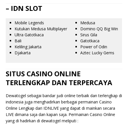
– IDN SLOT
Mobile Legends
Medusa
Kutukan Medusa Multiplayer
Domino QQ Big Win
Ultra Gatotkaca
Sirus Gila
Bali
Gatotkaca
Keliling Jakarta
Power of Odin
Djakarta
Aztec Lucky Gems
SITUS CASINO ONLINE
TERLENGKAP DAN TERPERCAYA
Dewatogel sebagai bandar judi online terbaik dan terlengkap di
indonesia juga menghadirkan berbagai permainan Casino
Online Lengkap dari IDNLIVE yang dapat di mainkan secara
LIVE dimana saja dan kapan saja. Permainan Casino Online
yang di hadirkan di dewatogel meliputi :