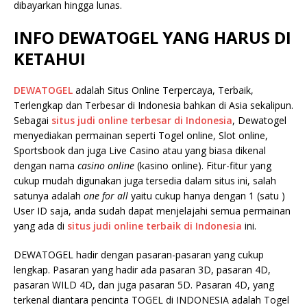
dibayarkan hingga lunas.
INFO DEWATOGEL YANG HARUS DI
KETAHUI
DEWATOGEL
adalah Situs Online Terpercaya, Terbaik,
Terlengkap dan Terbesar di Indonesia bahkan di Asia sekalipun.
Sebagai
situs judi online terbesar di Indonesia
, Dewatogel
menyediakan permainan seperti Togel online, Slot online,
Sportsbook dan juga Live Casino atau yang biasa dikenal
dengan nama
casino online
(kasino online). Fitur-fitur yang
cukup mudah digunakan juga tersedia dalam situs ini, salah
satunya adalah
one for all
yaitu cukup hanya dengan 1 (satu )
User ID saja, anda sudah dapat menjelajahi semua permainan
yang ada di
situs judi online terbaik di Indonesia
ini.
DEWATOGEL hadir dengan pasaran-pasaran yang cukup
lengkap. Pasaran yang hadir ada pasaran 3D, pasaran 4D,
pasaran WILD 4D, dan juga pasaran 5D. Pasaran 4D, yang
terkenal diantara pencinta TOGEL di INDONESIA adalah Togel