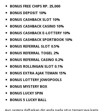
BONUS FREE CHIPS RP. 25,000
BONUS DEPOSIT 10%
BONUS CASHBACK SLOT 10%
BONUS CASHBACK CASINO 10%
BONUS CASHBACK E-LOTTERY 10%
BONUS CASHBACK SPORTBOOK 10%
BONUS REFERRAL SLOT 0.5%
BONUS REFERRAL TOGEL 2%
BONUS REFERRAL CASINO 0.2%
BONUS ROLLINGAN SLOT 0.1%
BONUS EXTRA AJAK TEMAN 15%
BONUS LOTTERY JOWOPOOLS
BONUS MYSTERY BOX
BONUS LUCKY SPIN
BONUS 5 LUCKY BALL
Ayo segera daftarkan diri anda pada situs terpercaya kami