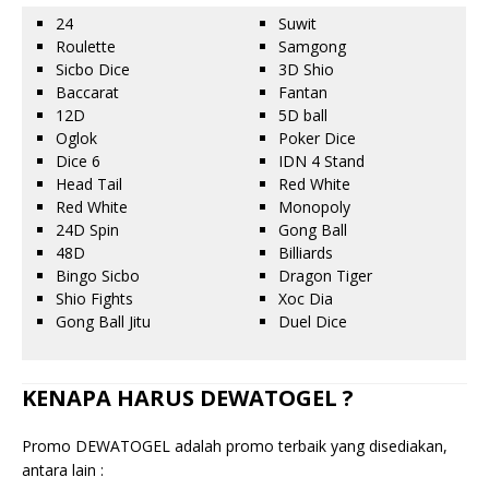
24
Suwit
Roulette
Samgong
Sicbo Dice
3D Shio
Baccarat
Fantan
12D
5D ball
Oglok
Poker Dice
Dice 6
IDN 4 Stand
Head Tail
Red White
Red White
Monopoly
24D Spin
Gong Ball
48D
Billiards
Bingo Sicbo
Dragon Tiger
Shio Fights
Xoc Dia
Gong Ball Jitu
Duel Dice
KENAPA HARUS DEWATOGEL ?
Promo DEWATOGEL adalah promo terbaik yang disediakan,
antara lain :