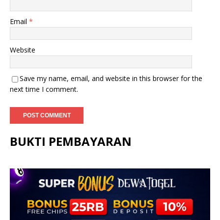
Email
*
Website
Save my name, email, and website in this browser for the
next time I comment.
BUKTI PEMBAYARAN