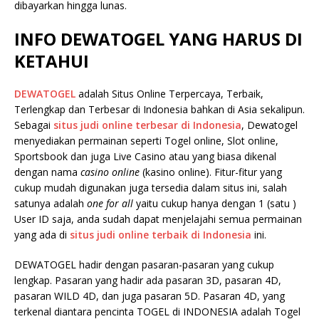
dibayarkan hingga lunas.
INFO DEWATOGEL YANG HARUS DI
KETAHUI
DEWATOGEL
adalah Situs Online Terpercaya, Terbaik,
Terlengkap dan Terbesar di Indonesia bahkan di Asia sekalipun.
Sebagai
situs judi online terbesar di Indonesia
, Dewatogel
menyediakan permainan seperti Togel online, Slot online,
Sportsbook dan juga Live Casino atau yang biasa dikenal
dengan nama
casino online
(kasino online). Fitur-fitur yang
cukup mudah digunakan juga tersedia dalam situs ini, salah
satunya adalah
one for all
yaitu cukup hanya dengan 1 (satu )
User ID saja, anda sudah dapat menjelajahi semua permainan
yang ada di
situs judi online terbaik di Indonesia
ini.
DEWATOGEL hadir dengan pasaran-pasaran yang cukup
lengkap. Pasaran yang hadir ada pasaran 3D, pasaran 4D,
pasaran WILD 4D, dan juga pasaran 5D. Pasaran 4D, yang
terkenal diantara pencinta TOGEL di INDONESIA adalah Togel