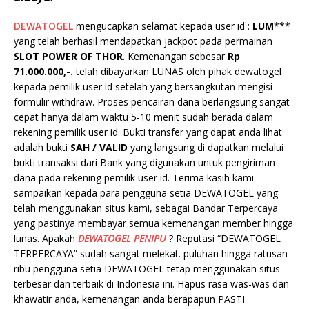
DEWATOGEL
mengucapkan selamat kepada user id :
LUM
***
yang telah berhasil mendapatkan jackpot pada permainan
SLOT POWER OF THOR
. Kemenangan sebesar
Rp
71.000.000,-.
telah dibayarkan LUNAS oleh pihak dewatogel
kepada pemilik user id setelah yang bersangkutan mengisi
formulir withdraw. Proses pencairan dana berlangsung sangat
cepat hanya dalam waktu 5-10 menit sudah berada dalam
rekening pemilik user id. Bukti transfer yang dapat anda lihat
adalah bukti
SAH / VALID
yang langsung di dapatkan melalui
bukti transaksi dari Bank yang digunakan untuk pengiriman
dana pada rekening pemilik user id. Terima kasih kami
sampaikan kepada para pengguna setia DEWATOGEL yang
telah menggunakan situs kami, sebagai Bandar Terpercaya
yang pastinya membayar semua kemenangan member hingga
lunas. Apakah
DEWATOGEL PENIPU
? Reputasi “DEWATOGEL
TERPERCAYA” sudah sangat melekat. puluhan hingga ratusan
ribu pengguna setia DEWATOGEL tetap menggunakan situs
terbesar dan terbaik di Indonesia ini. Hapus rasa was-was dan
khawatir anda, kemenangan anda berapapun PASTI