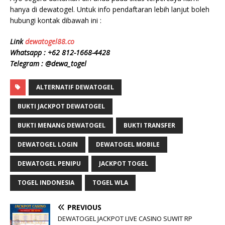
hanya di dewatogel. Untuk info pendaftaran lebih lanjut boleh
hubungi kontak dibawah ini :
Link
dewatogel88.co
Whatsapp : +62 812-1668-4428
Telegram : @dewa_togel
ALTERNATIF DEWATOGEL
BUKTI JACKPOT DEWATOGEL
BUKTI MENANG DEWATOGEL
BUKTI TRANSFER
DEWATOGEL LOGIN
DEWATOGEL MOBILE
DEWATOGEL PENIPU
JACKPOT TOGEL
TOGEL INDONESIA
TOGEL WLA
PREVIOUS
DEWATOGEL JACKPOT LIVE CASINO SUWIT RP