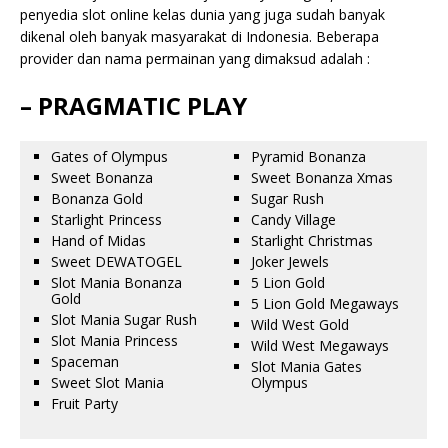
penyedia slot online kelas dunia yang juga sudah banyak
dikenal oleh banyak masyarakat di Indonesia. Beberapa
provider dan nama permainan yang dimaksud adalah :
– PRAGMATIC PLAY
Gates of Olympus
Pyramid Bonanza
Sweet Bonanza
Sweet Bonanza Xmas
Bonanza Gold
Sugar Rush
Starlight Princess
Candy Village
Hand of Midas
Starlight Christmas
Sweet DEWATOGEL
Joker Jewels
Slot Mania Bonanza
5 Lion Gold
Gold
5 Lion Gold Megaways
Slot Mania Sugar Rush
Wild West Gold
Slot Mania Princess
Wild West Megaways
Spaceman
Slot Mania Gates
Sweet Slot Mania
Olympus
Fruit Party