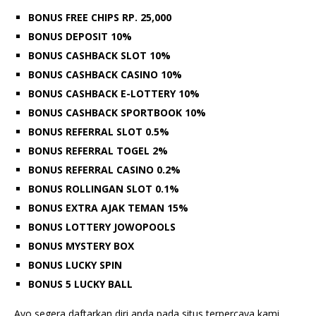
BONUS FREE CHIPS RP. 25,000
BONUS DEPOSIT 10%
BONUS CASHBACK SLOT 10%
BONUS CASHBACK CASINO 10%
BONUS CASHBACK E-LOTTERY 10%
BONUS CASHBACK SPORTBOOK 10%
BONUS REFERRAL SLOT 0.5%
BONUS REFERRAL TOGEL 2%
BONUS REFERRAL CASINO 0.2%
BONUS ROLLINGAN SLOT 0.1%
BONUS EXTRA AJAK TEMAN 15%
BONUS LOTTERY JOWOPOOLS
BONUS MYSTERY BOX
BONUS LUCKY SPIN
BONUS 5 LUCKY BALL
Ayo segera daftarkan diri anda pada situs terpercaya kami