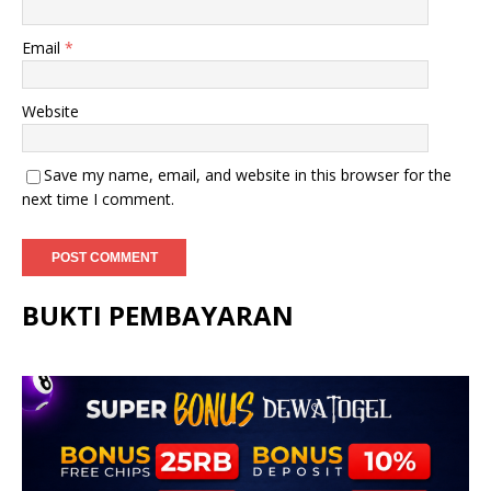
Email
*
Website
Save my name, email, and website in this browser for the
next time I comment.
BUKTI PEMBAYARAN