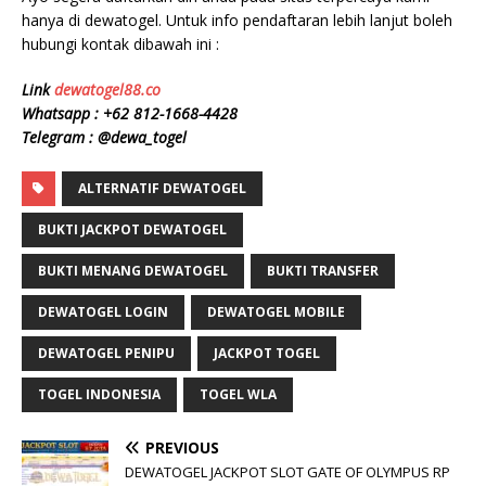
hanya di dewatogel. Untuk info pendaftaran lebih lanjut boleh
hubungi kontak dibawah ini :
Link
dewatogel88.co
Whatsapp : +62 812-1668-4428
Telegram : @dewa_togel
ALTERNATIF DEWATOGEL
BUKTI JACKPOT DEWATOGEL
BUKTI MENANG DEWATOGEL
BUKTI TRANSFER
DEWATOGEL LOGIN
DEWATOGEL MOBILE
DEWATOGEL PENIPU
JACKPOT TOGEL
TOGEL INDONESIA
TOGEL WLA
PREVIOUS
DEWATOGEL JACKPOT SLOT GATE OF OLYMPUS RP