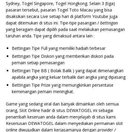
Sydney, Togel Singapore, Togel Hongkong. Selain 3 (tiga)
pasaran tersebut, pasaran Togel Toto Macau yang bisa
disaksikan secara Live setiap hari di platform Youtube juga
dapat ditemukan di situs ini. Tipe-tipe pasangan /
bettingan
yang beragam dapat dipilih pada saat melakukan pemasangan
taruhan anda. Tipe yang dimaksud antara lain :
Bettingan Tipe Full yang memiliki hadiah terbesar
Bettingan Tipe Diskon yang memberikan diskon pada
pemain setiap pemasangan
Bettingan Tipe BB ( Bolak Balik ) yang dapat dimenangkan
apabila angka yang keluar terbalik dari angka yang dipasang
Bettingan Tipe Prize yang memungkinkan persentase
kemenangan pemain meningkat.
Game yang sedang viral dan banyak dimainkan oleh semua
orang, Slot Online hadir di situs DEWATOGEL ini sebagai
penambah keseruan anda dalam menjelajah di situs kami.
Keseriusan DEWATOGEL dalam menyediakan permainan slot
online diwujudkan dalam kerjasamanya dengan
provider
/