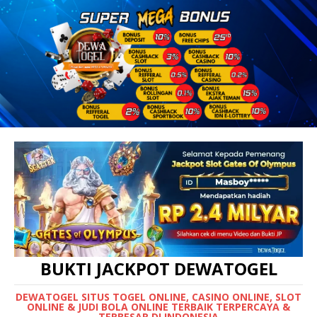
BUKTI JACKPOT DEWATOGEL
DEWATOGEL SITUS TOGEL ONLINE, CASINO ONLINE, SLOT
ONLINE & JUDI BOLA ONLINE TERBAIK TERPERCAYA &
TERBESAR DI INDONESIA