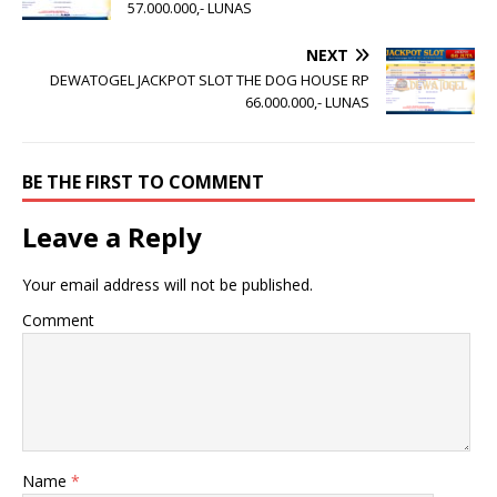
57.000.000,- LUNAS
NEXT
DEWATOGEL JACKPOT SLOT THE DOG HOUSE RP
66.000.000,- LUNAS
BE THE FIRST TO COMMENT
Leave a Reply
Your email address will not be published.
Comment
Name
*