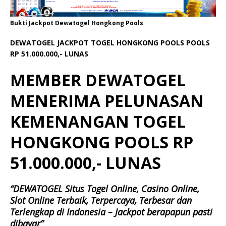
Bukti Jackpot Dewatogel Hongkong Pools
DEWATOGEL JACKPOT TOGEL HONGKONG POOLS POOLS
RP
51.000.000
,- LUNAS
MEMBER DEWATOGEL
MENERIMA PELUNASAN
KEMENANGAN TOGEL
HONGKONG POOLS RP
51.000.000,- LUNAS
“DEWATOGEL Situs Togel Online, Casino Online,
Slot Online Terbaik, Terpercaya, Terbesar dan
Terlengkap di Indonesia – Jackpot berapapun pasti
dibayar”