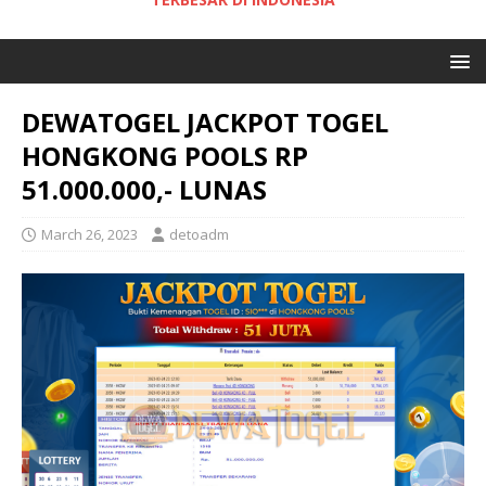
DEWATOGEL JACKPOT TOGEL
HONGKONG POOLS RP
51.000.000
,- LUNAS
March 26, 2023
detoadm