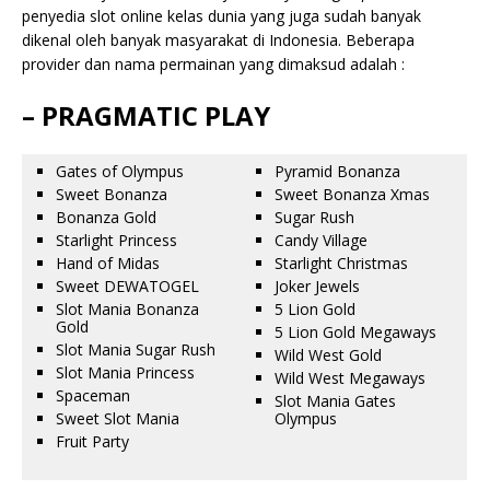
penyedia slot online kelas dunia yang juga sudah banyak
dikenal oleh banyak masyarakat di Indonesia. Beberapa
provider dan nama permainan yang dimaksud adalah :
– PRAGMATIC PLAY
Gates of Olympus
Pyramid Bonanza
Sweet Bonanza
Sweet Bonanza Xmas
Bonanza Gold
Sugar Rush
Starlight Princess
Candy Village
Hand of Midas
Starlight Christmas
Sweet DEWATOGEL
Joker Jewels
Slot Mania Bonanza
5 Lion Gold
Gold
5 Lion Gold Megaways
Slot Mania Sugar Rush
Wild West Gold
Slot Mania Princess
Wild West Megaways
Spaceman
Slot Mania Gates
Sweet Slot Mania
Olympus
Fruit Party