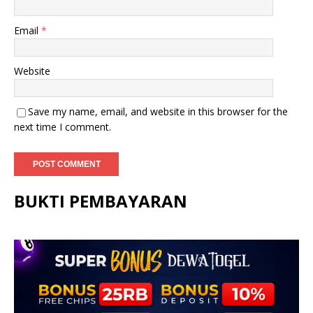
Email
*
Website
Save my name, email, and website in this browser for the
next time I comment.
BUKTI PEMBAYARAN