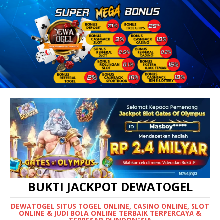
BUKTI JACKPOT DEWATOGEL
DEWATOGEL SITUS TOGEL ONLINE, CASINO ONLINE, SLOT
ONLINE & JUDI BOLA ONLINE TERBAIK TERPERCAYA &
TERBESAR DI INDONESIA