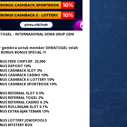
TOGEL - INTERNASIONAL DEWA GRUP (IDN
r gembira untuk member DEWATOGEL telah
r
BONUS-BONUS SPECIAL
!!!
US FREE CHIPS RP. 25,000
NUS DEPOSIT 10%
NUS CASHBACK SLOT 3%
NUS CASHBACK CASINO 10%
NUS CASHBACK E-LOTTERY 10%
NUS CASHBACK SPORTBOOK 10%
NUS REFERRAL SLOT 0.5%
NUS REFERRAL TOGEL 2%
NUS REFERRAL CASINO 0.2%
NUS ROLLINGAN SLOT 0.1%
NUS EXTRA AJAK TEMAN 15%
NUS LOTTERY JOWOPOOLS
NUS MYSTERY BOX