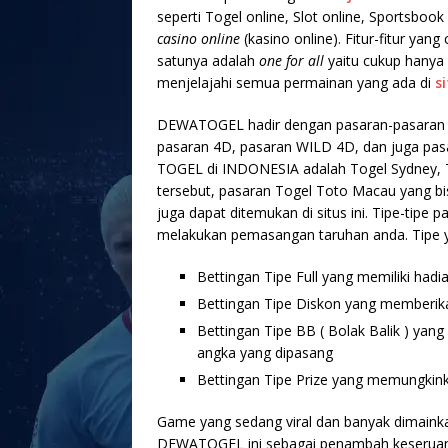
seperti Togel online, Slot online, Sportsboo
casino online
(kasino online). Fitur-fitur yan
satunya adalah
one for all
yaitu cukup hanya 
menjelajahi semua permainan yang ada di
s
DEWATOGEL hadir dengan pasaran-pasaran y
pasaran 4D, pasaran WILD 4D, dan juga pasa
TOGEL di INDONESIA adalah Togel Sydney, To
tersebut, pasaran Togel Toto Macau yang bis
juga dapat ditemukan di situs ini. Tipe-tipe 
melakukan pemasangan taruhan anda. Tipe ya
Bettingan Tipe Full yang memiliki hadi
Bettingan Tipe Diskon yang memberik
Bettingan Tipe BB ( Bolak Balik ) yang
angka yang dipasang
Bettingan Tipe Prize yang memungki
Game yang sedang viral dan banyak dimainkan
DEWATOGEL ini sebagai penambah keseruan a