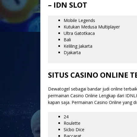
– IDN SLOT
Mobile Legends
Kutukan Medusa Multiplayer
Ultra Gatotkaca
Bali
Keliling Jakarta
Djakarta
SITUS CASINO ONLINE 
Dewatogel sebagai bandar judi online terbai
permainan Casino Online Lengkap dari IDNLI
kapan saja. Permainan Casino Online yang di 
24
Roulette
Sicbo Dice
Baccarat