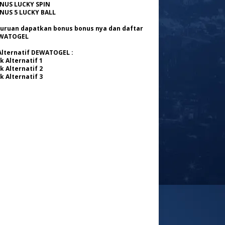
NUS LUCKY SPIN
NUS 5 LUCKY BALL
uruan dapatkan bonus bonus nya dan daftar
EWATOGEL
Alternatif
DEWATOGEL
:
k Alternatif 1
k Alternatif 2
k Alternatif 3