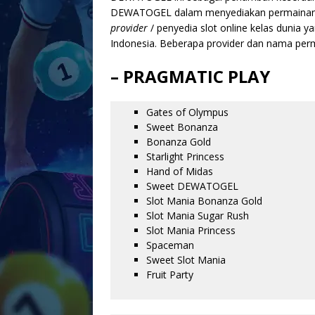
DEWATOGEL dalam menyediakan permainan s
provider
/ penyedia slot online kelas dunia 
Indonesia. Beberapa provider dan nama per
– PRAGMATIC PLAY
Gates of Olympus
Sweet Bonanza
Bonanza Gold
Starlight Princess
Hand of Midas
Sweet DEWATOGEL
Slot Mania Bonanza Gold
Slot Mania Sugar Rush
Slot Mania Princess
Spaceman
Sweet Slot Mania
Fruit Party