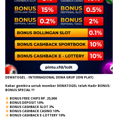
DEWATOGEL - INTERNASIONAL DEWA GRUP (IDN PLAY)
Kabar gembira untuk member DEWATOGEL telah Hadir
BONUS-
BONUS SPECIAL
!!!
BONUS FREE CHIPS RP. 25,000
BONUS DEPOSIT 10%
BONUS CASHBACK SLOT 3%
BONUS CASHBACK CASINO 10%
BONUS CASHBACK E-LOTTERY 10%