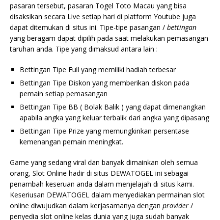
pasaran tersebut, pasaran Togel Toto Macau yang bisa
disaksikan secara Live setiap hari di platform Youtube juga
dapat ditemukan di situs ini. Tipe-tipe pasangan /
bettingan
yang beragam dapat dipilih pada saat melakukan pemasangan
taruhan anda. Tipe yang dimaksud antara lain :
Bettingan Tipe Full yang memiliki hadiah terbesar
Bettingan Tipe Diskon yang memberikan diskon pada
pemain setiap pemasangan
Bettingan Tipe BB ( Bolak Balik ) yang dapat dimenangkan
apabila angka yang keluar terbalik dari angka yang dipasang
Bettingan Tipe Prize yang memungkinkan persentase
kemenangan pemain meningkat.
Game yang sedang viral dan banyak dimainkan oleh semua
orang, Slot Online hadir di situs DEWATOGEL ini sebagai
penambah keseruan anda dalam menjelajah di situs kami.
Keseriusan DEWATOGEL dalam menyediakan permainan slot
online diwujudkan dalam kerjasamanya dengan
provider
/
penyedia slot online kelas dunia yang juga sudah banyak