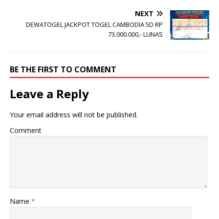
NEXT
DEWATOGEL JACKPOT TOGEL CAMBODIA 5D RP
73.000.000,- LUNAS
BE THE FIRST TO COMMENT
Leave a Reply
Your email address will not be published.
Comment
Name
*