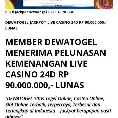
Bukti Jackpot Dewatogel LIVE CASINO 24D
DEWATOGEL JACKPOT LIVE CASINO 24D RP 90.000.000,-
LUNAS
MEMBER DEWATOGEL
MENERIMA PELUNASAN
KEMENANGAN LIVE
CASINO 24D RP
90.000.000,- LUNAS
“DEWATOGEL Situs Togel Online, Casino Online,
Slot Online Terbaik, Terpercaya, Terbesar dan
Terlengkap di Indonesia – Jackpot berapapun pasti
dibayar”