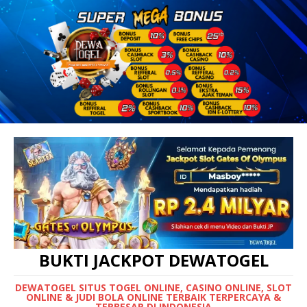
BUKTI JACKPOT DEWATOGEL
DEWATOGEL SITUS TOGEL ONLINE, CASINO ONLINE, SLOT
ONLINE & JUDI BOLA ONLINE TERBAIK TERPERCAYA &
TERBESAR DI INDONESIA