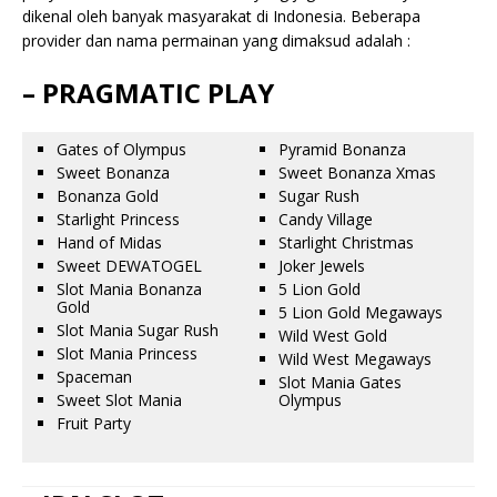
dikenal oleh banyak masyarakat di Indonesia. Beberapa
provider dan nama permainan yang dimaksud adalah :
– PRAGMATIC PLAY
Gates of Olympus
Pyramid Bonanza
Sweet Bonanza
Sweet Bonanza Xmas
Bonanza Gold
Sugar Rush
Starlight Princess
Candy Village
Hand of Midas
Starlight Christmas
Sweet DEWATOGEL
Joker Jewels
Slot Mania Bonanza
5 Lion Gold
Gold
5 Lion Gold Megaways
Slot Mania Sugar Rush
Wild West Gold
Slot Mania Princess
Wild West Megaways
Spaceman
Slot Mania Gates
Sweet Slot Mania
Olympus
Fruit Party