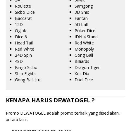
Roulette
Samgong
Sicbo Dice
3D Shio
Baccarat
Fantan
12D
5D ball
Oglok
Poker Dice
Dice 6
IDN 4 Stand
Head Tail
Red White
Red White
Monopoly
24D Spin
Gong Ball
48D
Billiards
Bingo Sicbo
Dragon Tiger
Shio Fights
Xoc Dia
Gong Ball Jitu
Duel Dice
KENAPA HARUS DEWATOGEL ?
Promo DEWATOGEL adalah promo terbaik yang disediakan,
antara lain :