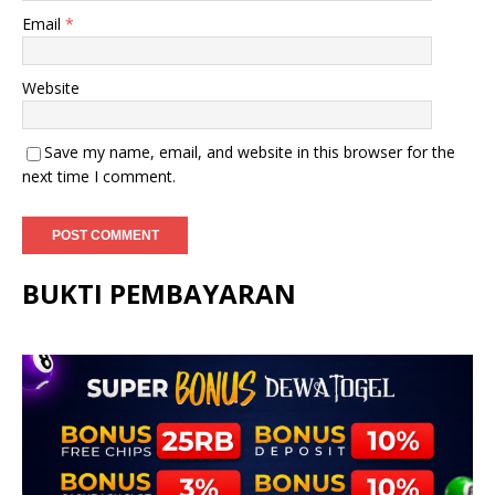
Email
*
Website
Save my name, email, and website in this browser for the
next time I comment.
BUKTI PEMBAYARAN