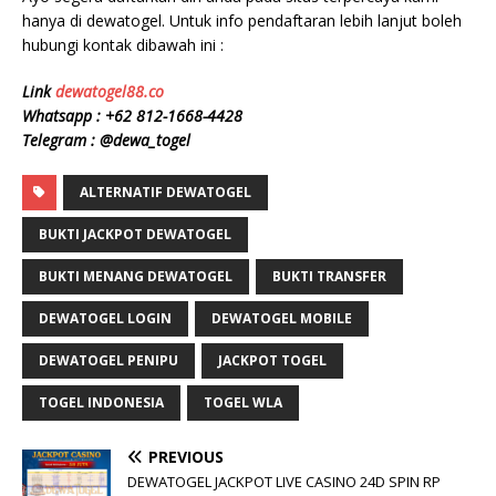
hanya di dewatogel. Untuk info pendaftaran lebih lanjut boleh
hubungi kontak dibawah ini :
Link
dewatogel88.co
Whatsapp : +62 812-1668-4428
Telegram : @dewa_togel
ALTERNATIF DEWATOGEL
BUKTI JACKPOT DEWATOGEL
BUKTI MENANG DEWATOGEL
BUKTI TRANSFER
DEWATOGEL LOGIN
DEWATOGEL MOBILE
DEWATOGEL PENIPU
JACKPOT TOGEL
TOGEL INDONESIA
TOGEL WLA
PREVIOUS
DEWATOGEL JACKPOT LIVE CASINO 24D SPIN RP