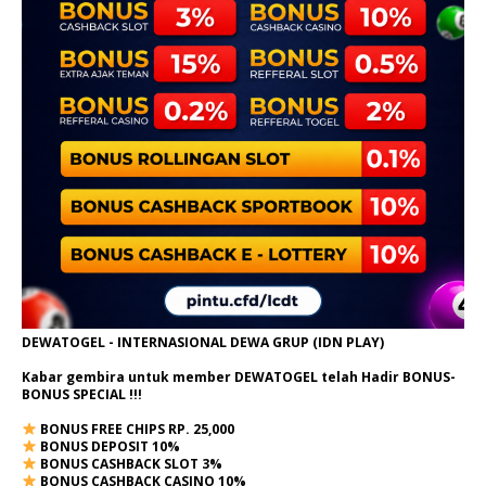
DEWATOGEL - INTERNASIONAL DEWA GRUP (IDN PLAY)
Kabar gembira untuk member DEWATOGEL telah Hadir
BONUS-
BONUS SPECIAL
!!!
BONUS FREE CHIPS RP. 25,000
BONUS DEPOSIT 10%
BONUS CASHBACK SLOT 3%
BONUS CASHBACK CASINO 10%