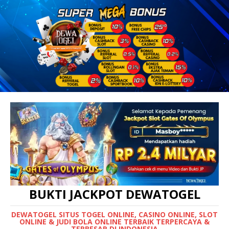
BUKTI JACKPOT DEWATOGEL
DEWATOGEL SITUS TOGEL ONLINE, CASINO ONLINE, SLOT
ONLINE & JUDI BOLA ONLINE TERBAIK TERPERCAYA &
TERBESAR DI INDONESIA