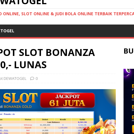
EWATOGEL
 ONLINE, SLOT ONLINE & JUDI BOLA ONLINE TERBAIK TERPERCA
ATOGEL
POT SLOT BONANZA
BU
00,- LUNAS
pot DEWATOGEL
0