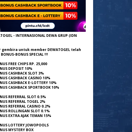
TOGEL - INTERNASIONAL DEWA GRUP (IDN
r gembira untuk member DEWATOGEL telah
r
BONUS-BONUS SPECIAL
!!!
US FREE CHIPS RP. 25,000
NUS DEPOSIT 10%
NUS CASHBACK SLOT 3%
NUS CASHBACK CASINO 10%
NUS CASHBACK E-LOTTERY 10%
NUS CASHBACK SPORTBOOK 10%
NUS REFERRAL SLOT 0.5%
NUS REFERRAL TOGEL 2%
NUS REFERRAL CASINO 0.2%
NUS ROLLINGAN SLOT 0.1%
NUS EXTRA AJAK TEMAN 15%
NUS LOTTERY JOWOPOOLS
NUS MYSTERY BOX