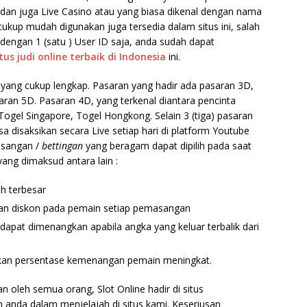
k dan juga Live Casino atau yang biasa dikenal dengan nama
g cukup mudah digunakan juga tersedia dalam situs ini, salah
dengan 1 (satu ) User ID saja, anda sudah dapat
itus judi online terbaik di Indonesia
ini.
ang cukup lengkap. Pasaran yang hadir ada pasaran 3D,
ran 5D. Pasaran 4D, yang terkenal diantara pencinta
gel Singapore, Togel Hongkong. Selain 3 (tiga) pasaran
a disaksikan secara Live setiap hari di platform Youtube
pasangan /
bettingan
yang beragam dapat dipilih pada saat
ng dimaksud antara lain :
ah terbesar
an diskon pada pemain setiap pemasangan
 dapat dimenangkan apabila angka yang keluar terbalik dari
nkan persentase kemenangan pemain meningkat.
 oleh semua orang, Slot Online hadir di situs
nda dalam menjelajah di situs kami. Keseriusan