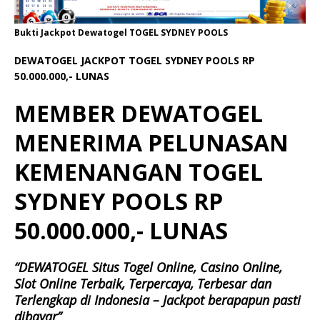
Bukti Jackpot Dewatogel TOGEL SYDNEY POOLS
DEWATOGEL JACKPOT TOGEL SYDNEY POOLS RP
50.000.000,- LUNAS
MEMBER DEWATOGEL
MENERIMA PELUNASAN
KEMENANGAN TOGEL
SYDNEY POOLS RP
50.000.000,- LUNAS
“DEWATOGEL Situs Togel Online, Casino Online,
Slot Online Terbaik, Terpercaya, Terbesar dan
Terlengkap di Indonesia – Jackpot berapapun pasti
dibayar”