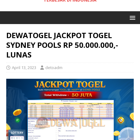
DEWATOGEL JACKPOT TOGEL
SYDNEY POOLS RP 50.000.000,-
LUNAS
April 13, 2023
detoadm