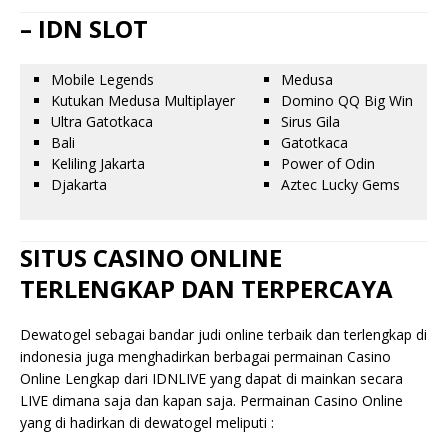
– IDN SLOT
Mobile Legends
Medusa
Kutukan Medusa Multiplayer
Domino QQ Big Win
Ultra Gatotkaca
Sirus Gila
Bali
Gatotkaca
Keliling Jakarta
Power of Odin
Djakarta
Aztec Lucky Gems
SITUS CASINO ONLINE
TERLENGKAP DAN TERPERCAYA
Dewatogel sebagai bandar judi online terbaik dan terlengkap di
indonesia juga menghadirkan berbagai permainan Casino
Online Lengkap dari IDNLIVE yang dapat di mainkan secara
LIVE dimana saja dan kapan saja. Permainan Casino Online
yang di hadirkan di dewatogel meliputi :