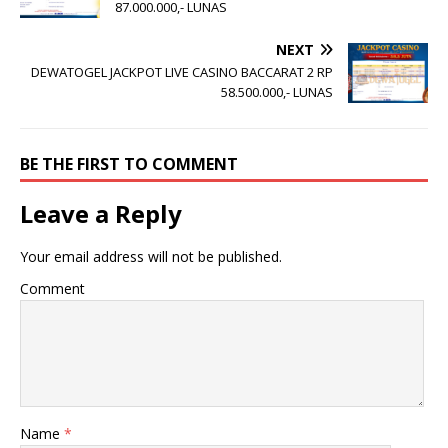
87.000.000,- LUNAS
NEXT
DEWATOGEL JACKPOT LIVE CASINO BACCARAT 2 RP
58.500.000,- LUNAS
BE THE FIRST TO COMMENT
Leave a Reply
Your email address will not be published.
Comment
Name
*