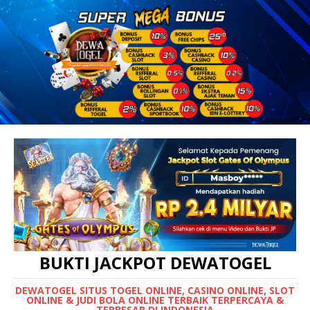
BUKTI JACKPOT DEWATOGEL
DEWATOGEL SITUS TOGEL ONLINE, CASINO ONLINE, SLOT
ONLINE & JUDI BOLA ONLINE TERBAIK TERPERCAYA &
TERBESAR DI INDONESIA