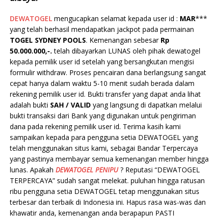
DEWATOGEL
mengucapkan selamat kepada user id :
MAR
***
yang telah berhasil mendapatkan jackpot pada permainan
TOGEL SYDNEY POOLS
. Kemenangan sebesar
Rp
50.000.000,-.
telah dibayarkan LUNAS oleh pihak dewatogel
kepada pemilik user id setelah yang bersangkutan mengisi
formulir withdraw. Proses pencairan dana berlangsung sangat
cepat hanya dalam waktu 5-10 menit sudah berada dalam
rekening pemilik user id. Bukti transfer yang dapat anda lihat
adalah bukti
SAH / VALID
yang langsung di dapatkan melalui
bukti transaksi dari Bank yang digunakan untuk pengiriman
dana pada rekening pemilik user id. Terima kasih kami
sampaikan kepada para pengguna setia DEWATOGEL yang
telah menggunakan situs kami, sebagai Bandar Terpercaya
yang pastinya membayar semua kemenangan member hingga
lunas. Apakah
DEWATOGEL PENIPU
? Reputasi “DEWATOGEL
TERPERCAYA” sudah sangat melekat. puluhan hingga ratusan
ribu pengguna setia DEWATOGEL tetap menggunakan situs
terbesar dan terbaik di Indonesia ini. Hapus rasa was-was dan
khawatir anda, kemenangan anda berapapun PASTI