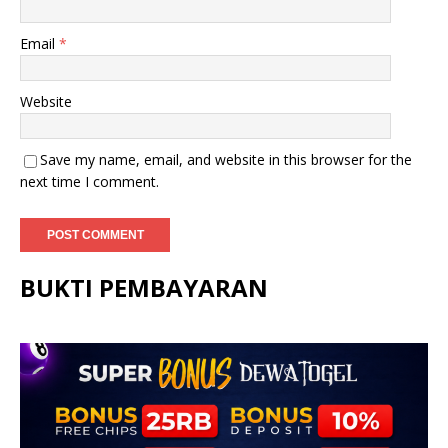
Email
*
Website
Save my name, email, and website in this browser for the
next time I comment.
BUKTI PEMBAYARAN