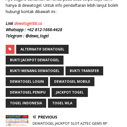
hanya di dewatogel. Untuk info pendaftaran lebih lanjut boleh
hubungi kontak dibawah ini :
Link
dewatogel88.co
Whatsapp : +62 812-1668-4428
Telegram : @dewa_togel
ALTERNATIF DEWATOGEL
BUKTI JACKPOT DEWATOGEL
BUKTI MENANG DEWATOGEL
BUKTI TRANSFER
DEWATOGEL LOGIN
DEWATOGEL MOBILE
DEWATOGEL PENIPU
JACKPOT TOGEL
TOGEL INDONESIA
TOGEL WLA
PREVIOUS
DEWATOGEL JACKPOT SLOT AZTEC GEMS RP