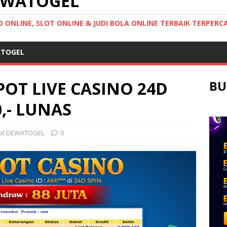
EWATOGEL
 ONLINE, SLOT ONLINE & JUDI BOLA ONLINE TERBAIK TERPERCA
ATOGEL
OT LIVE CASINO 24D
BU
0,- LUNAS
pot DEWATOGEL
0