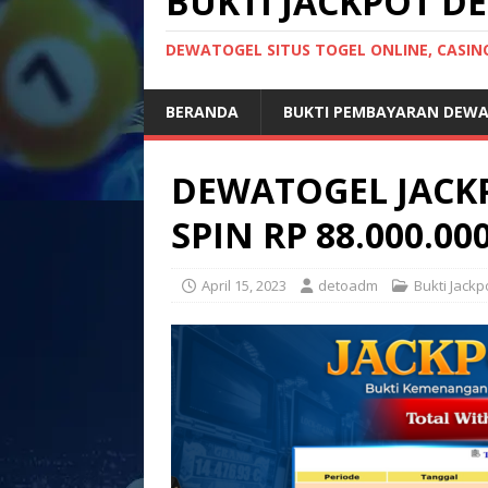
BUKTI JACKPOT D
DEWATOGEL SITUS TOGEL ONLINE, CASINO
BERANDA
BUKTI PEMBAYARAN DEW
DEWATOGEL JACKP
SPIN RP 88.000.00
April 15, 2023
detoadm
Bukti Jack