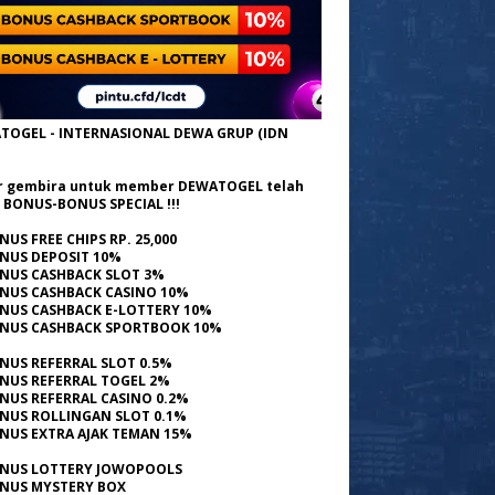
TOGEL - INTERNASIONAL DEWA GRUP (IDN
r gembira untuk member DEWATOGEL telah
r
BONUS-BONUS SPECIAL
!!!
US FREE CHIPS RP. 25,000
NUS DEPOSIT 10%
NUS CASHBACK SLOT 3%
NUS CASHBACK CASINO 10%
NUS CASHBACK E-LOTTERY 10%
NUS CASHBACK SPORTBOOK 10%
NUS REFERRAL SLOT 0.5%
NUS REFERRAL TOGEL 2%
NUS REFERRAL CASINO 0.2%
NUS ROLLINGAN SLOT 0.1%
NUS EXTRA AJAK TEMAN 15%
NUS LOTTERY JOWOPOOLS
NUS MYSTERY BOX