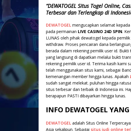
“DEWATOGEL Situs Togel Online, Casi
Terbesar dan Terlengkap di Indonesi
DEWATOGEL
mengucapkan selamat kepada u
pada permainan
LIVE CASINO 24D SPIN
. K
LUNAS oleh pihak dewatogel kepada pemilik u
withdraw. Proses pencairan dana berlangsu
berada dalam rekening pemilik user id. Bukti 
yang langsung di dapatkan melalui bukti tra
rekening pemilik user id. Terima kasih ka
telah menggunakan situs kami, sebagai Ba
kemenangan member hingga lunas. Apakah
sudah sangat melekat. puluhan hingga rat
situs terbesar dan terbaik di Indonesia ini
berapapun PASTI dibayarkan hingga lunas.
INFO DEWATOGEL YANG 
DEWATOGEL
adalah Situs Online Terpercaya
Asia sekalipun. Sebagai
situs judi online te