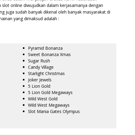
lot online diwujudkan dalam kerjasamanya dengan
yang juga sudah banyak dikenal oleh banyak masyarakat di
mainan yang dimaksud adalah :
Pyramid Bonanza
Sweet Bonanza Xmas
Sugar Rush
Candy Village
Starlight Christmas
Joker Jewels
5 Lion Gold
5 Lion Gold Megaways
Wild West Gold
Wild West Megaways
Slot Mania Gates Olympus