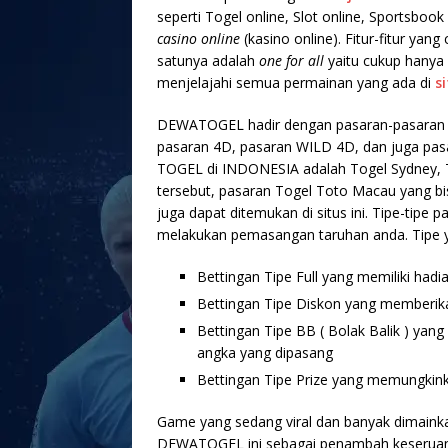
seperti Togel online, Slot online, Sportsboo
casino online
(kasino online). Fitur-fitur yan
satunya adalah
one for all
yaitu cukup hanya 
menjelajahi semua permainan yang ada di
s
DEWATOGEL hadir dengan pasaran-pasaran y
pasaran 4D, pasaran WILD 4D, dan juga pasa
TOGEL di INDONESIA adalah Togel Sydney, To
tersebut, pasaran Togel Toto Macau yang bis
juga dapat ditemukan di situs ini. Tipe-tipe 
melakukan pemasangan taruhan anda. Tipe ya
Bettingan Tipe Full yang memiliki hadi
Bettingan Tipe Diskon yang memberik
Bettingan Tipe BB ( Bolak Balik ) yang
angka yang dipasang
Bettingan Tipe Prize yang memungki
Game yang sedang viral dan banyak dimainkan
DEWATOGEL ini sebagai penambah keseruan a