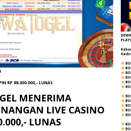
DEWA
PLAY)
Kaba
Hadi
BON
BO
N
BO
BO
BO
N RP 88.000.000,- LUNAS
BO
GEL MENERIMA
BO
BO
BO
NANGAN LIVE CASINO
BO
BO
0.000,- LUNAS
BO
BO