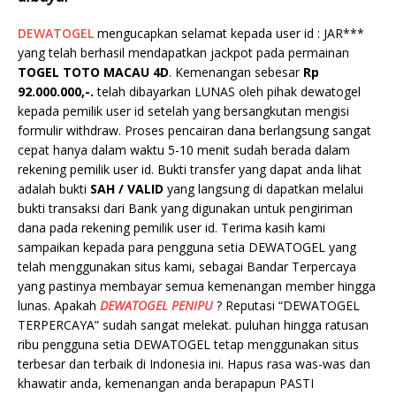
DEWATOGEL
mengucapkan selamat kepada user id : JAR***
yang telah berhasil mendapatkan jackpot pada permainan
TOGEL TOTO MACAU 4D
. Kemenangan sebesar
Rp
92.000.000,-.
telah dibayarkan LUNAS oleh pihak dewatogel
kepada pemilik user id setelah yang bersangkutan mengisi
formulir withdraw. Proses pencairan dana berlangsung sangat
cepat hanya dalam waktu 5-10 menit sudah berada dalam
rekening pemilik user id. Bukti transfer yang dapat anda lihat
adalah bukti
SAH / VALID
yang langsung di dapatkan melalui
bukti transaksi dari Bank yang digunakan untuk pengiriman
dana pada rekening pemilik user id. Terima kasih kami
sampaikan kepada para pengguna setia DEWATOGEL yang
telah menggunakan situs kami, sebagai Bandar Terpercaya
yang pastinya membayar semua kemenangan member hingga
lunas. Apakah
DEWATOGEL PENIPU
? Reputasi “DEWATOGEL
TERPERCAYA” sudah sangat melekat. puluhan hingga ratusan
ribu pengguna setia DEWATOGEL tetap menggunakan situs
terbesar dan terbaik di Indonesia ini. Hapus rasa was-was dan
khawatir anda, kemenangan anda berapapun PASTI