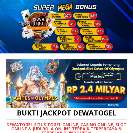
BUKTI JACKPOT DEWATOGEL
DEWATOGEL SITUS TOGEL ONLINE, CASINO ONLINE, SLOT
ONLINE & JUDI BOLA ONLINE TERBAIK TERPERCAYA &
TERBESAR DI INDONESIA