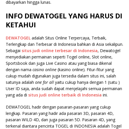
dibayarkan hingga lunas.
INFO DEWATOGEL YANG HARUS DI
KETAHUI
DEWATOGEL
adalah Situs Online Terpercaya, Terbaik,
Terlengkap dan Terbesar di Indonesia bahkan di Asia sekalipun.
Sebagai
situs judi online terbesar di Indonesia
, Dewatogel
menyediakan permainan seperti Togel online, Slot online,
Sportsbook dan juga Live Casino atau yang biasa dikenal
dengan nama
casino online
(kasino online). Fitur-fitur yang
cukup mudah digunakan juga tersedia dalam situs ini, salah
satunya adalah
one for all
yaitu cukup hanya dengan 1 (satu )
User ID saja, anda sudah dapat menjelajahi semua permainan
yang ada di
situs judi online terbaik di Indonesia
ini.
DEWATOGEL hadir dengan pasaran-pasaran yang cukup
lengkap. Pasaran yang hadir ada pasaran 3D, pasaran 4D,
pasaran WILD 4D, dan juga pasaran 5D. Pasaran 4D, yang
terkenal diantara pencinta TOGEL di INDONESIA adalah Togel