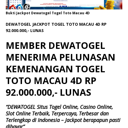
Bukti Jackpot Dewatogel Togel Toto Macau 4D
DEWATOGEL JACKPOT TOGEL TOTO MACAU 4D RP
92.000.000,- LUNAS
MEMBER DEWATOGEL
MENERIMA PELUNASAN
KEMENANGAN TOGEL
TOTO MACAU 4D RP
92.000.000,- LUNAS
“DEWATOGEL Situs Togel Online, Casino Online,
Slot Online Terbaik, Terpercaya, Terbesar dan
Terlengkap di Indonesia – Jackpot berapapun pasti
dibayar”