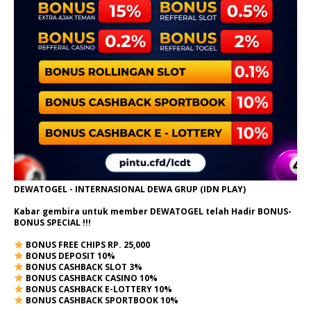
DEWATOGEL - INTERNASIONAL DEWA GRUP (IDN PLAY)
Kabar gembira untuk member DEWATOGEL telah Hadir
BONUS-
BONUS SPECIAL
!!!
BONUS FREE CHIPS RP. 25,000
BONUS DEPOSIT 10%
BONUS CASHBACK SLOT 3%
BONUS CASHBACK CASINO 10%
BONUS CASHBACK E-LOTTERY 10%
BONUS CASHBACK SPORTBOOK 10%