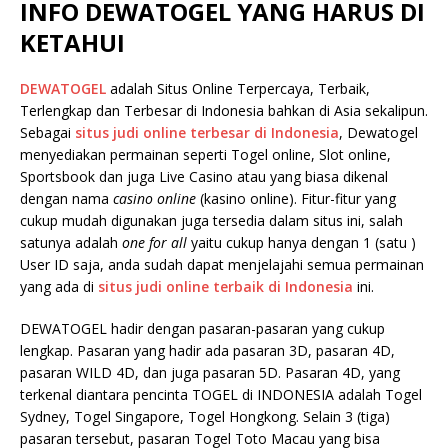
INFO DEWATOGEL YANG HARUS DI
KETAHUI
DEWATOGEL
adalah Situs Online Terpercaya, Terbaik,
Terlengkap dan Terbesar di Indonesia bahkan di Asia sekalipun.
Sebagai
situs judi online terbesar di Indonesia
, Dewatogel
menyediakan permainan seperti Togel online, Slot online,
Sportsbook dan juga Live Casino atau yang biasa dikenal
dengan nama
casino online
(kasino online). Fitur-fitur yang
cukup mudah digunakan juga tersedia dalam situs ini, salah
satunya adalah
one for all
yaitu cukup hanya dengan 1 (satu )
User ID saja, anda sudah dapat menjelajahi semua permainan
yang ada di
situs judi online terbaik di Indonesia
ini.
DEWATOGEL hadir dengan pasaran-pasaran yang cukup
lengkap. Pasaran yang hadir ada pasaran 3D, pasaran 4D,
pasaran WILD 4D, dan juga pasaran 5D. Pasaran 4D, yang
terkenal diantara pencinta TOGEL di INDONESIA adalah Togel
Sydney, Togel Singapore, Togel Hongkong. Selain 3 (tiga)
pasaran tersebut, pasaran Togel Toto Macau yang bisa