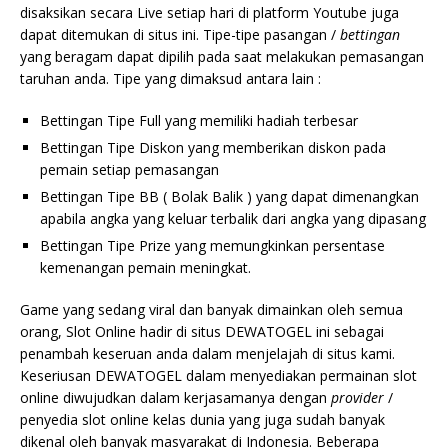
disaksikan secara Live setiap hari di platform Youtube juga
dapat ditemukan di situs ini. Tipe-tipe pasangan /
bettingan
yang beragam dapat dipilih pada saat melakukan pemasangan
taruhan anda. Tipe yang dimaksud antara lain :
Bettingan Tipe Full yang memiliki hadiah terbesar
Bettingan Tipe Diskon yang memberikan diskon pada
pemain setiap pemasangan
Bettingan Tipe BB ( Bolak Balik ) yang dapat dimenangkan
apabila angka yang keluar terbalik dari angka yang dipasang
Bettingan Tipe Prize yang memungkinkan persentase
kemenangan pemain meningkat.
Game yang sedang viral dan banyak dimainkan oleh semua
orang, Slot Online hadir di situs DEWATOGEL ini sebagai
penambah keseruan anda dalam menjelajah di situs kami.
Keseriusan DEWATOGEL dalam menyediakan permainan slot
online diwujudkan dalam kerjasamanya dengan
provider
/
penyedia slot online kelas dunia yang juga sudah banyak
dikenal oleh banyak masyarakat di Indonesia. Beberapa