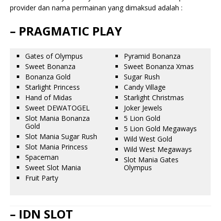
provider dan nama permainan yang dimaksud adalah :
– PRAGMATIC PLAY
Gates of Olympus
Pyramid Bonanza
Sweet Bonanza
Sweet Bonanza Xmas
Bonanza Gold
Sugar Rush
Starlight Princess
Candy Village
Hand of Midas
Starlight Christmas
Sweet DEWATOGEL
Joker Jewels
Slot Mania Bonanza
5 Lion Gold
Gold
5 Lion Gold Megaways
Slot Mania Sugar Rush
Wild West Gold
Slot Mania Princess
Wild West Megaways
Spaceman
Slot Mania Gates
Sweet Slot Mania
Olympus
Fruit Party
– IDN SLOT