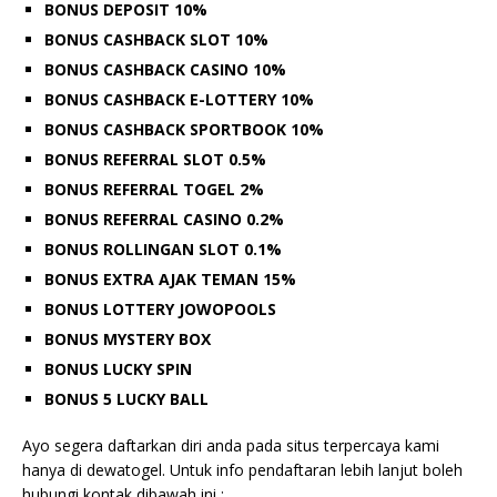
BONUS DEPOSIT 10%
BONUS CASHBACK SLOT 10%
BONUS CASHBACK CASINO 10%
BONUS CASHBACK E-LOTTERY 10%
BONUS CASHBACK SPORTBOOK 10%
BONUS REFERRAL SLOT 0.5%
BONUS REFERRAL TOGEL 2%
BONUS REFERRAL CASINO 0.2%
BONUS ROLLINGAN SLOT 0.1%
BONUS EXTRA AJAK TEMAN 15%
BONUS LOTTERY JOWOPOOLS
BONUS MYSTERY BOX
BONUS LUCKY SPIN
BONUS 5 LUCKY BALL
Ayo segera daftarkan diri anda pada situs terpercaya kami
hanya di dewatogel. Untuk info pendaftaran lebih lanjut boleh
hubungi kontak dibawah ini :