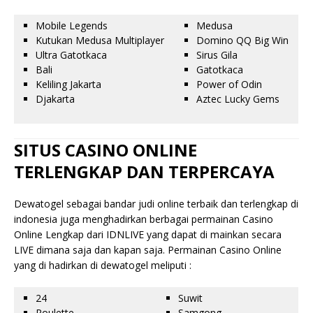
Mobile Legends
Medusa
Kutukan Medusa Multiplayer
Domino QQ Big Win
Ultra Gatotkaca
Sirus Gila
Bali
Gatotkaca
Keliling Jakarta
Power of Odin
Djakarta
Aztec Lucky Gems
SITUS CASINO ONLINE
TERLENGKAP DAN TERPERCAYA
Dewatogel sebagai bandar judi online terbaik dan terlengkap di
indonesia juga menghadirkan berbagai permainan Casino
Online Lengkap dari IDNLIVE yang dapat di mainkan secara
LIVE dimana saja dan kapan saja. Permainan Casino Online
yang di hadirkan di dewatogel meliputi :
24
Suwit
Roulette
Samgong