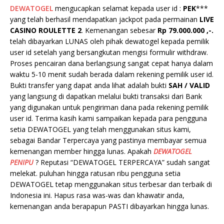
DEWATOGEL
mengucapkan selamat kepada user id :
PEK
***
yang telah berhasil mendapatkan jackpot pada permainan
LIVE
CASINO ROULETTE 2
. Kemenangan sebesar
Rp 79.000.000 ,-.
telah dibayarkan LUNAS oleh pihak dewatogel kepada pemilik
user id setelah yang bersangkutan mengisi formulir withdraw.
Proses pencairan dana berlangsung sangat cepat hanya dalam
waktu 5-10 menit sudah berada dalam rekening pemilik user id.
Bukti transfer yang dapat anda lihat adalah bukti
SAH / VALID
yang langsung di dapatkan melalui bukti transaksi dari Bank
yang digunakan untuk pengiriman dana pada rekening pemilik
user id. Terima kasih kami sampaikan kepada para pengguna
setia DEWATOGEL yang telah menggunakan situs kami,
sebagai Bandar Terpercaya yang pastinya membayar semua
kemenangan member hingga lunas. Apakah
DEWATOGEL
PENIPU
? Reputasi “DEWATOGEL TERPERCAYA” sudah sangat
melekat. puluhan hingga ratusan ribu pengguna setia
DEWATOGEL tetap menggunakan situs terbesar dan terbaik di
Indonesia ini. Hapus rasa was-was dan khawatir anda,
kemenangan anda berapapun PASTI dibayarkan hingga lunas.