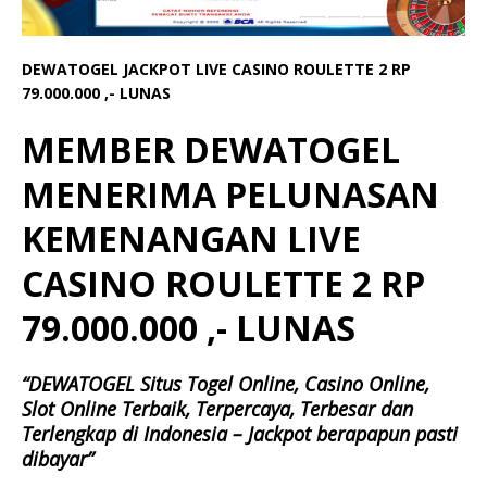
DEWATOGEL JACKPOT LIVE CASINO ROULETTE 2 RP
79.000.000 ,- LUNAS
MEMBER DEWATOGEL
MENERIMA PELUNASAN
KEMENANGAN LIVE
CASINO ROULETTE 2 RP
79.000.000 ,- LUNAS
“DEWATOGEL Situs Togel Online, Casino Online,
Slot Online Terbaik, Terpercaya, Terbesar dan
Terlengkap di Indonesia – Jackpot berapapun pasti
dibayar”