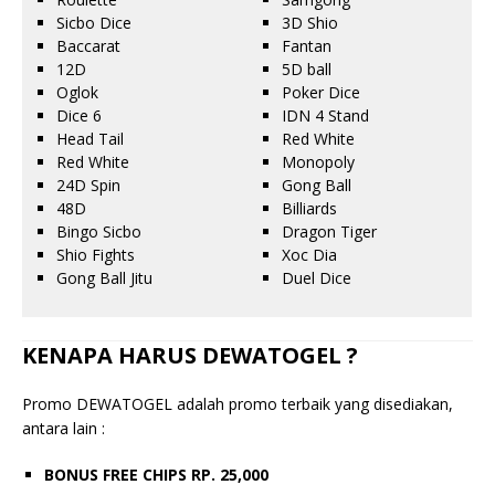
Sicbo Dice
3D Shio
Baccarat
Fantan
12D
5D ball
Oglok
Poker Dice
Dice 6
IDN 4 Stand
Head Tail
Red White
Red White
Monopoly
24D Spin
Gong Ball
48D
Billiards
Bingo Sicbo
Dragon Tiger
Shio Fights
Xoc Dia
Gong Ball Jitu
Duel Dice
KENAPA HARUS DEWATOGEL ?
Promo DEWATOGEL adalah promo terbaik yang disediakan,
antara lain :
BONUS FREE CHIPS RP. 25,000