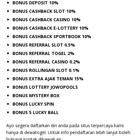
BONUS DEPOSIT 10%
BONUS CASHBACK SLOT 10%
BONUS CASHBACK CASINO 10%
BONUS CASHBACK E-LOTTERY 10%
BONUS CASHBACK SPORTBOOK 10%
BONUS REFERRAL SLOT 0.5%
BONUS REFERRAL TOGEL 2%
BONUS REFERRAL CASINO 0.2%
BONUS ROLLINGAN SLOT 0.1%
BONUS EXTRA AJAK TEMAN 15%
BONUS LOTTERY JOWOPOOLS
BONUS MYSTERY BOX
BONUS LUCKY SPIN
BONUS 5 LUCKY BALL
Ayo segera daftarkan diri anda pada situs terpercaya kami
hanya di dewatogel. Untuk info pendaftaran lebih lanjut boleh
hubungi kontak dibawah ini :