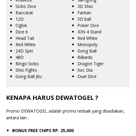
Sicbo Dice
3D Shio
Baccarat
Fantan
12D
5D ball
Oglok
Poker Dice
Dice 6
IDN 4 Stand
Head Tail
Red White
Red White
Monopoly
24D Spin
Gong Ball
48D
Billiards
Bingo Sicbo
Dragon Tiger
Shio Fights
Xoc Dia
Gong Ball Jitu
Duel Dice
KENAPA HARUS DEWATOGEL ?
Promo DEWATOGEL adalah promo terbaik yang disediakan,
antara lain :
BONUS FREE CHIPS RP. 25,000