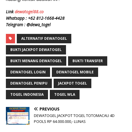
Link
dewatogel88.co
Whatsapp : +62 812-1668-4428
Telegram : @dewa_togel
ALTERNATIF DEWATOGEL
BUKTI JACKPOT DEWATOGEL
BUKTI MENANG DEWATOGEL
BUKTI TRANSFER
DEWATOGEL LOGIN
DEWATOGEL MOBILE
DEWATOGEL PENIPU
JACKPOT TOGEL
TOGEL INDONESIA
TOGEL WLA
PREVIOUS
DEWATOGEL JACKPOT TOGEL TOTOMACAU 4D
POOLS RP 64.000.000,- LUNAS