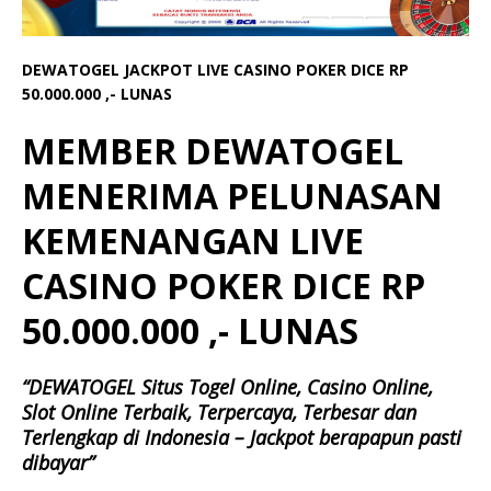
DEWATOGEL JACKPOT LIVE CASINO POKER DICE
RP
50.000.000 ,- LUNAS
MEMBER DEWATOGEL
MENERIMA PELUNASAN
KEMENANGAN LIVE
CASINO POKER DICE RP
50.000.000 ,- LUNAS
“DEWATOGEL Situs Togel Online, Casino Online,
Slot Online Terbaik, Terpercaya, Terbesar dan
Terlengkap di Indonesia – Jackpot berapapun pasti
dibayar”