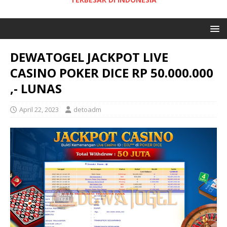
DEWATOGEL JACKPOT LIVE
CASINO POKER DICE RP 50.000.000
,- LUNAS
April 22, 2023
detoadm