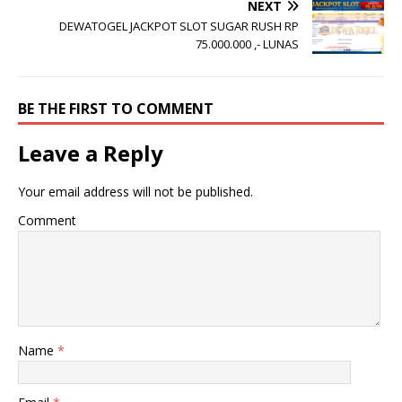
NEXT
DEWATOGEL JACKPOT SLOT SUGAR RUSH RP
75.000.000 ,- LUNAS
BE THE FIRST TO COMMENT
Leave a Reply
Your email address will not be published.
Comment
Name
*