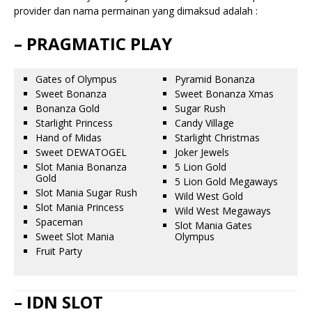
provider dan nama permainan yang dimaksud adalah :
– PRAGMATIC PLAY
Gates of Olympus
Pyramid Bonanza
Sweet Bonanza
Sweet Bonanza Xmas
Bonanza Gold
Sugar Rush
Starlight Princess
Candy Village
Hand of Midas
Starlight Christmas
Sweet DEWATOGEL
Joker Jewels
Slot Mania Bonanza
5 Lion Gold
Gold
5 Lion Gold Megaways
Slot Mania Sugar Rush
Wild West Gold
Slot Mania Princess
Wild West Megaways
Spaceman
Slot Mania Gates
Sweet Slot Mania
Olympus
Fruit Party
– IDN SLOT