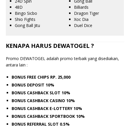
24D Spin
Gong Ball
48D
Billiards
Bingo Sicbo
Dragon Tiger
Shio Fights
Xoc Dia
Gong Ball Jitu
Duel Dice
KENAPA HARUS DEWATOGEL ?
Promo DEWATOGEL adalah promo terbaik yang disediakan,
antara lain :
BONUS FREE CHIPS RP. 25,000
BONUS DEPOSIT 10%
BONUS CASHBACK SLOT 10%
BONUS CASHBACK CASINO 10%
BONUS CASHBACK E-LOTTERY 10%
BONUS CASHBACK SPORTBOOK 10%
BONUS REFERRAL SLOT 0.5%