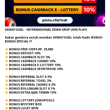
DEWATOGEL - INTERNASIONAL DEWA GRUP (IDN PLAY)
Kabar gembira untuk member DEWATOGEL telah Hadir
BONUS-
BONUS SPECIAL
!!!
BONUS FREE CHIPS RP. 25,000
BONUS DEPOSIT 10%
BONUS CASHBACK SLOT 3%
BONUS CASHBACK CASINO 10%
BONUS CASHBACK E-LOTTERY 10%
BONUS CASHBACK SPORTBOOK 10%
BONUS REFERRAL SLOT 0.5%
BONUS REFERRAL TOGEL 2%
BONUS REFERRAL CASINO 0.2%
BONUS ROLLINGAN SLOT 0.1%
BONUS EXTRA AJAK TEMAN 15%
BONUS LOTTERY JOWOPOOLS
BONUS MYSTERY BOX
BONUS LUCKY SPIN