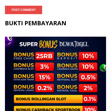
BUKTI PEMBAYARAN