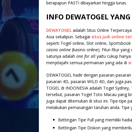
berapapun PASTI dibayarkan hingga lunas.
INFO DEWATOGEL YANG 
DEWATOGEL
adalah Situs Online Terpercaya
Asia sekalipun. Sebagai
situs judi online te
seperti Togel online, Slot online, Sportsboo
casino online
(kasino online). Fitur-fitur yan
satunya adalah
one for all
yaitu cukup hanya 
menjelajahi semua permainan yang ada di
s
DEWATOGEL hadir dengan pasaran-pasaran y
pasaran 4D, pasaran WILD 4D, dan juga pasa
TOGEL di INDONESIA adalah Togel Sydney, To
tersebut, pasaran Togel Toto Macau yang bis
juga dapat ditemukan di situs ini. Tipe-tipe 
melakukan pemasangan taruhan anda. Tipe ya
Bettingan Tipe Full yang memiliki hadi
Bettingan Tipe Diskon yang memberik