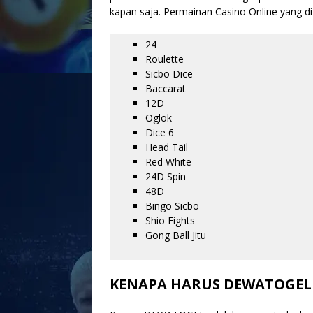
kapan saja. Permainan Casino Online yang di 
24
Roulette
Sicbo Dice
Baccarat
12D
Oglok
Dice 6
Head Tail
Red White
24D Spin
48D
Bingo Sicbo
Shio Fights
Gong Ball Jitu
KENAPA HARUS DEWATOGEL