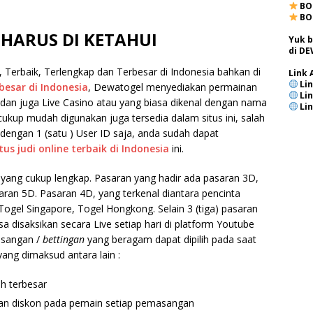
BO
BO
HARUS DI KETAHUI
Yuk b
di D
, Terbaik, Terlengkap dan Terbesar di Indonesia bahkan di
Link 
Lin
rbesar di Indonesia
, Dewatogel menyediakan permainan
Lin
k dan juga Live Casino atau yang biasa dikenal dengan nama
Lin
g cukup mudah digunakan juga tersedia dalam situs ini, salah
dengan 1 (satu ) User ID saja, anda sudah dapat
itus judi online terbaik di Indonesia
ini.
ang cukup lengkap. Pasaran yang hadir ada pasaran 3D,
ran 5D. Pasaran 4D, yang terkenal diantara pencinta
gel Singapore, Togel Hongkong. Selain 3 (tiga) pasaran
a disaksikan secara Live setiap hari di platform Youtube
pasangan /
bettingan
yang beragam dapat dipilih pada saat
ng dimaksud antara lain :
ah terbesar
an diskon pada pemain setiap pemasangan