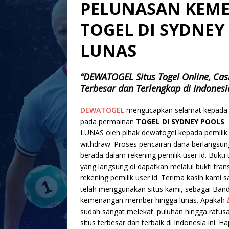
PELUNASAN KEM
TOGEL DI SYDNEY 
LUNAS
“DEWATOGEL Situs Togel Online, Casi
Terbesar dan Terlengkap di Indonesi
DEWATOGEL
mengucapkan selamat kepada u
pada permainan
TOGEL DI SYDNEY POOLS
LUNAS oleh pihak dewatogel kepada pemilik u
withdraw. Proses pencairan dana berlangsu
berada dalam rekening pemilik user id. Bukti 
yang langsung di dapatkan melalui bukti tra
rekening pemilik user id. Terima kasih ka
telah menggunakan situs kami, sebagai Ba
kemenangan member hingga lunas. Apakah
sudah sangat melekat. puluhan hingga rat
situs terbesar dan terbaik di Indonesia ini