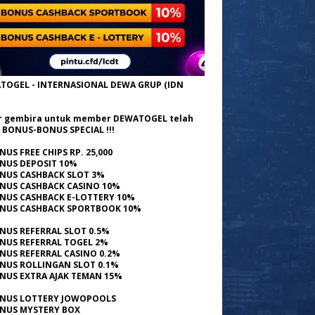
TOGEL - INTERNASIONAL DEWA GRUP (IDN
r gembira untuk member DEWATOGEL telah
r
BONUS-BONUS SPECIAL
!!!
US FREE CHIPS RP. 25,000
NUS DEPOSIT 10%
NUS CASHBACK SLOT 3%
NUS CASHBACK CASINO 10%
NUS CASHBACK E-LOTTERY 10%
NUS CASHBACK SPORTBOOK 10%
NUS REFERRAL SLOT 0.5%
NUS REFERRAL TOGEL 2%
NUS REFERRAL CASINO 0.2%
NUS ROLLINGAN SLOT 0.1%
NUS EXTRA AJAK TEMAN 15%
NUS LOTTERY JOWOPOOLS
NUS MYSTERY BOX