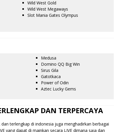
Wild West Gold
Wild West Megaways
Slot Mania Gates Olympus
Medusa
Domino QQ Big Win
Sirus Gila
Gatotkaca
Power of Odin
Aztec Lucky Gems
TERLENGKAP DAN TERPERCAYA
k dan terlengkap di indonesia juga menghadirkan berbagai
VE yang dapat di mainkan secara LIVE dimana saja dan