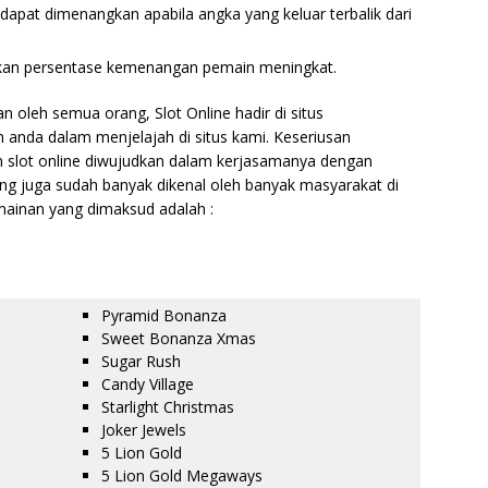
 dapat dimenangkan apabila angka yang keluar terbalik dari
nkan persentase kemenangan pemain meningkat.
 oleh semua orang, Slot Online hadir di situs
nda dalam menjelajah di situs kami. Keseriusan
lot online diwujudkan dalam kerjasamanya dengan
yang juga sudah banyak dikenal oleh banyak masyarakat di
mainan yang dimaksud adalah :
Pyramid Bonanza
Sweet Bonanza Xmas
Sugar Rush
Candy Village
Starlight Christmas
Joker Jewels
5 Lion Gold
5 Lion Gold Megaways