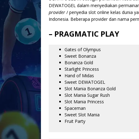
DEWATOGEL dalam menyediakan permainan s
provider
/ penyedia slot online kelas dunia 
Indonesia. Beberapa provider dan nama per
– PRAGMATIC PLAY
Gates of Olympus
Sweet Bonanza
Bonanza Gold
Starlight Princess
Hand of Midas
Sweet DEWATOGEL
Slot Mania Bonanza Gold
Slot Mania Sugar Rush
Slot Mania Princess
Spaceman
Sweet Slot Mania
Fruit Party