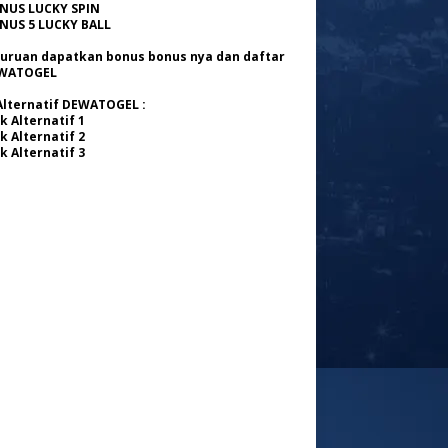
NUS LUCKY SPIN
NUS 5 LUCKY BALL
uruan dapatkan bonus bonus nya dan daftar
EWATOGEL
Alternatif
DEWATOGEL
:
k Alternatif 1
k Alternatif 2
k Alternatif 3