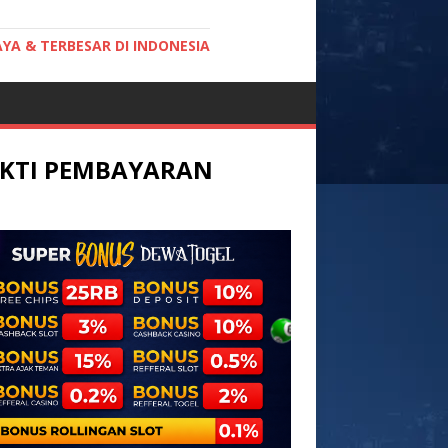
YA & TERBESAR DI INDONESIA
KTI PEMBAYARAN