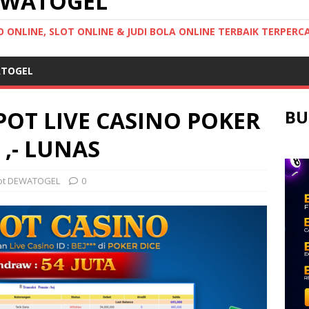
EWATOGEL
 ONLINE, SLOT ONLINE & JUDI BOLA ONLINE TERBAIK TERPERCA
ATOGEL
OT LIVE CASINO POKER
BU
 ,- LUNAS
pot DEWATOGEL
0