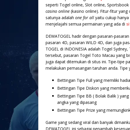
seperti Togel online, Slot online, Sportsboo
casino online
(kasino online). Fitur-fitur yan
satunya adalah
one for all
yaitu cukup hanya 
menjelajahi semua permainan yang ada di
s
DEWATOGEL hadir dengan pasaran-pasaran y
pasaran 4D, pasaran WILD 4D, dan juga pasa
TOGEL di INDONESIA adalah Togel Sydney, To
tersebut, pasaran Togel Toto Macau yang bis
juga dapat ditemukan di situs ini. Tipe-tipe 
melakukan pemasangan taruhan anda. Tipe ya
Bettingan Tipe Full yang memiliki hadi
Bettingan Tipe Diskon yang memberik
Bettingan Tipe BB ( Bolak Balik ) yang
angka yang dipasang
Bettingan Tipe Prize yang memungki
Game yang sedang viral dan banyak dimainkan
DEWATOGEL ini sebagai penambah keseruan a