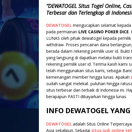
“DEWATOGEL Situs Togel Online, Casi
Terbesar dan Terlengkap di Indonesi
DEWATOGEL
mengucapkan selamat kepada us
pada permainan
LIVE CASINO POKER DICE
.
LUNAS oleh pihak dewatogel kepada pemilik u
withdraw. Proses pencairan dana berlangsu
berada dalam rekening pemilik user id. Bukti 
yang langsung di dapatkan melalui bukti tra
rekening pemilik user id. Terima kasih ka
telah menggunakan situs kami, sebagai Ba
kemenangan member hingga lunas. Apakah
sudah sangat melekat. puluhan hingga rat
situs terbesar dan terbaik di Indonesia ini
berapapun PASTI dibayarkan hingga lunas.
INFO DEWATOGEL YANG 
DEWATOGEL
adalah Situs Online Terpercaya
Asia sekalipun. Sebagai
situs judi online te