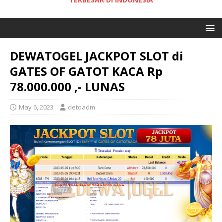
DEWATOGEL JACKPOT SLOT di
GATES OF GATOT KACA Rp
78.000.000 ,- LUNAS
May 6, 2023
detoadm