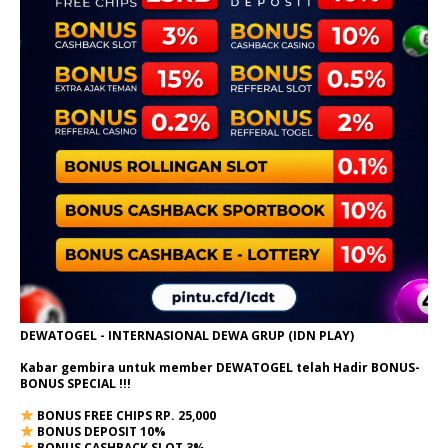
DEWATOGEL - INTERNASIONAL DEWA GRUP (IDN PLAY)
Kabar gembira untuk member DEWATOGEL telah Hadir
BONUS-
BONUS SPECIAL
!!!
BONUS FREE CHIPS RP. 25,000
BONUS DEPOSIT 10%
BONUS CASHBACK SLOT 3%