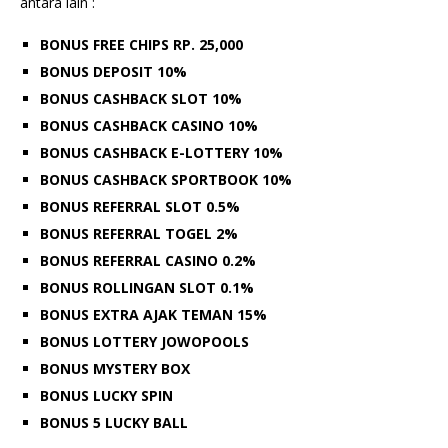
antara lain :
BONUS FREE CHIPS RP. 25,000
BONUS DEPOSIT 10%
BONUS CASHBACK SLOT 10%
BONUS CASHBACK CASINO 10%
BONUS CASHBACK E-LOTTERY 10%
BONUS CASHBACK SPORTBOOK 10%
BONUS REFERRAL SLOT 0.5%
BONUS REFERRAL TOGEL 2%
BONUS REFERRAL CASINO 0.2%
BONUS ROLLINGAN SLOT 0.1%
BONUS EXTRA AJAK TEMAN 15%
BONUS LOTTERY JOWOPOOLS
BONUS MYSTERY BOX
BONUS LUCKY SPIN
BONUS 5 LUCKY BALL