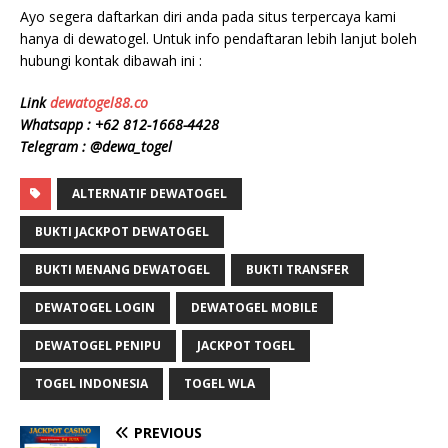
Ayo segera daftarkan diri anda pada situs terpercaya kami
hanya di dewatogel. Untuk info pendaftaran lebih lanjut boleh
hubungi kontak dibawah ini :
Link
dewatogel88.co
Whatsapp : +62 812-1668-4428
Telegram : @dewa_togel
ALTERNATIF DEWATOGEL
BUKTI JACKPOT DEWATOGEL
BUKTI MENANG DEWATOGEL
BUKTI TRANSFER
DEWATOGEL LOGIN
DEWATOGEL MOBILE
DEWATOGEL PENIPU
JACKPOT TOGEL
TOGEL INDONESIA
TOGEL WLA
PREVIOUS