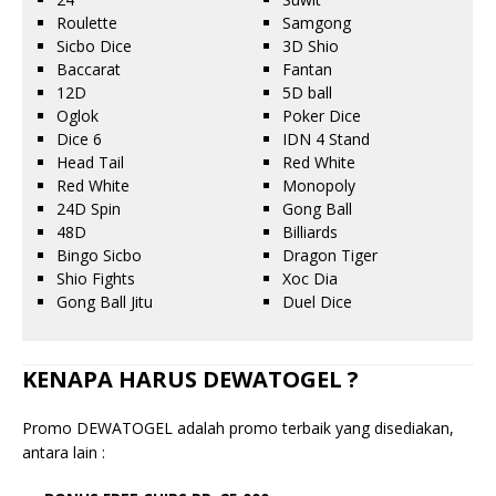
Roulette
Samgong
Sicbo Dice
3D Shio
Baccarat
Fantan
12D
5D ball
Oglok
Poker Dice
Dice 6
IDN 4 Stand
Head Tail
Red White
Red White
Monopoly
24D Spin
Gong Ball
48D
Billiards
Bingo Sicbo
Dragon Tiger
Shio Fights
Xoc Dia
Gong Ball Jitu
Duel Dice
KENAPA HARUS DEWATOGEL ?
Promo DEWATOGEL adalah promo terbaik yang disediakan,
antara lain :