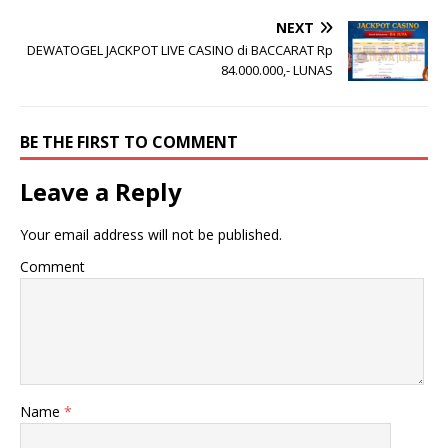
NEXT
DEWATOGEL JACKPOT LIVE CASINO di BACCARAT Rp
84.000.000,- LUNAS
BE THE FIRST TO COMMENT
Leave a Reply
Your email address will not be published.
Comment
Name
*