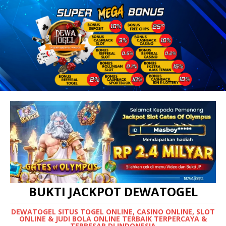
BUKTI JACKPOT DEWATOGEL
DEWATOGEL SITUS TOGEL ONLINE, CASINO ONLINE, SLOT
ONLINE & JUDI BOLA ONLINE TERBAIK TERPERCAYA &
TERBESAR DI INDONESIA