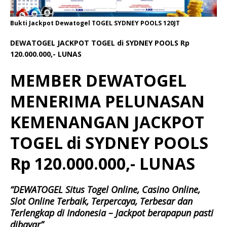
Bukti Jackpot Dewatogel TOGEL SYDNEY POOLS 120JT
DEWATOGEL JACKPOT TOGEL di SYDNEY POOLS Rp
120.000.000,- LUNAS
MEMBER DEWATOGEL
MENERIMA PELUNASAN
KEMENANGAN JACKPOT
TOGEL di SYDNEY POOLS
Rp 120.000.000,- LUNAS
“DEWATOGEL Situs Togel Online, Casino Online,
Slot Online Terbaik, Terpercaya, Terbesar dan
Terlengkap di Indonesia – Jackpot berapapun pasti
dibayar”