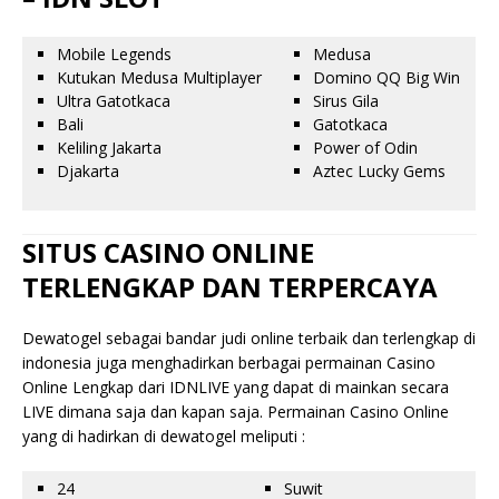
Mobile Legends
Medusa
Kutukan Medusa Multiplayer
Domino QQ Big Win
Ultra Gatotkaca
Sirus Gila
Bali
Gatotkaca
Keliling Jakarta
Power of Odin
Djakarta
Aztec Lucky Gems
SITUS CASINO ONLINE
TERLENGKAP DAN TERPERCAYA
Dewatogel sebagai bandar judi online terbaik dan terlengkap di
indonesia juga menghadirkan berbagai permainan Casino
Online Lengkap dari IDNLIVE yang dapat di mainkan secara
LIVE dimana saja dan kapan saja. Permainan Casino Online
yang di hadirkan di dewatogel meliputi :
24
Suwit