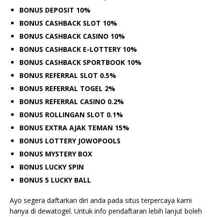
BONUS DEPOSIT 10%
BONUS CASHBACK SLOT 10%
BONUS CASHBACK CASINO 10%
BONUS CASHBACK E-LOTTERY 10%
BONUS CASHBACK SPORTBOOK 10%
BONUS REFERRAL SLOT 0.5%
BONUS REFERRAL TOGEL 2%
BONUS REFERRAL CASINO 0.2%
BONUS ROLLINGAN SLOT 0.1%
BONUS EXTRA AJAK TEMAN 15%
BONUS LOTTERY JOWOPOOLS
BONUS MYSTERY BOX
BONUS LUCKY SPIN
BONUS 5 LUCKY BALL
Ayo segera daftarkan diri anda pada situs terpercaya kami
hanya di dewatogel. Untuk info pendaftaran lebih lanjut boleh