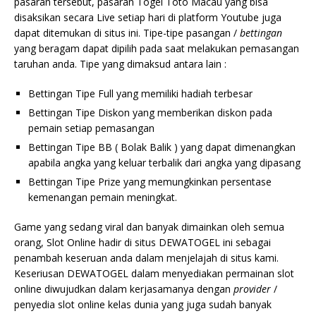
pasaran tersebut, pasaran Togel Toto Macau yang bisa
disaksikan secara Live setiap hari di platform Youtube juga
dapat ditemukan di situs ini. Tipe-tipe pasangan /
bettingan
yang beragam dapat dipilih pada saat melakukan pemasangan
taruhan anda. Tipe yang dimaksud antara lain :
Bettingan Tipe Full yang memiliki hadiah terbesar
Bettingan Tipe Diskon yang memberikan diskon pada
pemain setiap pemasangan
Bettingan Tipe BB ( Bolak Balik ) yang dapat dimenangkan
apabila angka yang keluar terbalik dari angka yang dipasang
Bettingan Tipe Prize yang memungkinkan persentase
kemenangan pemain meningkat.
Game yang sedang viral dan banyak dimainkan oleh semua
orang, Slot Online hadir di situs DEWATOGEL ini sebagai
penambah keseruan anda dalam menjelajah di situs kami.
Keseriusan DEWATOGEL dalam menyediakan permainan slot
online diwujudkan dalam kerjasamanya dengan
provider
/
penyedia slot online kelas dunia yang juga sudah banyak