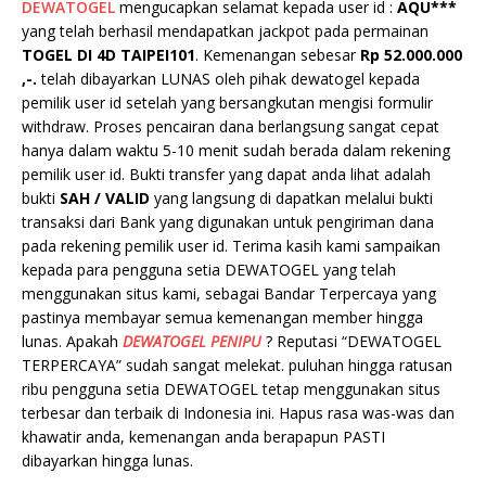
DEWATOGEL
mengucapkan selamat kepada user id :
AQU***
yang telah berhasil mendapatkan jackpot pada permainan
TOGEL DI 4D TAIPEI101
. Kemenangan sebesar
Rp 52.000.000
,-.
telah dibayarkan LUNAS oleh pihak dewatogel kepada
pemilik user id setelah yang bersangkutan mengisi formulir
withdraw. Proses pencairan dana berlangsung sangat cepat
hanya dalam waktu 5-10 menit sudah berada dalam rekening
pemilik user id. Bukti transfer yang dapat anda lihat adalah
bukti
SAH / VALID
yang langsung di dapatkan melalui bukti
transaksi dari Bank yang digunakan untuk pengiriman dana
pada rekening pemilik user id. Terima kasih kami sampaikan
kepada para pengguna setia DEWATOGEL yang telah
menggunakan situs kami, sebagai Bandar Terpercaya yang
pastinya membayar semua kemenangan member hingga
lunas. Apakah
DEWATOGEL PENIPU
? Reputasi “DEWATOGEL
TERPERCAYA” sudah sangat melekat. puluhan hingga ratusan
ribu pengguna setia DEWATOGEL tetap menggunakan situs
terbesar dan terbaik di Indonesia ini. Hapus rasa was-was dan
khawatir anda, kemenangan anda berapapun PASTI
dibayarkan hingga lunas.