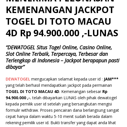
KEMENANGAN JACKPOT
TOGEL DI TOTO MACAU
4D Rp 94.900.000 ,-LUNAS
“DEWATOGEL Situs Togel Online, Casino Online,
Slot Online Terbaik, Terpercaya, Terbesar dan
Terlengkap di Indonesia – Jackpot berapapun pasti
dibayar”
DEWATOGEL
mengucapkan selamat kepada user id :
JAM***
yang telah berhasil mendapatkan jackpot pada permainan
TOGEL DI TOTO MACAU 4D
. Kemenangan sebesar
Rp
94.900.000 ,-.
telah dibayarkan LUNAS oleh pihak dewatogel
kepada pemilik user id setelah yang bersangkutan mengisi
formulir withdraw. Proses pencairan dana berlangsung sangat
cepat hanya dalam waktu 5-10 menit sudah berada dalam
rekening pemilik user id. Bukti transfer yang dapat anda lihat