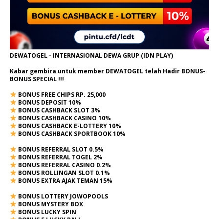
DEWATOGEL - INTERNASIONAL DEWA GRUP (IDN PLAY)
Kabar gembira untuk member DEWATOGEL telah Hadir
BONUS-
BONUS SPECIAL
!!!
BONUS FREE CHIPS RP. 25,000
BONUS DEPOSIT 10%
BONUS CASHBACK SLOT 3%
BONUS CASHBACK CASINO 10%
BONUS CASHBACK E-LOTTERY 10%
BONUS CASHBACK SPORTBOOK 10%
BONUS REFERRAL SLOT 0.5%
BONUS REFERRAL TOGEL 2%
BONUS REFERRAL CASINO 0.2%
BONUS ROLLINGAN SLOT 0.1%
BONUS EXTRA AJAK TEMAN 15%
BONUS LOTTERY JOWOPOOLS
BONUS MYSTERY BOX
BONUS LUCKY SPIN