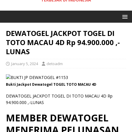
DEWATOGEL JACKPOT TOGEL DI
TOTO MACAU 4D Rp 94.900.000 ,-
LUNAS
January 5, 2024
detoadm
Bukti Jackpot Dewatogel TOGEL TOTO MACAU 4D
DEWATOGEL JACKPOT TOGEL DI TOTO MACAU 4D Rp
94.900.000 ,-LUNAS
MEMBER DEWATOGEL
MENERIMA PELUNASAN