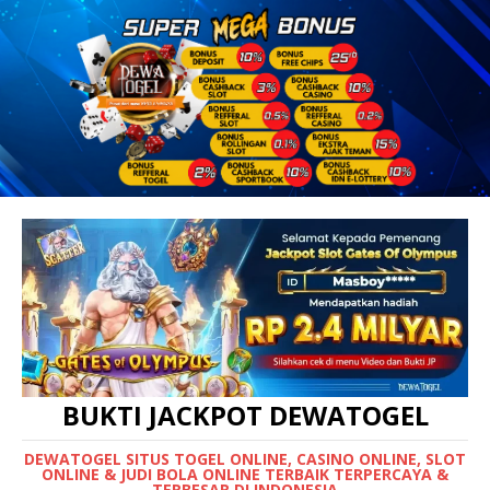
BUKTI JACKPOT DEWATOGEL
DEWATOGEL SITUS TOGEL ONLINE, CASINO ONLINE, SLOT
ONLINE & JUDI BOLA ONLINE TERBAIK TERPERCAYA &
TERBESAR DI INDONESIA