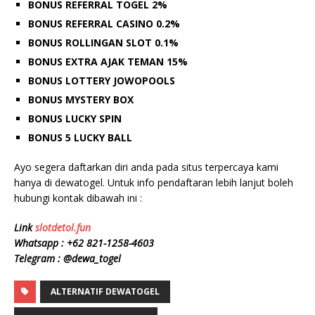
BONUS REFERRAL TOGEL 2%
BONUS REFERRAL CASINO 0.2%
BONUS ROLLINGAN SLOT 0.1%
BONUS EXTRA AJAK TEMAN 15%
BONUS LOTTERY JOWOPOOLS
BONUS MYSTERY BOX
BONUS LUCKY SPIN
BONUS 5 LUCKY BALL
Ayo segera daftarkan diri anda pada situs terpercaya kami
hanya di dewatogel. Untuk info pendaftaran lebih lanjut boleh
hubungi kontak dibawah ini :
Link
slotdetol.fun
Whatsapp :
+62 821-1258-4603
Telegram : @dewa_togel
ALTERNATIF DEWATOGEL