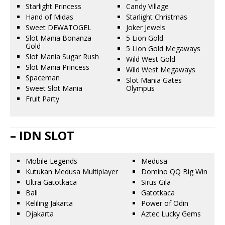
Starlight Princess
Candy Village
Hand of Midas
Starlight Christmas
Sweet DEWATOGEL
Joker Jewels
Slot Mania Bonanza
5 Lion Gold
Gold
5 Lion Gold Megaways
Slot Mania Sugar Rush
Wild West Gold
Slot Mania Princess
Wild West Megaways
Spaceman
Slot Mania Gates
Sweet Slot Mania
Olympus
Fruit Party
– IDN SLOT
Mobile Legends
Medusa
Kutukan Medusa Multiplayer
Domino QQ Big Win
Ultra Gatotkaca
Sirus Gila
Bali
Gatotkaca
Keliling Jakarta
Power of Odin
Djakarta
Aztec Lucky Gems