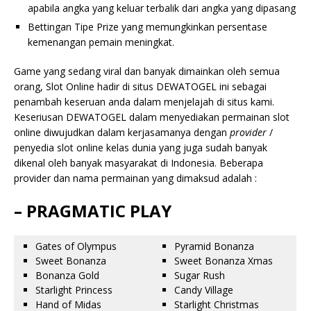
apabila angka yang keluar terbalik dari angka yang dipasang
Bettingan Tipe Prize yang memungkinkan persentase
kemenangan pemain meningkat.
Game yang sedang viral dan banyak dimainkan oleh semua
orang, Slot Online hadir di situs DEWATOGEL ini sebagai
penambah keseruan anda dalam menjelajah di situs kami.
Keseriusan DEWATOGEL dalam menyediakan permainan slot
online diwujudkan dalam kerjasamanya dengan
provider
/
penyedia slot online kelas dunia yang juga sudah banyak
dikenal oleh banyak masyarakat di Indonesia. Beberapa
provider dan nama permainan yang dimaksud adalah :
– PRAGMATIC PLAY
Gates of Olympus
Pyramid Bonanza
Sweet Bonanza
Sweet Bonanza Xmas
Bonanza Gold
Sugar Rush
Starlight Princess
Candy Village
Hand of Midas
Starlight Christmas