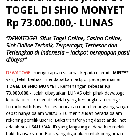
TOGEL DI SHIO MONYET
Rp 73.000.000,- LUNAS
“DEWATOGEL Situs Togel Online, Casino Online,
Slot Online Terbaik, Terpercaya, Terbesar dan
Terlengkap di Indonesia – Jackpot berapapun pasti
dibayar”
DEWATOGEL
mengucapkan selamat kepada user id :
MIN***
yang telah berhasil mendapatkan jackpot pada permainan
TOGEL DI SHIO MONYET.
Kemenangan sebesar
Rp
73.000.000,-.
telah dibayarkan LUNAS oleh pihak dewatogel
kepada pemilik user id setelah yang bersangkutan mengisi
formulir withdraw. Proses pencairan dana berlangsung sangat
cepat hanya dalam waktu 5-10 menit sudah berada dalam
rekening pemilik user id. Bukti transfer yang dapat anda lihat
adalah bukti
SAH / VALID
yang langsung di dapatkan melalui
bukti transaksi dari Bank yang digunakan untuk pengiriman