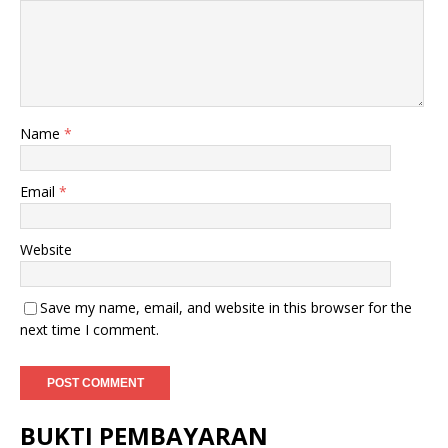
Name
*
Email
*
Website
Save my name, email, and website in this browser for the
next time I comment.
BUKTI PEMBAYARAN