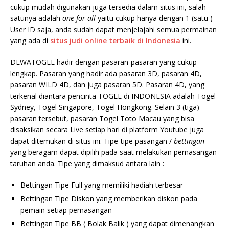
cukup mudah digunakan juga tersedia dalam situs ini, salah
satunya adalah
one for all
yaitu cukup hanya dengan 1 (satu )
User ID saja, anda sudah dapat menjelajahi semua permainan
yang ada di
situs judi
online terbaik di Indonesia
ini.
DEWATOGEL hadir dengan pasaran-pasaran yang cukup
lengkap. Pasaran yang hadir ada pasaran 3D, pasaran 4D,
pasaran WILD 4D, dan juga pasaran 5D. Pasaran 4D, yang
terkenal diantara pencinta TOGEL di INDONESIA adalah Togel
Sydney, Togel Singapore, Togel Hongkong. Selain 3 (tiga)
pasaran tersebut, pasaran Togel Toto Macau yang bisa
disaksikan secara Live setiap hari di platform Youtube juga
dapat ditemukan di situs ini. Tipe-tipe pasangan /
bettingan
yang beragam dapat dipilih pada saat melakukan pemasangan
taruhan anda. Tipe yang dimaksud antara lain :
Bettingan Tipe Full yang memiliki hadiah terbesar
Bettingan Tipe Diskon yang memberikan diskon pada
pemain setiap pemasangan
Bettingan Tipe BB ( Bolak Balik ) yang dapat dimenangkan