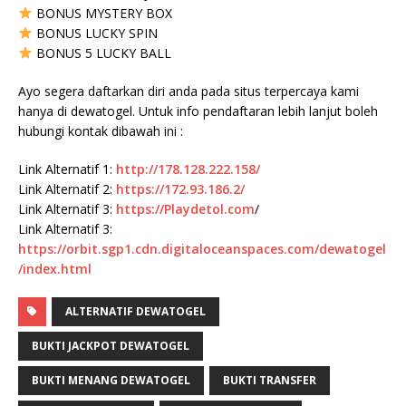
BONUS MYSTERY BOX
BONUS LUCKY SPIN
BONUS 5 LUCKY BALL
Ayo segera daftarkan diri anda pada situs terpercaya kami
hanya di dewatogel. Untuk info pendaftaran lebih lanjut boleh
hubungi kontak dibawah ini :
Link Alternatif 1:
http://178.128.222.158/
Link Alternatif 2:
https://172.93.186.2/
Link Alternatif 3:
https://
Playdetol.com
/
Link Alternatif 3:
https://orbit.sgp1.cdn.digitaloceanspaces.com/dewatogel
/index.html
ALTERNATIF DEWATOGEL
BUKTI JACKPOT DEWATOGEL
BUKTI MENANG DEWATOGEL
BUKTI TRANSFER