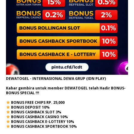
DEWATOGEL - INTERNASIONAL DEWA GRUP (IDN PLAY)
Kabar gembira untuk member DEWATOGEL telah Hadir
BONUS-
BONUS SPECIAL
!!!
BONUS FREE CHIPS RP. 25,000
BONUS DEPOSIT 10%
BONUS CASHBACK SLOT 3%
BONUS CASHBACK CASINO 10%
BONUS CASHBACK E-LOTTERY 10%
BONUS CASHBACK SPORTBOOK 10%