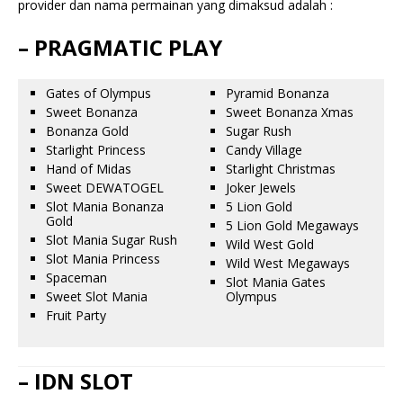
provider dan nama permainan yang dimaksud adalah :
– PRAGMATIC PLAY
Gates of Olympus
Pyramid Bonanza
Sweet Bonanza
Sweet Bonanza Xmas
Bonanza Gold
Sugar Rush
Starlight Princess
Candy Village
Hand of Midas
Starlight Christmas
Sweet DEWATOGEL
Joker Jewels
Slot Mania Bonanza
5 Lion Gold
Gold
5 Lion Gold Megaways
Slot Mania Sugar Rush
Wild West Gold
Slot Mania Princess
Wild West Megaways
Spaceman
Slot Mania Gates
Sweet Slot Mania
Olympus
Fruit Party
– IDN SLOT