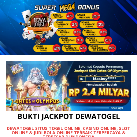
BUKTI JACKPOT DEWATOGEL
DEWATOGEL SITUS TOGEL ONLINE, CASINO ONLINE, SLOT
ONLINE & JUDI BOLA ONLINE TERBAIK TERPERCAYA &
TERBESAR DI INDONESIA