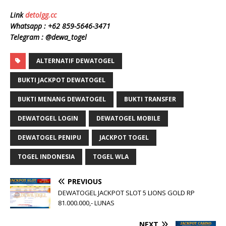
Link
detolgg.cc
Whatsapp :
+62
859-5646-3471
Telegram : @dewa_togel
ALTERNATIF DEWATOGEL
BUKTI JACKPOT DEWATOGEL
BUKTI MENANG DEWATOGEL
BUKTI TRANSFER
DEWATOGEL LOGIN
DEWATOGEL MOBILE
DEWATOGEL PENIPU
JACKPOT TOGEL
TOGEL INDONESIA
TOGEL WLA
PREVIOUS
DEWATOGEL JACKPOT SLOT 5 LIONS GOLD RP
81.000.000,- LUNAS
NEXT