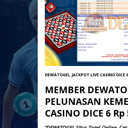
DEWATOGEL JACKPOT LIVE CASINO DICE 6 
MEMBER DEWATO
PELUNASAN KEME
CASINO DICE 6 Rp 
“DEWATOGEL Situs Togel Online, Casi