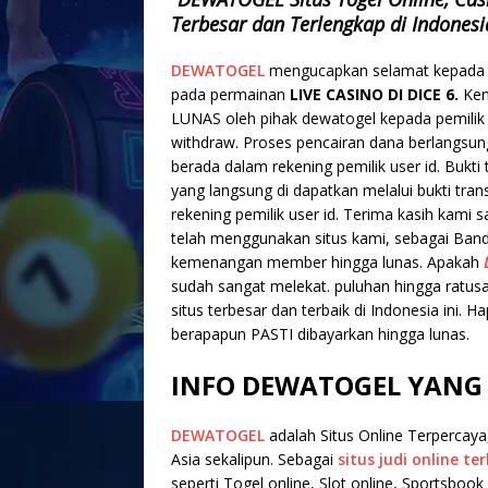
Terbesar dan Terlengkap di Indonesi
DEWATOGEL
mengucapkan selamat kepada u
pada permainan
LIVE CASINO DI DICE 6.
Kem
LUNAS oleh pihak dewatogel kepada pemilik u
withdraw. Proses pencairan dana berlangsu
berada dalam rekening pemilik user id. Bukti 
yang langsung di dapatkan melalui bukti tra
rekening pemilik user id. Terima kasih ka
telah menggunakan situs kami, sebagai Ba
kemenangan member hingga lunas. Apakah
sudah sangat melekat. puluhan hingga rat
situs terbesar dan terbaik di Indonesia ini
berapapun PASTI dibayarkan hingga lunas.
INFO DEWATOGEL YANG 
DEWATOGEL
adalah Situs Online Terpercaya
Asia sekalipun. Sebagai
situs judi online te
seperti Togel online, Slot online, Sportsboo