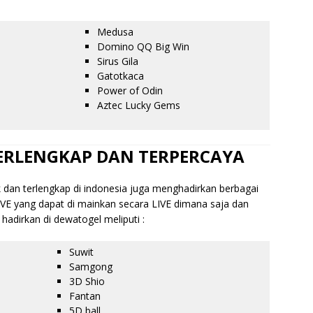
Medusa
Domino QQ Big Win
Sirus Gila
Gatotkaca
Power of Odin
Aztec Lucky Gems
TERLENGKAP DAN TERPERCAYA
k dan terlengkap di indonesia juga menghadirkan berbagai
VE yang dapat di mainkan secara LIVE dimana saja dan
hadirkan di dewatogel meliputi :
Suwit
Samgong
3D Shio
Fantan
5D ball