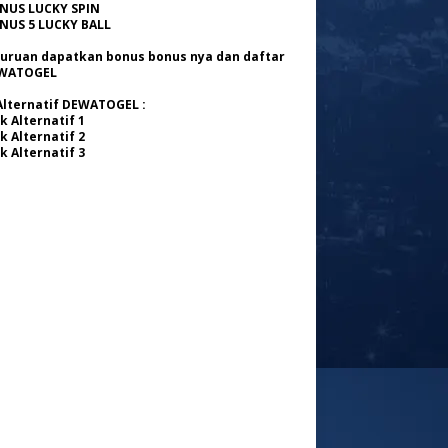
NUS LUCKY SPIN
NUS 5 LUCKY BALL
uruan dapatkan bonus bonus nya dan daftar
EWATOGEL
Alternatif
DEWATOGEL
:
k Alternatif 1
k Alternatif 2
k Alternatif 3