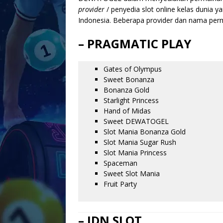
provider
/ penyedia slot online kelas dunia 
Indonesia. Beberapa provider dan nama per
– PRAGMATIC PLAY
Gates of Olympus
Sweet Bonanza
Bonanza Gold
Starlight Princess
Hand of Midas
Sweet DEWATOGEL
Slot Mania Bonanza Gold
Slot Mania Sugar Rush
Slot Mania Princess
Spaceman
Sweet Slot Mania
Fruit Party
– IDN SLOT