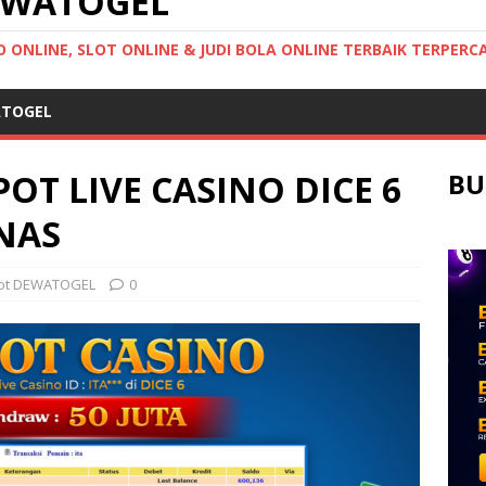
EWATOGEL
 ONLINE, SLOT ONLINE & JUDI BOLA ONLINE TERBAIK TERPERCA
ATOGEL
OT LIVE CASINO DICE 6
BU
UNAS
pot DEWATOGEL
0