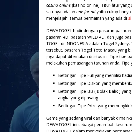
casino online
(kasino online). Fitur-fitur yan
satunya adalah
one for all
yaitu cukup hanya 
menjelajahi semua permainan yang ada di
s
DEWATOGEL hadir dengan pasaran-pasaran y
pasaran 4D, pasaran WILD 4D, dan juga pasa
TOGEL di INDONESIA adalah Togel Sydney, To
tersebut, pasaran Togel Toto Macau yang bis
juga dapat ditemukan di situs ini. Tipe-tipe 
melakukan pemasangan taruhan anda. Tipe ya
Bettingan Tipe Full yang memiliki hadi
Bettingan Tipe Diskon yang memberik
Bettingan Tipe BB ( Bolak Balik ) yang
angka yang dipasang
Bettingan Tipe Prize yang memungki
Game yang sedang viral dan banyak dimainkan
DEWATOGEL ini sebagai penambah keseruan a
DEWATOGEL dalam menyediakan permainan s