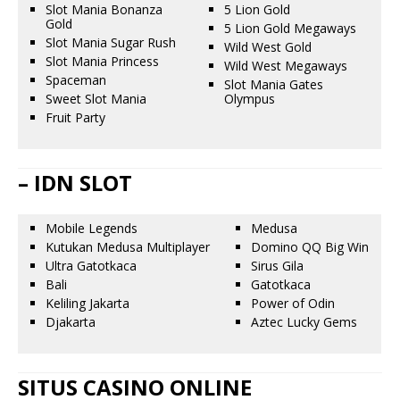
Slot Mania Bonanza
5 Lion Gold
Gold
5 Lion Gold Megaways
Slot Mania Sugar Rush
Wild West Gold
Slot Mania Princess
Wild West Megaways
Spaceman
Slot Mania Gates
Sweet Slot Mania
Olympus
Fruit Party
– IDN SLOT
Mobile Legends
Medusa
Kutukan Medusa Multiplayer
Domino QQ Big Win
Ultra Gatotkaca
Sirus Gila
Bali
Gatotkaca
Keliling Jakarta
Power of Odin
Djakarta
Aztec Lucky Gems
SITUS CASINO ONLINE