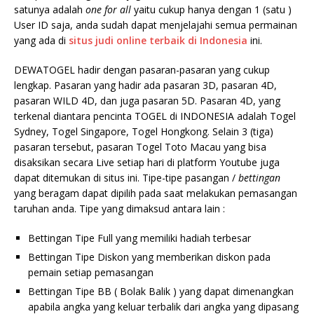
satunya adalah
one for all
yaitu cukup hanya dengan 1 (satu )
User ID saja, anda sudah dapat menjelajahi semua permainan
yang ada di
situs judi online terbaik di Indonesia
ini.
DEWATOGEL hadir dengan pasaran-pasaran yang cukup
lengkap. Pasaran yang hadir ada pasaran 3D, pasaran 4D,
pasaran WILD 4D, dan juga pasaran 5D. Pasaran 4D, yang
terkenal diantara pencinta TOGEL di INDONESIA adalah Togel
Sydney, Togel Singapore, Togel Hongkong. Selain 3 (tiga)
pasaran tersebut, pasaran Togel Toto Macau yang bisa
disaksikan secara Live setiap hari di platform Youtube juga
dapat ditemukan di situs ini. Tipe-tipe pasangan /
bettingan
yang beragam dapat dipilih pada saat melakukan pemasangan
taruhan anda. Tipe yang dimaksud antara lain :
Bettingan Tipe Full yang memiliki hadiah terbesar
Bettingan Tipe Diskon yang memberikan diskon pada
pemain setiap pemasangan
Bettingan Tipe BB ( Bolak Balik ) yang dapat dimenangkan
apabila angka yang keluar terbalik dari angka yang dipasang