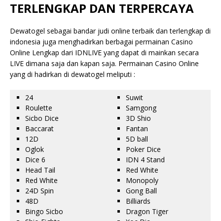
TERLENGKAP DAN TERPERCAYA
Dewatogel sebagai bandar judi online terbaik dan terlengkap di
indonesia juga menghadirkan berbagai permainan Casino
Online Lengkap dari IDNLIVE yang dapat di mainkan secara
LIVE dimana saja dan kapan saja. Permainan Casino Online
yang di hadirkan di dewatogel meliputi :
24
Suwit
Roulette
Samgong
Sicbo Dice
3D Shio
Baccarat
Fantan
12D
5D ball
Oglok
Poker Dice
Dice 6
IDN 4 Stand
Head Tail
Red White
Red White
Monopoly
24D Spin
Gong Ball
48D
Billiards
Bingo Sicbo
Dragon Tiger