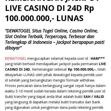
LIVE CASINO DI 24D Rp
100.000.000,- LUNAS
“DEWATOGEL Situs Togel Online, Casino Online,
Slot Online Terbaik, Terpercaya, Terbesar dan
Terlengkap di Indonesia – Jackpot berapapun pasti
dibayar”
DEWATOGEL
mengucapkan selamat kepada user id :
HAM***
yang telah berhasil mendapatkan jackpot pada permainan
LIVE
CASINO DI 24D.
Kemenangan sebesar
Rp 100.000.000,-.
telah
dibayarkan LUNAS oleh pihak dewatogel kepada pemilik user
id setelah yang bersangkutan mengisi formulir withdraw.
Proses pencairan dana berlangsung sangat cepat hanya dalam
waktu 5-10 menit sudah berada dalam rekening pemilik user id.
Bukti transfer yang dapat anda lihat adalah bukti
SAH / VALID
yang langsung di dapatkan melalui bukti transaksi dari Bank
yang digunakan untuk pengiriman dana pada rekening pemilik