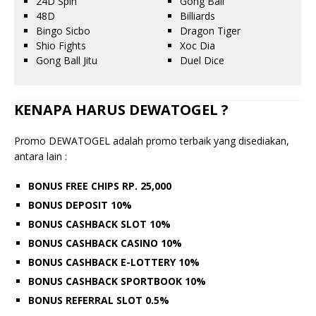
24D Spin
Gong Ball
48D
Billiards
Bingo Sicbo
Dragon Tiger
Shio Fights
Xoc Dia
Gong Ball Jitu
Duel Dice
KENAPA HARUS DEWATOGEL ?
Promo DEWATOGEL adalah promo terbaik yang disediakan,
antara lain :
BONUS FREE CHIPS RP. 25,000
BONUS DEPOSIT 10%
BONUS CASHBACK SLOT 10%
BONUS CASHBACK CASINO 10%
BONUS CASHBACK E-LOTTERY 10%
BONUS CASHBACK SPORTBOOK 10%
BONUS REFERRAL SLOT 0.5%