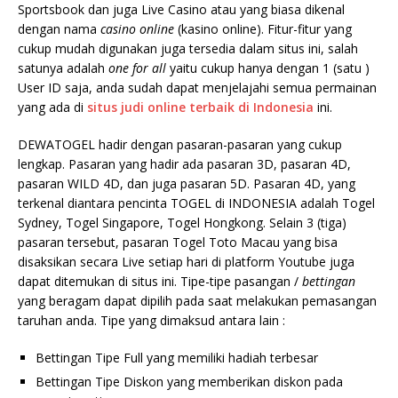
Sportsbook dan juga Live Casino atau yang biasa dikenal
dengan nama
casino online
(kasino online). Fitur-fitur yang
cukup mudah digunakan juga tersedia dalam situs ini, salah
satunya adalah
one for all
yaitu cukup hanya dengan 1 (satu )
User ID saja, anda sudah dapat menjelajahi semua permainan
yang ada di
situs judi online terbaik di Indonesia
ini.
DEWATOGEL hadir dengan pasaran-pasaran yang cukup
lengkap. Pasaran yang hadir ada pasaran 3D, pasaran 4D,
pasaran WILD 4D, dan juga pasaran 5D. Pasaran 4D, yang
terkenal diantara pencinta TOGEL di INDONESIA adalah Togel
Sydney, Togel Singapore, Togel Hongkong. Selain 3 (tiga)
pasaran tersebut, pasaran Togel Toto Macau yang bisa
disaksikan secara Live setiap hari di platform Youtube juga
dapat ditemukan di situs ini. Tipe-tipe pasangan /
bettingan
yang beragam dapat dipilih pada saat melakukan pemasangan
taruhan anda. Tipe yang dimaksud antara lain :
Bettingan Tipe Full yang memiliki hadiah terbesar
Bettingan Tipe Diskon yang memberikan diskon pada