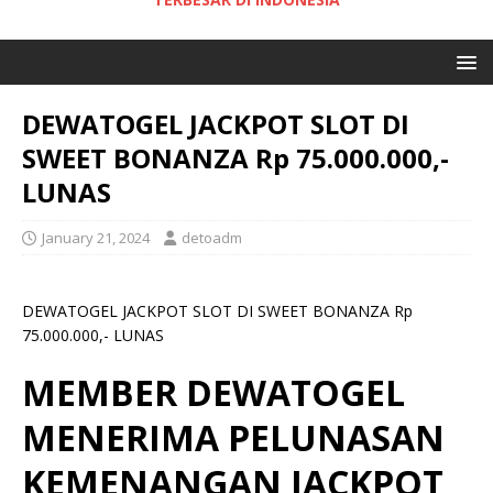
DEWATOGEL JACKPOT SLOT DI
SWEET BONANZA Rp 75.000.000,-
LUNAS
January 21, 2024
detoadm
DEWATOGEL JACKPOT SLOT DI SWEET BONANZA Rp
75.000.000,- LUNAS
MEMBER DEWATOGEL
MENERIMA PELUNASAN
KEMENANGAN JACKPOT