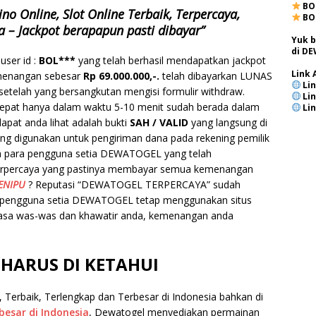
BO
no Online, Slot Online Terbaik, Terpercaya,
BO
a – Jackpot berapapun pasti dibayar”
Yuk b
di D
ser id :
BOL***
yang telah berhasil mendapatkan jackpot
Link 
enangan sebesar
Rp 69.000.000,-.
telah dibayarkan LUNAS
Lin
 setelah yang bersangkutan mengisi formulir withdraw.
Lin
cepat hanya dalam waktu 5-10 menit sudah berada dalam
Lin
 dapat anda lihat adalah bukti
SAH / VALID
yang langsung di
yang digunakan untuk pengiriman dana pada rekening pemilik
da para pengguna setia DEWATOGEL yang telah
Terpercaya yang pastinya membayar semua kemenangan
ENIPU
? Reputasi “DEWATOGEL TERPERCAYA” sudah
bu pengguna setia DEWATOGEL tetap menggunakan situs
s rasa was-was dan khawatir anda, kemenangan anda
HARUS DI KETAHUI
, Terbaik, Terlengkap dan Terbesar di Indonesia bahkan di
rbesar di Indonesia
, Dewatogel menyediakan permainan