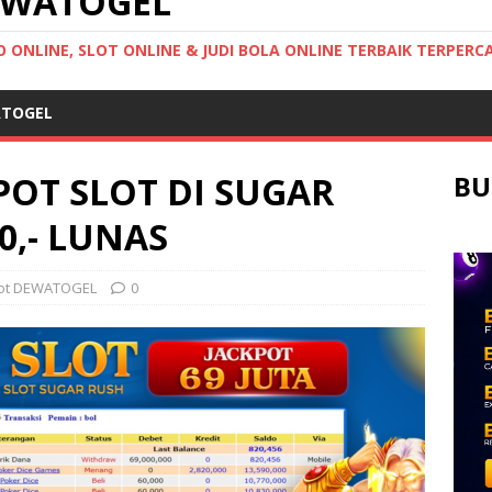
EWATOGEL
 ONLINE, SLOT ONLINE & JUDI BOLA ONLINE TERBAIK TERPERCA
ATOGEL
OT SLOT DI SUGAR
BU
0,- LUNAS
pot DEWATOGEL
0