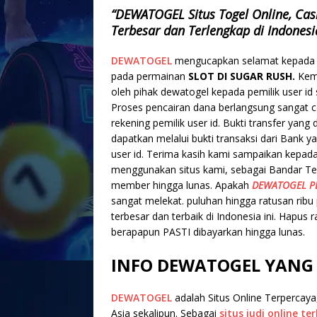
“DEWATOGEL Situs Togel Online, Casi
Terbesar dan Terlengkap di Indonesi
DEWATOGEL
mengucapkan selamat kepada u
pada permainan
SLOT DI SUGAR RUSH.
Kem
oleh pihak dewatogel kepada pemilik user id
Proses pencairan dana berlangsung sangat 
rekening pemilik user id. Bukti transfer yang
dapatkan melalui bukti transaksi dari Bank 
user id. Terima kasih kami sampaikan kepa
menggunakan situs kami, sebagai Bandar 
member hingga lunas. Apakah
DEWATOGEL P
sangat melekat. puluhan hingga ratusan ri
terbesar dan terbaik di Indonesia ini. Hapu
berapapun PASTI dibayarkan hingga lunas.
INFO DEWATOGEL YANG 
DEWATOGEL
adalah Situs Online Terpercaya
Asia sekalipun. Sebagai
situs judi online te