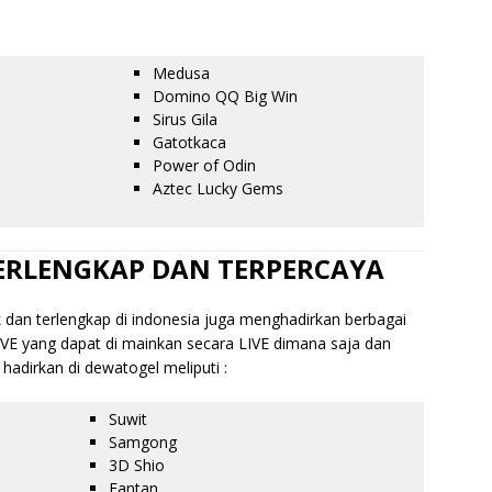
Medusa
Domino QQ Big Win
Sirus Gila
Gatotkaca
Power of Odin
Aztec Lucky Gems
TERLENGKAP DAN TERPERCAYA
k dan terlengkap di indonesia juga menghadirkan berbagai
VE yang dapat di mainkan secara LIVE dimana saja dan
hadirkan di dewatogel meliputi :
Suwit
Samgong
3D Shio
Fantan