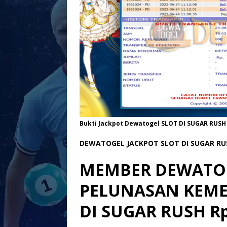
Bukti Jackpot Dewatogel SLOT DI SUGAR RUSH
DEWATOGEL JACKPOT SLOT DI SUGAR RUSH
MEMBER DEWATO
PELUNASAN KEME
DI SUGAR RUSH Rp