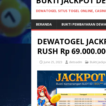
BUKTI JACKPOT D
DEWATOGEL SITUS TOGEL ONLINE, CASINO
BERANDA
BUKTI PEMBAYARAN DEW
DEWATOGEL JACKP
RUSH Rp 69.000.00
June 25, 2023
detoadm
Bukti Jack