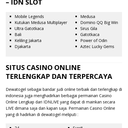
– IDN SLOT
Mobile Legends
Medusa
Kutukan Medusa Multiplayer
Domino QQ Big Win
Ultra Gatotkaca
Sirus Gila
Bali
Gatotkaca
Keliling Jakarta
Power of Odin
Djakarta
Aztec Lucky Gems
SITUS CASINO ONLINE
TERLENGKAP DAN TERPERCAYA
Dewatogel sebagai bandar judi online terbaik dan terlengkap di
indonesia juga menghadirkan berbagai permainan Casino
Online Lengkap dari IDNLIVE yang dapat di mainkan secara
LIVE dimana saja dan kapan saja. Permainan Casino Online
yang di hadirkan di dewatogel meliputi :
24
Suwit