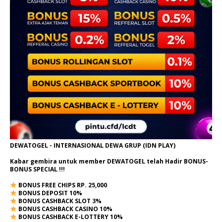
DEWATOGEL - INTERNASIONAL DEWA GRUP (IDN PLAY)
Kabar gembira untuk member DEWATOGEL telah Hadir
BONUS-
BONUS SPECIAL
!!!
BONUS FREE CHIPS RP. 25,000
BONUS DEPOSIT 10%
BONUS CASHBACK SLOT 3%
BONUS CASHBACK CASINO 10%
BONUS CASHBACK E-LOTTERY 10%