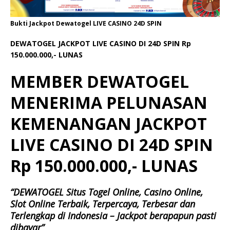
Bukti Jackpot Dewatogel LIVE CASINO 24D SPIN
DEWATOGEL JACKPOT LIVE CASINO DI 24D SPIN Rp
150.000.000,- LUNAS
MEMBER DEWATOGEL
MENERIMA PELUNASAN
KEMENANGAN JACKPOT
LIVE CASINO DI 24D SPIN
Rp 150.000.000,- LUNAS
“DEWATOGEL Situs Togel Online, Casino Online,
Slot Online Terbaik, Terpercaya, Terbesar dan
Terlengkap di Indonesia – Jackpot berapapun pasti
dibayar”