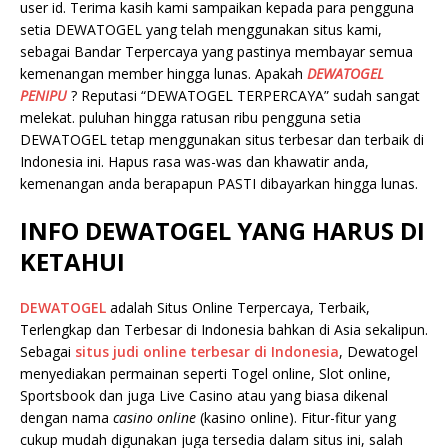
user id. Terima kasih kami sampaikan kepada para pengguna
setia DEWATOGEL yang telah menggunakan situs kami,
sebagai Bandar Terpercaya yang pastinya membayar semua
kemenangan member hingga lunas. Apakah
DEWATOGEL
PENIPU
? Reputasi “DEWATOGEL TERPERCAYA” sudah sangat
melekat. puluhan hingga ratusan ribu pengguna setia
DEWATOGEL tetap menggunakan situs terbesar dan terbaik di
Indonesia ini. Hapus rasa was-was dan khawatir anda,
kemenangan anda berapapun PASTI dibayarkan hingga lunas.
INFO DEWATOGEL YANG HARUS DI
KETAHUI
DEWATOGEL
adalah Situs Online Terpercaya, Terbaik,
Terlengkap dan Terbesar di Indonesia bahkan di Asia sekalipun.
Sebagai
situs judi online terbesar di Indonesia
, Dewatogel
menyediakan permainan seperti Togel online, Slot online,
Sportsbook dan juga Live Casino atau yang biasa dikenal
dengan nama
casino online
(kasino online). Fitur-fitur yang
cukup mudah digunakan juga tersedia dalam situs ini, salah