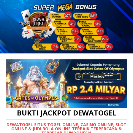
BUKTI JACKPOT DEWATOGEL
DEWATOGEL SITUS TOGEL ONLINE, CASINO ONLINE, SLOT
ONLINE & JUDI BOLA ONLINE TERBAIK TERPERCAYA &
TERBESAR DI INDONESIA