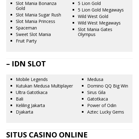
Slot Mania Bonanza
5 Lion Gold
Gold
5 Lion Gold Megaways
Slot Mania Sugar Rush
Wild West Gold
Slot Mania Princess
Wild West Megaways
Spaceman
Slot Mania Gates
Sweet Slot Mania
Olympus
Fruit Party
– IDN SLOT
Mobile Legends
Medusa
Kutukan Medusa Multiplayer
Domino QQ Big Win
Ultra Gatotkaca
Sirus Gila
Bali
Gatotkaca
Keliling Jakarta
Power of Odin
Djakarta
Aztec Lucky Gems
SITUS CASINO ONLINE