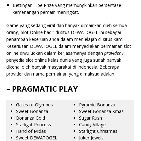
Bettingan Tipe Prize yang memungkinkan persentase
kemenangan pemain meningkat.
Game yang sedang viral dan banyak dimainkan oleh semua
orang, Slot Online hadir di situs DEWATOGEL ini sebagai
penambah keseruan anda dalam menjelajah di situs kami.
Keseriusan DEWATOGEL dalam menyediakan permainan slot
online diwujudkan dalam kerjasamanya dengan
provider
/
penyedia slot online kelas dunia yang juga sudah banyak
dikenal oleh banyak masyarakat di Indonesia. Beberapa
provider dan nama permainan yang dimaksud adalah :
– PRAGMATIC PLAY
Gates of Olympus
Pyramid Bonanza
Sweet Bonanza
Sweet Bonanza Xmas
Bonanza Gold
Sugar Rush
Starlight Princess
Candy Village
Hand of Midas
Starlight Christmas
Sweet DEWATOGEL
Joker Jewels