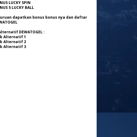
NUS LUCKY SPIN
NUS 5 LUCKY BALL
uruan dapatkan bonus bonus nya dan daftar
EWATOGEL
Alternatif
DEWATOGEL
:
k Alternatif 1
k Alternatif 2
k Alternatif 3