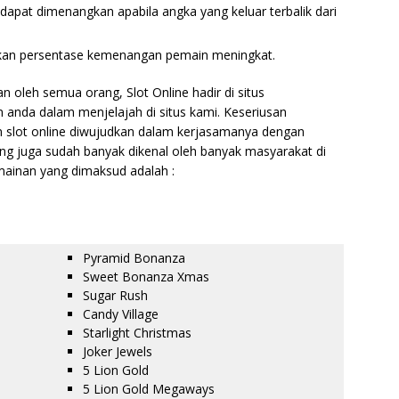
 dapat dimenangkan apabila angka yang keluar terbalik dari
nkan persentase kemenangan pemain meningkat.
 oleh semua orang, Slot Online hadir di situs
nda dalam menjelajah di situs kami. Keseriusan
lot online diwujudkan dalam kerjasamanya dengan
yang juga sudah banyak dikenal oleh banyak masyarakat di
mainan yang dimaksud adalah :
Pyramid Bonanza
Sweet Bonanza Xmas
Sugar Rush
Candy Village
Starlight Christmas
Joker Jewels
5 Lion Gold
5 Lion Gold Megaways