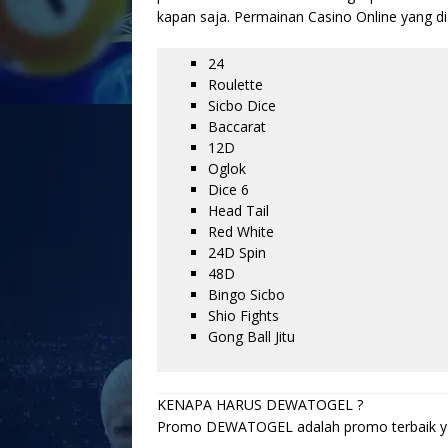
kapan saja. Permainan Casino Online yang di 
24
Roulette
Sicbo Dice
Baccarat
12D
Oglok
Dice 6
Head Tail
Red White
24D Spin
48D
Bingo Sicbo
Shio Fights
Gong Ball Jitu
KENAPA HARUS DEWATOGEL ?
Promo DEWATOGEL adalah promo terbaik yang