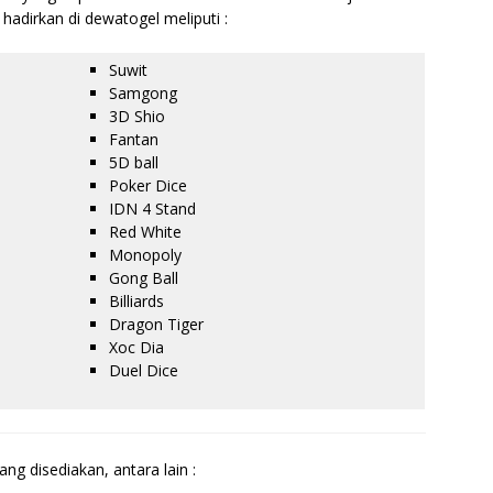
hadirkan di dewatogel meliputi :
Suwit
Samgong
3D Shio
Fantan
5D ball
Poker Dice
IDN 4 Stand
Red White
Monopoly
Gong Ball
Billiards
Dragon Tiger
Xoc Dia
Duel Dice
 disediakan, antara lain :