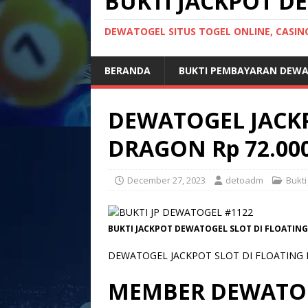
BUKTI JACKPOT D
DEWATOGEL SITUS TOGEL ONLINE, CASINO
BERANDA
BUKTI PEMBAYARAN DEW
DEWATOGEL JACKP
DRAGON Rp 72.000
December 27, 2023
detoadm
Bukt
BUKTI JACKPOT DEWATOGEL SLOT DI FLOATIN
DEWATOGEL JACKPOT SLOT DI FLOATING D
MEMBER DEWATO