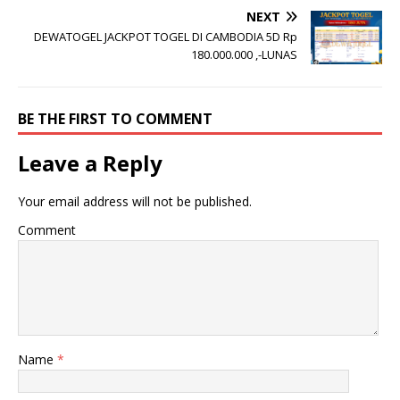
NEXT
DEWATOGEL JACKPOT TOGEL DI CAMBODIA 5D Rp
180.000.000 ,-LUNAS
BE THE FIRST TO COMMENT
Leave a Reply
Your email address will not be published.
Comment
Name
*