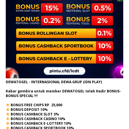
DEWATOGEL - INTERNASIONAL DEWA GRUP (IDN PLAY)
Kabar gembira untuk member DEWATOGEL telah Hadir
BONUS-
BONUS SPECIAL
!!!
BONUS FREE CHIPS RP. 25,000
BONUS DEPOSIT 10%
BONUS CASHBACK SLOT 3%
BONUS CASHBACK CASINO 10%
BONUS CASHBACK E-LOTTERY 10%
BONUS CASHBACK SPORTBOOK 10%