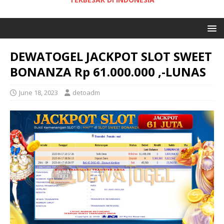
DEWATOGEL JACKPOT SLOT SWEET
BONANZA Rp 61.000.000 ,-LUNAS
June 18, 2023
detoadm