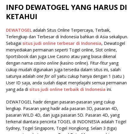
INFO DEWATOGEL YANG HARUS DI
KETAHUI
DEWATOGEL
adalah Situs Online Terpercaya, Terbaik,
Terlengkap dan Terbesar di Indonesia bahkan di Asia sekalipun.
Sebagai
situs judi online terbesar di Indonesia
, Dewatogel
menyediakan permainan seperti Togel online, Slot online,
Sportsbook dan juga Live Casino atau yang biasa dikenal
dengan nama
casino online
(kasino online). Fitur-fitur yang
cukup mudah digunakan juga tersedia dalam situs ini, salah
satunya adalah
one for all
yaitu cukup hanya dengan 1 (satu )
User ID saja, anda sudah dapat menjelajahi semua permainan
yang ada di
situs judi online terbaik di Indonesia
ini.
DEWATOGEL hadir dengan pasaran-pasaran yang cukup
lengkap. Pasaran yang hadir ada pasaran 3D, pasaran 4D,
pasaran WILD 4D, dan juga pasaran 5D. Pasaran 4D, yang
terkenal diantara pencinta TOGEL di INDONESIA adalah Togel
Sydney, Togel Singapore, Togel Hongkong. Selain 3 (tiga)