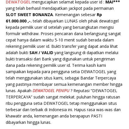
DEWATOGEL
mengucapkan selamat kepada user id :
MAI***
yang telah berhasil mendapatkan jackpot pada permainan
SLOT SWEET BONANZA
. Kemenangan sebesar
Rp
61.000.000 ,-.
telah dibayarkan LUNAS oleh pihak dewatogel
kepada pemilik user id setelah yang bersangkutan mengisi
formulir withdraw. Proses pencairan dana berlangsung sangat
cepat hanya dalam waktu 5-10 menit sudah berada dalam
rekening pemilik user id. Bukti transfer yang dapat anda lihat
adalah bukti
SAH / VALID
yang langsung di dapatkan melalui
bukti transaksi dari Bank yang digunakan untuk pengiriman
dana pada rekening pemilik user id. Terima kasih kami
sampaikan kepada para pengguna setia DEWATOGEL yang
telah menggunakan situs kami, sebagai Bandar Terpercaya
yang pastinya membayar semua kemenangan member hingga
lunas. Apakah
DEWATOGEL PENIPU
? Reputasi “DEWATOGEL
TERPERCAYA” sudah sangat melekat. puluhan hingga ratusan
ribu pengguna setia DEWATOGEL tetap menggunakan situs
terbesar dan terbaik di Indonesia ini. Hapus rasa was-was dan
khawatir anda, kemenangan anda berapapun PASTI
dibayarkan hingga lunas.