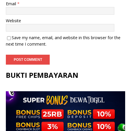
Email
*
Website
Save my name, email, and website in this browser for the
next time I comment.
BUKTI PEMBAYARAN