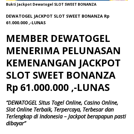
Bukti Jackpot Dewatogel SLOT SWEET BONANZA
DEWATOGEL JACKPOT SLOT SWEET BONANZA Rp
61.000.000 ,-LUNAS
MEMBER DEWATOGEL
MENERIMA PELUNASAN
KEMENANGAN JACKPOT
SLOT SWEET BONANZA
Rp 61.000.000 ,-LUNAS
“DEWATOGEL Situs Togel Online, Casino Online,
Slot Online Terbaik, Terpercaya, Terbesar dan
Terlengkap di Indonesia – Jackpot berapapun pasti
dibayar”