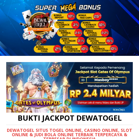
BUKTI JACKPOT DEWATOGEL
DEWATOGEL SITUS TOGEL ONLINE, CASINO ONLINE, SLOT
ONLINE & JUDI BOLA ONLINE TERBAIK TERPERCAYA &
TERBESAR DI INDONESIA